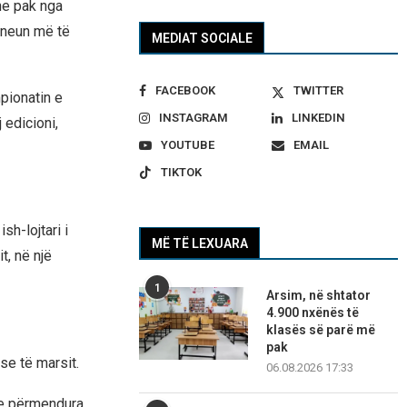
he pak nga
rneun më të
MEDIAT SOCIALE
FACEBOOK
TWITTER
pionatin e
INSTAGRAM
LINKEDIN
 edicioni,
YOUTUBE
EMAIL
TIKTOK
sh-lojtari i
MË TË LEXUARA
t, në një
1
Arsim, në shtator
4.900 nxënës të
klasës së parë më
pak
se të marsit.
06.08.2026 17:33
 e përmendura.