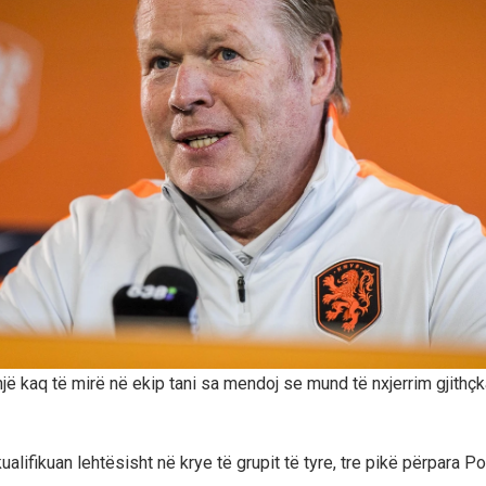
një kaq të mirë në ekip tani sa mendoj se mund të nxjerrim gjithç
alifikuan lehtësisht në krye të grupit të tyre, tre pikë përpara P