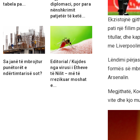
tabela pa...
diplomaci, por para
nënshkrimit
patjetër të ketë...
Ekzistojnë gjit
pati një filli
titullar, dhe k
me Liverpoolin
Lëndimi përjas
Sa janë të mbrojtur
Editorial / Kujdes
punëtorët e
nga virusi i Etheve
formës së mbroj
ndërtimtarisë sot?
të Nilit – më të
Arsenalin.
rrezikuar moshat
e...
Megjithatë, Ko
vite dhe kjo mu