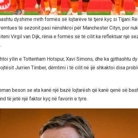
hashtu dyshime rreth formës së lojtarëve të tjerë kyç si Tijjani Reij
m premtues të sezonit pasi nënshkroi për Manchester Cityn, por nu
apiteni Virgil van Dijk, rënia e formës së të cilit ka reflektuar një 
.
htoi yllin e Tottenham Hotspur, Xavi Simons, dhe ka gjithashtu dy
tësit Jurrien Timber, dëmtimi i të cilit në ijë shkaktoi disa pro
eman beson se ata kanë një bazë lojtarësh që kanë qenë së bas
nd të jetë një faktor kyç në favorin e tyre.