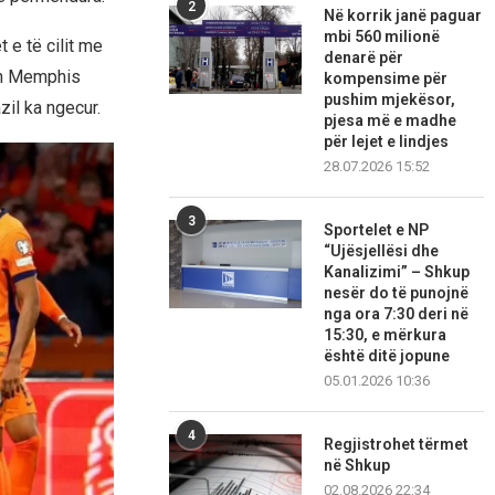
2
Në korrik janë paguar
mbi 560 milionë
e të cilit me
denarë për
in Memphis
kompensime për
pushim mjekësor,
zil ka ngecur.
pjesa më e madhe
për lejet e lindjes
28.07.2026 15:52
3
Sportelet e NP
“Ujësjellësi dhe
Kanalizimi” – Shkup
nesër do të punojnë
nga ora 7:30 deri në
15:30, e mërkura
është ditë jopune
05.01.2026 10:36
4
Regjistrohet tërmet
në Shkup
02.08.2026 22:34