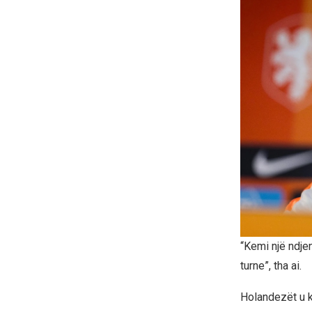
“Kemi një ndje
turne”, tha ai.
Holandezët u ku