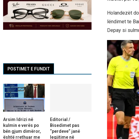
Holandezët do 
lëndimet te Ba
Depay si sulmue
POSTIMET E FUNDIT
Arsim Idrizi në
Editorial /
kulmin e verës po
Bisedimet pas
bën gjum dimëror,
“perdeve” janë
është rrethuar me
legjitime në