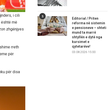
nders, i cili
5
Editorial / Priten
k është më
reforma në sistemin
e pensioneve – shteti
sezon zhgënjyes
mund ta marrë
shtyllën e dytë nga
kursimet e
qytetarëve!
shime rreth
03.08.2026 15:00
bleme për
hku për disa