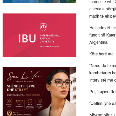
turneun e viti
cilësia e përg
madh të ekipe
Holandezët ish
fundit në Katar
Argjentina.
Këtë herë ata i
“Nëse do të mun
kombëtares hola
intervistë me
Por, trajneri R
“Qëllimi ynë ë
Mbetet për t’u