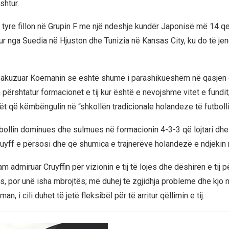
shtur.
tyre fillon në Grupin F me një ndeshje kundër Japonisë më 14 q
kur nga Suedia në Hjuston dhe Tunizia në Kansas City, ku do të je
ë akuzuar Koemanin se është shumë i parashikueshëm në qasjen e t
ka përshtatur formacionet e tij kur është e nevojshme vitet e fundit,
ët që këmbëngulin në “shkollën tradicionale holandeze të futbolli
bollin dominues dhe sulmues në formacionin 4-3-3 që lojtari dhe tr
yff e përsosi dhe që shumica e trajnerëve holandezë e ndjekin m
m admiruar Cruyffin për vizionin e tij të lojës dhe dëshirën e tij pë
s, por unë isha mbrojtës; më duhej të zgjidhja probleme dhe kjo n
an, i cili duhet të jetë fleksibël për të arritur qëllimin e tij.