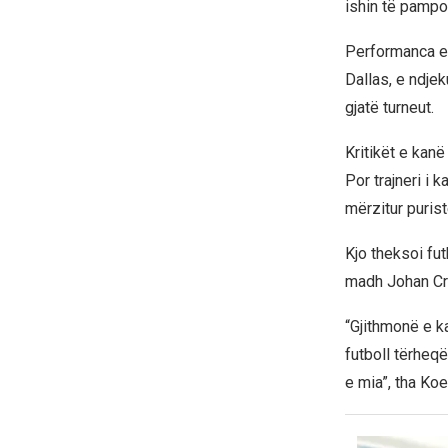
ishin të pampo
Performanca e 
Dallas, e ndje
gjatë turneut.
Kritikët e kan
Por trajneri i 
mërzitur purist
Kjo theksoi fut
madh Johan Cru
“Gjithmonë e ka
futboll tërheqë
e mia”, tha Koem