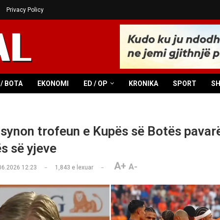
Privacy Policy
/ BOTA
EKONOMI
ED / OP
KRONIKA
SPORT
S
synon trofeun e Kupës së Botës pavar
 së yjeve
A+
A-
06.2026 12:23
1,843
e lexuar