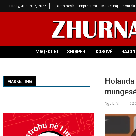
Friday, August 7, 2026
Rreth nesh
Impresumi
Marketing
Kontakt
MAQEDONI
SHQIPËRI
KOSOVË
RAJON 
Holanda 
MARKETING
mungesës
Nga
D. V.
02.