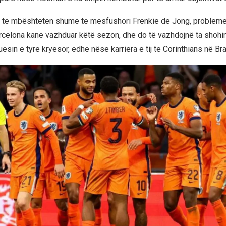
të mbështeten shumë te mesfushori Frenkie de Jong, problemet 
rcelona kanë vazhduar këtë sezon, dhe do të vazhdojnë ta shoh
sin e tyre kryesor, edhe nëse karriera e tij te Corinthians në Bra