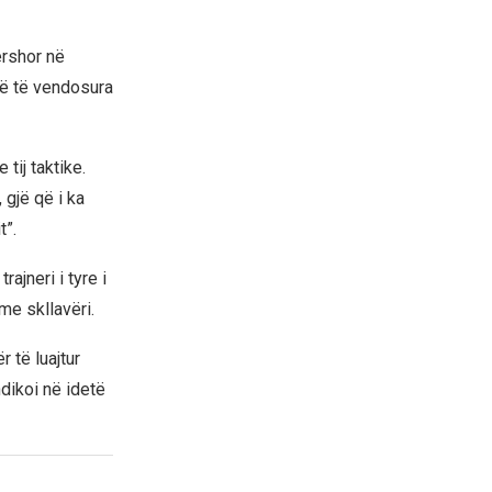
ershor në
në të vendosura
ij taktike.
 gjë që i ka
t”.
ajneri i tyre i
e skllavëri.
r të luajtur
dikoi në idetë