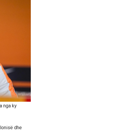
ka nga ky
olonisë dhe