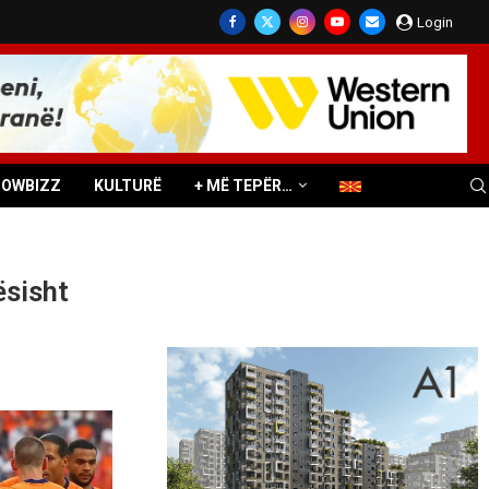
Login
HOWBIZZ
KULTURË
+ MË TEPËR…
ësisht