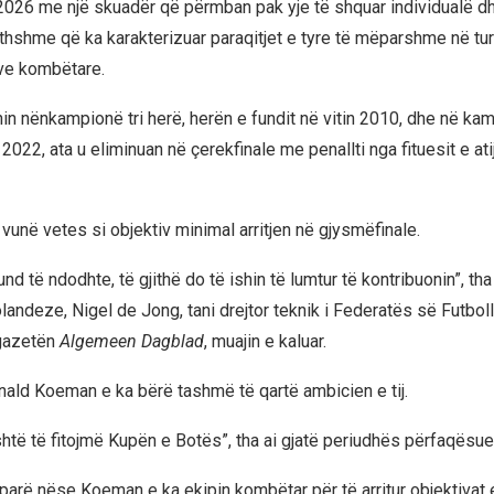
t 2026 me një skuadër që përmban pak yje të shquar individualë d
jithshme që ka karakterizuar paraqitjet e tyre të mëparshme në tu
ve kombëtare.
in nënkampionë tri herë, herën e fundit në vitin 2010, dhe në kam
 2022, ata u eliminuan në çerekfinale me penallti nga fituesit e atij
 vunë vetes si objektiv minimal arritjen në gjysmëfinale.
d të ndodhte, të gjithë do të ishin të lumtur të kontribuonin”, tha i
ndeze, Nigel de Jong, tani drejtor teknik i Federatës së Futbolli
 gazetën
Algemeen Dagblad
, muajin e kaluar.
onald Koeman e ka bërë tashmë të qartë ambicien e tij.
shtë të fitojmë Kupën e Botës”, tha ai gjatë periudhës përfaqësue
 parë nëse Koeman e ka ekipin kombëtar për të arritur objektivat