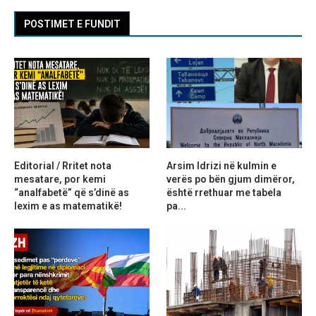
POSTIMET E FUNDIT
Editorial / Rritet nota
Arsim Idrizi në kulmin e
mesatare, por kemi
verës po bën gjum dimëror,
“analfabetë” që s’dinë as
është rrethuar me tabela
lexim e as matematikë!
pa...