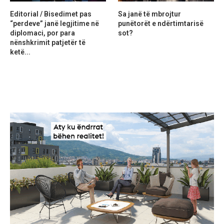
Editorial / Bisedimet pas
Sa janë të mbrojtur
“perdeve” janë legjitime në
punëtorët e ndërtimtarisë
diplomaci, por para
sot?
nënshkrimit patjetër të
ketë...