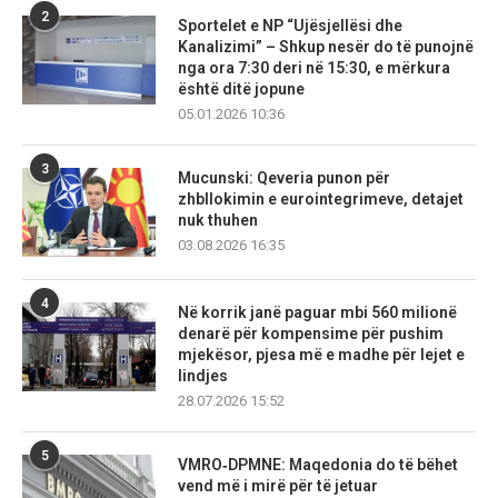
2
Sportelet e NP “Ujësjellësi dhe
Kanalizimi” – Shkup nesër do të punojnë
nga ora 7:30 deri në 15:30, e mërkura
është ditë jopune
05.01.2026 10:36
3
Mucunski: Qeveria punon për
zhbllokimin e eurointegrimeve, detajet
nuk thuhen
03.08.2026 16:35
4
Në korrik janë paguar mbi 560 milionë
denarë për kompensime për pushim
mjekësor, pjesa më e madhe për lejet e
lindjes
28.07.2026 15:52
5
VMRO‑DPMNE: Maqedonia do të bëhet
vend më i mirë për të jetuar