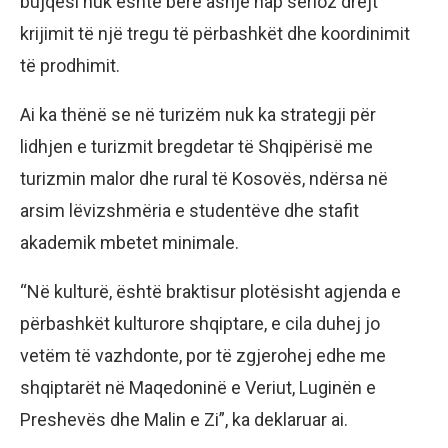
bujqësi nuk është bërë asnjë hap serioz drejt
krijimit të një tregu të përbashkët dhe koordinimit
të prodhimit.
Ai ka thënë se në turizëm nuk ka strategji për
lidhjen e turizmit bregdetar të Shqipërisë me
turizmin malor dhe rural të Kosovës, ndërsa në
arsim lëvizshmëria e studentëve dhe stafit
akademik mbetet minimale.
“Në kulturë, është braktisur plotësisht agjenda e
përbashkët kulturore shqiptare, e cila duhej jo
vetëm të vazhdonte, por të zgjerohej edhe me
shqiptarët në Maqedoninë e Veriut, Luginën e
Preshevës dhe Malin e Zi”, ka deklaruar ai.