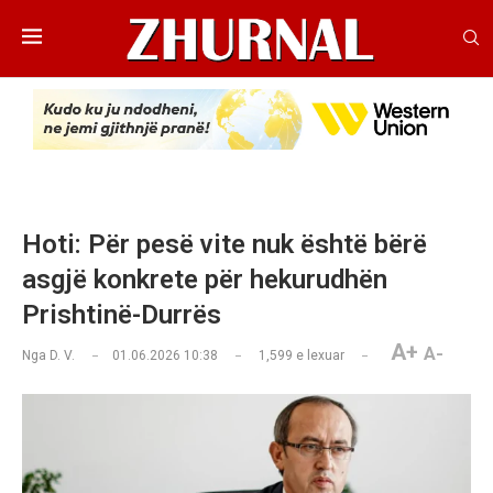
Hoti: Për pesë vite nuk është bërë
asgjë konkrete për hekurudhën
Prishtinë-Durrës
A+
A-
Nga
D. V.
01.06.2026 10:38
1,599
e lexuar