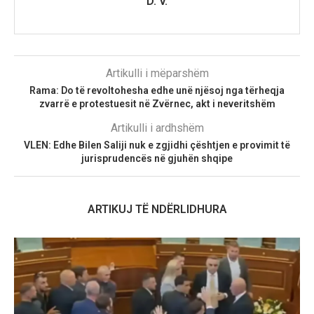
D. V.
Artikulli i mëparshëm
Rama: Do të revoltohesha edhe unë njësoj nga tërheqja
zvarrë e protestuesit në Zvërnec, akt i neveritshëm
Artikulli i ardhshëm
VLEN: Edhe Bilen Saliji nuk e zgjidhi çështjen e provimit të
jurisprudencës në gjuhën shqipe
ARTIKUJ TË NDËRLIDHURA