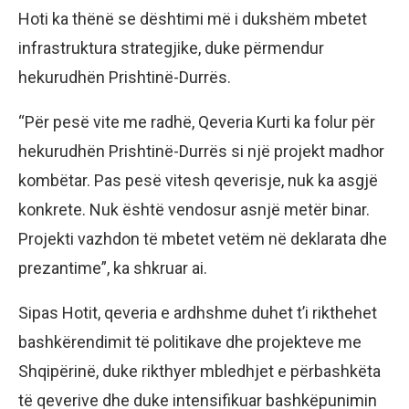
Hoti ka thënë se dështimi më i dukshëm mbetet
infrastruktura strategjike, duke përmendur
hekurudhën Prishtinë-Durrës.
“Për pesë vite me radhë, Qeveria Kurti ka folur për
hekurudhën Prishtinë-Durrës si një projekt madhor
kombëtar. Pas pesë vitesh qeverisje, nuk ka asgjë
konkrete. Nuk është vendosur asnjë metër binar.
Projekti vazhdon të mbetet vetëm në deklarata dhe
prezantime”, ka shkruar ai.
Sipas Hotit, qeveria e ardhshme duhet t’i rikthehet
bashkërendimit të politikave dhe projekteve me
Shqipërinë, duke rikthyer mbledhjet e përbashkëta
të qeverive dhe duke intensifikuar bashkëpunimin