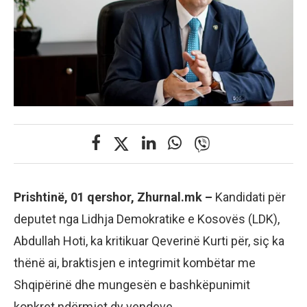
Prishtinë, 01 qershor, Zhurnal.mk –
Kandidati për
deputet nga Lidhja Demokratike e Kosovës (LDK),
Abdullah Hoti, ka kritikuar Qeverinë Kurti për, siç ka
thënë ai, braktisjen e integrimit kombëtar me
Shqipërinë dhe mungesën e bashkëpunimit
konkret ndërmjet dy vendeve.