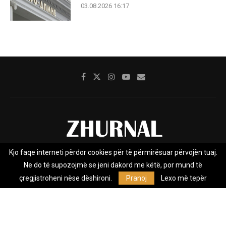
03.08.2026 16:17
Kjo faqe interneti përdor cookies për të përmirësuar përvojën tuaj.
Rreth nesh
Impresumi
Marketing
Kontakt
Ne do të supozojmë se jeni dakord me këtë, por mund të
Privacy Policy
çregjistroheni nëse dëshironi.
Pranoj
Lexo më tepër
Zhurnal.mk është Agjenci e Lajmeve e pavarur, e themeluar në vitin
2009, që e mbulon Maqedoninë, Kosovën, Shqipërinë edhe lajmet
nga bota.