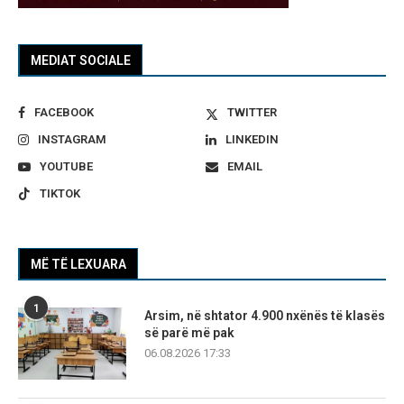
MEDIAT SOCIALE
FACEBOOK
TWITTER
INSTAGRAM
LINKEDIN
YOUTUBE
EMAIL
TIKTOK
MË TË LEXUARA
1
Arsim, në shtator 4.900 nxënës të klasës
së parë më pak
06.08.2026 17:33