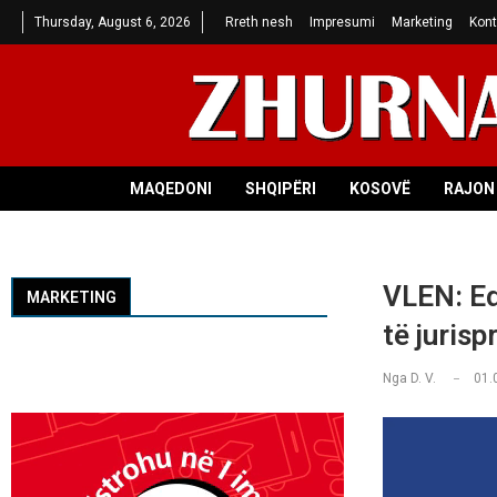
Thursday, August 6, 2026
Rreth nesh
Impresumi
Marketing
Kont
MAQEDONI
SHQIPËRI
KOSOVË
RAJON 
VLEN: Edh
MARKETING
të juris
Nga
D. V.
01.