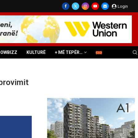
Login
HOWBIZZ
KULTURË
+ MË TEPËR…
 provimit