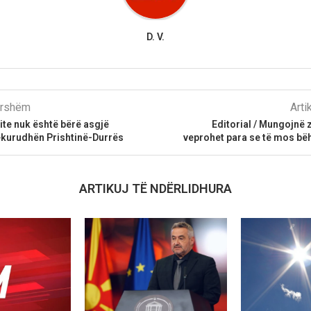
D. V.
parshëm
Arti
vite nuk është bërë asgjë
Editorial / Mungojnë z
ekurudhën Prishtinë-Durrës
veprohet para se të mos bë
ARTIKUJ TË NDËRLIDHURA