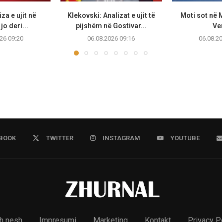
za e ujit në
Klekovski: Analizat e ujit të
Moti sot në
jo deri...
pijshëm në Gostivar...
Ve
26 09:20
06.08.2026 09:16
06.08.2
BOOK
TWITTER
INSTAGRAM
YOUTUBE
h nesh
Impresumi
Marketing
Kontakt
Privacy P