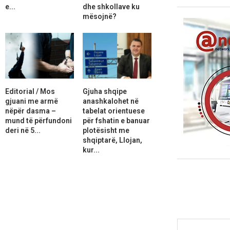
e...
dhe shkollave ku
mësojnë?
Editorial / Mos
Gjuha shqipe
gjuani me armë
anashkalohet në
nëpër dasma –
tabelat orientuese
mund të përfundoni
për fshatin e banuar
deri në 5...
plotësisht me
shqiptarë, Llojan,
kur...