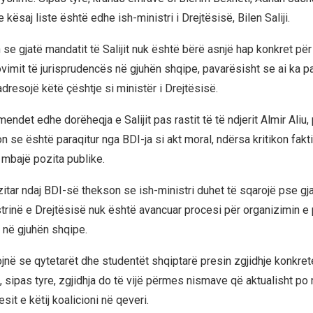
e kësaj liste është edhe ish-ministri i Drejtësisë, Bilen Saliji.
se gjatë mandatit të Salijit nuk është bërë asnjë hap konkret p
vimit të jurisprudencës në gjuhën shqipe, pavarësisht se ai ka p
dresojë këtë çështje si ministër i Drejtësisë.
ndet edhe dorëheqja e Salijit pas rastit të të ndjerit Almir Aliu, 
 se është paraqitur nga BDI-ja si akt moral, ndërsa kritikon fakt
 mbajë pozita publike.
zitar ndaj BDI-së thekson se ish-ministri duhet të sqarojë pse gj
strinë e Drejtësisë nuk është avancuar procesi për organizimin e 
 në gjuhën shqipe.
në se qytetarët dhe studentët shqiptarë presin zgjidhje konkret
, sipas tyre, zgjidhja do të vijë përmes nismave që aktualisht po
it e këtij koalicioni në qeveri.