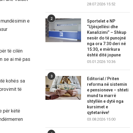
28.07.2026 15:52
2
ër mundësimin e
Sportelet e NP
“Ujësjellësi dhe
asur
Kanalizimi” – Shkup
nesër do të punojnë
nga ora 7:30 deri në
15:30, e mërkura
për të cilën
është ditë jopune
in se ai më pas
05.01.2026 10:36
3
Editorial / Priten
atë kohës sa
reforma në sistemin
provimit të
e pensioneve – shteti
mund ta marrë
shtyllën e dytë nga
kursimet e
e për këtë
qytetarëve!
 ndërmerren
03.08.2026 15:00