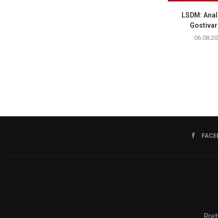
LSDM: Anali
Gostivar 
06.08.20
FACE
Rret