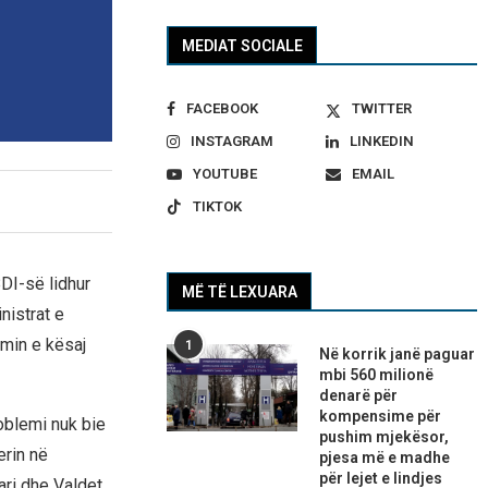
MEDIAT SOCIALE
FACEBOOK
TWITTER
INSTAGRAM
LINKEDIN
YOUTUBE
EMAIL
TIKTOK
DI-së lidhur
MË TË LEXUARA
nistrat e
imin e kësaj
1
Në korrik janë paguar
mbi 560 milionë
denarë për
kompensime për
oblemi nuk bie
pushim mjekësor,
erin në
pjesa më e madhe
për lejet e lindjes
ari dhe Valdet