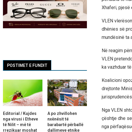
Xhaferi, pjesë 
VLEN vlerëson 
dhënies së pro
mundësinë ta a
Në reagim përme
VLEN pretendon
POSTIMET E FUNDIT
ka vazhduar të
Koalicioni opo
drejtonte Mini
jurisprudencës
Nga VLEN shtoj
Editorial / Kujdes
A po zhvillohen
çështje dhe se
nga virusi i Etheve
nxënësit të
të Nilit – më të
barabartë përballë
nga përfaqësues
rrezikuar moshat
dallimeve etnike