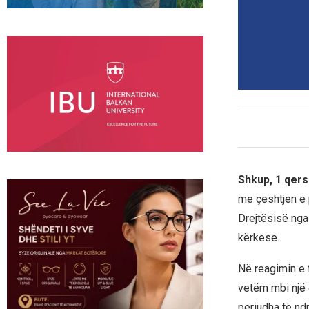
Shkup, 1 qers
me çështjen e 
Drejtësisë nga 
kërkese.
Në reagimin e 
vetëm mbi një 
periudha të nd