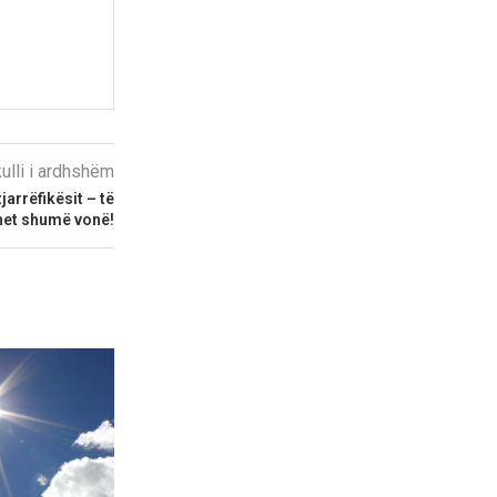
kulli i ardhshëm
jarrëfikësit – të
het shumë vonë!