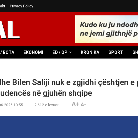
akt
Privacy Policy
/ BOTA
EKONOMI
ED / OP
KRONIKA
SPORT
S
e Bilen Saliji nuk e zgjidhi çështjen e
prudencës në gjuhën shqipe
A+
A-
06.2026 10:55
2,612
e lexuar