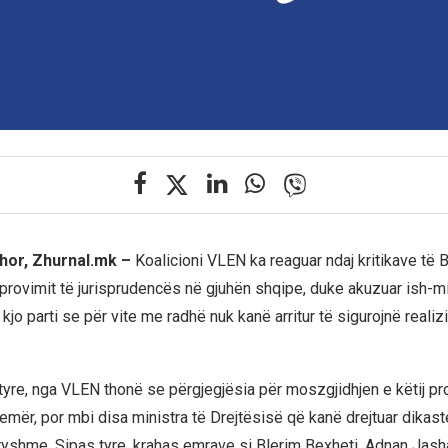
hor, Zhurnal.mk –
Koalicioni VLEN ka reaguar ndaj kritikave të B
provimit të jurisprudencës në gjuhën shqipe, duke akuzuar ish-mi
kjo parti se për vite me radhë nuk kanë arritur të sigurojnë realiz
tyre, nga VLEN thonë se përgjegjësia për moszgjidhjen e këtij pr
emër, por mbi disa ministra të Drejtësisë që kanë drejtuar dikast
ryshme. Sipas tyre, krahas emrave si Blerim Bexheti, Adnan Jash