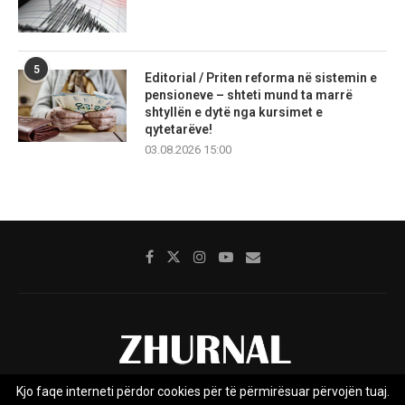
5
Editorial / Priten reforma në sistemin e
pensioneve – shteti mund ta marrë
shtyllën e dytë nga kursimet e
qytetarëve!
03.08.2026 15:00
Kjo faqe interneti përdor cookies për të përmirësuar përvojën tuaj.