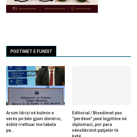
POSTIMET E FUNDIT
Arsim Idrizi në kulmin e
Editorial / Bisedimet pas
verës po bën gjum dimëror,
“perdeve” janë legjitime në
është rrethuar me tabela
diplomaci, por para
pa...
nënshkrimit patjetër të
ketë...