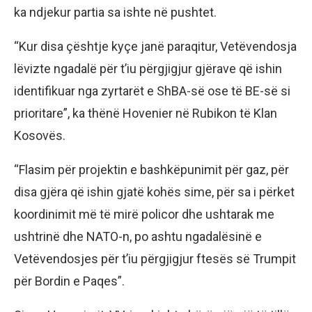
ka ndjekur partia sa ishte në pushtet.
“Kur disa çështje kyçe janë paraqitur, Vetëvendosja
lëvizte ngadalë për t’iu përgjigjur gjërave që ishin
identifikuar nga zyrtarët e ShBA-së ose të BE-së si
prioritare”, ka thënë Hovenier në Rubikon të Klan
Kosovës.
“Flasim për projektin e bashkëpunimit për gaz, për
disa gjëra që ishin gjatë kohës sime, për sa i përket
koordinimit më të mirë policor dhe ushtarak me
ushtrinë dhe NATO-n, po ashtu ngadalësinë e
Vetëvendosjes për t’iu përgjigjur ftesës së Trumpit
për Bordin e Paqes”.