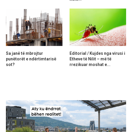
Sa janë të mbrojtur
Editorial / Kujdes nga virusi i
punëtorët e ndërtimtarisë
Etheve të Nilit – më të
sot?
rrezikuar moshat e...