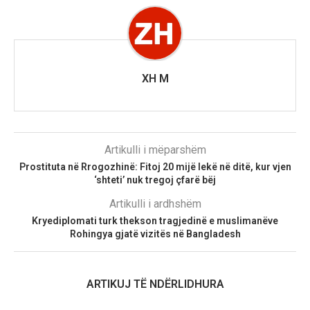
XH M
Artikulli i mëparshëm
Prostituta në Rrogozhinë: Fitoj 20 mijë lekë në ditë, kur vjen
‘shteti’ nuk tregoj çfarë bëj
Artikulli i ardhshëm
Kryediplomati turk thekson tragjedinë e muslimanëve
Rohingya gjatë vizitës në Bangladesh
ARTIKUJ TË NDËRLIDHURA