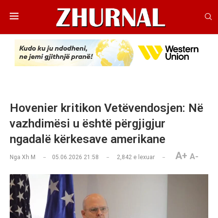
Hovenier kritikon Vetëvendosjen: Në
vazhdimësi u është përgjigjur
ngadalë kërkesave amerikane
A+
A-
Nga
Xh M
05.06.2026 21:58
2,842
e lexuar