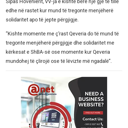
Sipas Hovenierit, VV-ja e kishte bërë një gjë të tillë
edhe në rastet kur mund të tregonte menjëherë
solidaritet apo të jepte përgjigje.
“Kishte momente me ç’rast Qeveria do të mund të
tregonte menjëherë përgjigje dhe solidaritet me
kërkesat e ShBA-së ose momente kur Qeveria
mundohej të çlirojë ose të lëvizte më ngadalë”.