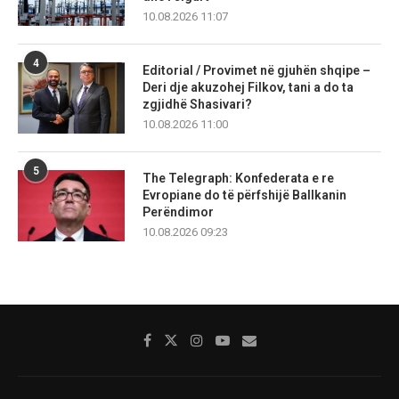
10.08.2026 11:07
4
Editorial / Provimet në gjuhën shqipe –
Deri dje akuzohej Filkov, tani a do ta
zgjidhë Shasivari?
10.08.2026 11:00
5
The Telegraph: Konfederata e re
Evropiane do të përfshijë Ballkanin
Perëndimor
10.08.2026 09:23