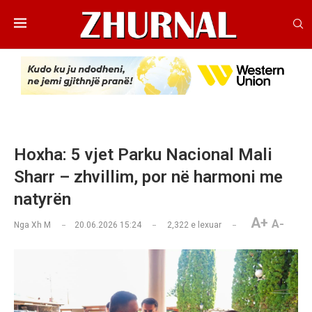
Hoxha: 5 vjet Parku Nacional Mali
Sharr – zhvillim, por në harmoni me
natyrën
A+
A-
Nga
Xh M
20.06.2026 15:24
2,322
e lexuar