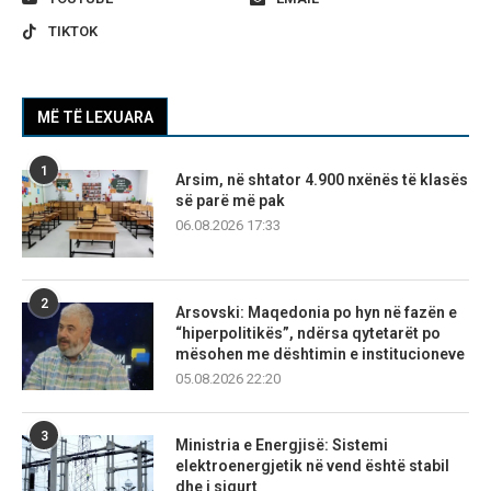
TIKTOK
MË TË LEXUARA
1
Arsim, në shtator 4.900 nxënës të klasës
së parë më pak
06.08.2026 17:33
2
Arsovski: Maqedonia po hyn në fazën e
“hiperpolitikës”, ndërsa qytetarët po
mësohen me dështimin e institucioneve
05.08.2026 22:20
3
Ministria e Energjisë: Sistemi
elektroenergjetik në vend është stabil
dhe i sigurt