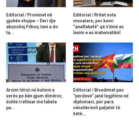
Editorial / Provimet në
Editorial / Rritet nota
gjuhën shqipe – Deri dje
mesatare, por kemi
akuzohej Filkov, tani a do
“analfabetë” që s’dinë as
ta...
lexim e as matematikë!
Arsim Idrizi në kulmin e
Editorial / Bisedimet pas
verës po bën gjum dimëror,
“perdeve” janë legjitime në
është rrethuar me tabela
diplomaci, por para
pa...
nënshkrimit patjetër të
ketë...