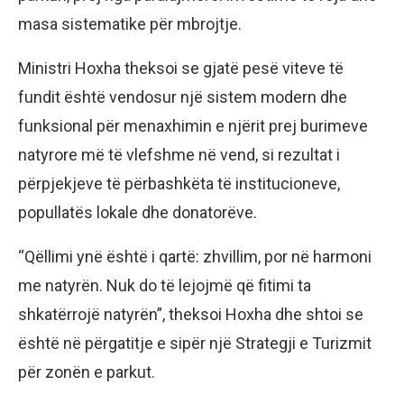
masa sistematike për mbrojtje.
Ministri Hoxha theksoi se gjatë pesë viteve të
fundit është vendosur një sistem modern dhe
funksional për menaxhimin e njërit prej burimeve
natyrore më të vlefshme në vend, si rezultat i
përpjekjeve të përbashkëta të institucioneve,
popullatës lokale dhe donatorëve.
“Qëllimi ynë është i qartë: zhvillim, por në harmoni
me natyrën. Nuk do të lejojmë që fitimi ta
shkatërrojë natyrën”, theksoi Hoxha dhe shtoi se
është në përgatitje e sipër një Strategji e Turizmit
për zonën e parkut.