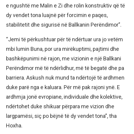
e ngushtë me Malin e Zi dhe rolin konstruktiv që të
dy vendet tona luajnë për forcimin e paqes,
stabilitetit dhe sigurisë në Ballkanin Perëndimor”.
“Jemi të përkushtuar për të ndërtuar ura jo vetëm
mbi lumin Buna, por ura mirëkuptimi, pajtimi dhe
bashkëpunimi në rajon, me vizionin e një Ballkani
Perëndimor më të ndërlidhur, më të begatë dhe pa
barriera. Askush nuk mund ta ndërtojë të ardhmen
duke parë nga e kaluara. Për më pak rajoni ynë. E
ardhmja jonë evropiane, individuale dhe kolektive,
ndërtohet duke shikuar përpara me vizion dhe
largpamësi, siç po bëjnë të dy vendet tona”, tha
Hoxha.