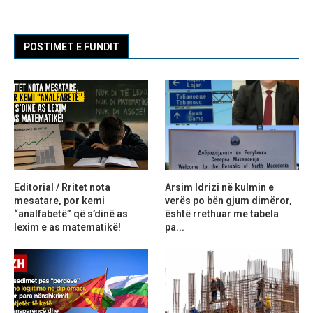
POSTIMET E FUNDIT
Editorial / Rritet nota
Arsim Idrizi në kulmin e
mesatare, por kemi
verës po bën gjum dimëror,
“analfabetë” që s’dinë as
është rrethuar me tabela
lexim e as matematikë!
pa...