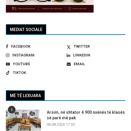
MEDIAT SOCIALE
FACEBOOK
TWITTER
INSTAGRAM
LINKEDIN
YOUTUBE
EMAIL
TIKTOK
MË TË LEXUARA
1
Arsim, në shtator 4.900 nxënës të klasës
së parë më pak
06.08.2026 17:33