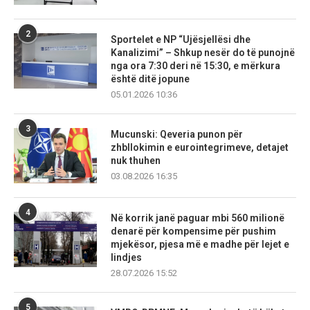
2
Sportelet e NP “Ujësjellësi dhe
Kanalizimi” – Shkup nesër do të punojnë
nga ora 7:30 deri në 15:30, e mërkura
është ditë jopune
05.01.2026 10:36
3
Mucunski: Qeveria punon për
zhbllokimin e eurointegrimeve, detajet
nuk thuhen
03.08.2026 16:35
4
Në korrik janë paguar mbi 560 milionë
denarë për kompensime për pushim
mjekësor, pjesa më e madhe për lejet e
lindjes
28.07.2026 15:52
5