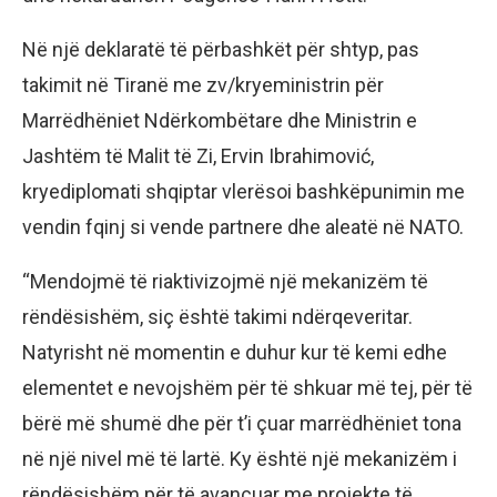
Në një deklaratë të përbashkët për shtyp, pas
takimit në Tiranë me zv/kryeministrin për
Marrëdhëniet Ndërkombëtare dhe Ministrin e
Jashtëm të Malit të Zi, Ervin Ibrahimović,
kryediplomati shqiptar vlerësoi bashkëpunimin me
vendin fqinj si vende partnere dhe aleatë në NATO.
“Mendojmë të riaktivizojmë një mekanizëm të
rëndësishëm, siç është takimi ndërqeveritar.
Natyrisht në momentin e duhur kur të kemi edhe
elementet e nevojshëm për të shkuar më tej, për të
bërë më shumë dhe për t’i çuar marrëdhëniet tona
në një nivel më të lartë. Ky është një mekanizëm i
rëndësishëm për të avancuar me projekte të