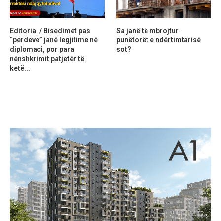
Editorial / Bisedimet pas
Sa janë të mbrojtur
“perdeve” janë legjitime në
punëtorët e ndërtimtarisë
diplomaci, por para
sot?
nënshkrimit patjetër të
ketë...