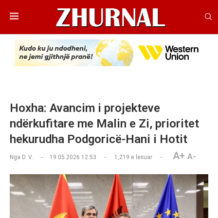
Hoxha: Avancim i projekteve
ndërkufitare me Malin e Zi, prioritet
hekurudha Podgoricë-Hani i Hotit
A+
A-
Nga
D. V.
19.05.2026 12:53
1,219
e lexuar