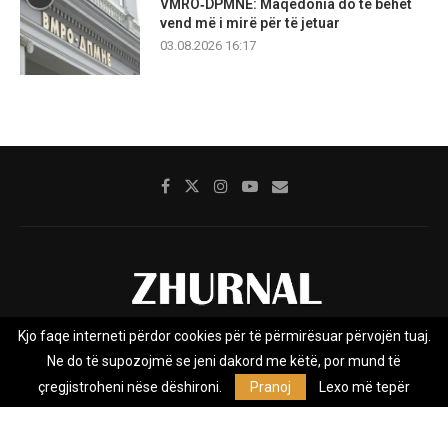
VMRO‑DPMNE: Maqedonia do të bëhet
vend më i mirë për të jetuar
03.08.2026 16:17
Kjo faqe interneti përdor cookies për të përmirësuar përvojën tuaj.
Rreth nesh
Impresumi
Marketing
Kontakt
Ne do të supozojmë se jeni dakord me këtë, por mund të
Privacy Policy
çregjistroheni nëse dëshironi.
Pranoj
Lexo më tepër
Zhurnal.mk është Agjenci e Lajmeve e pavarur, e themeluar në vitin
2009, që e mbulon Maqedoninë, Kosovën, Shqipërinë edhe lajmet
nga bota.