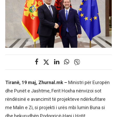
Tiranë, 19 maj, Zhurnal.mk –
Ministri për Europën
dhe Punët e Jashtme, Ferit Hoxha nënvizoi sot
rëndësinë e avancimit të projekteve ndërkufitare
me Malin e Zi, si projekti i urës mbi lumin Buna si
dhe hekurudhën Podgoricë-Hani i Hotit.