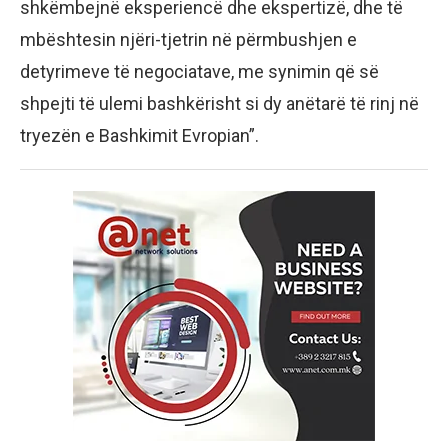
shkëmbejnë eksperiencë dhe ekspertizë, dhe të
mbështesin njëri-tjetrin në përmbushjen e
detyrimeve të negociatave, me synimin që së
shpejti të ulemi bashkërisht si dy anëtarë të rinj në
tryezën e Bashkimit Evropian”.