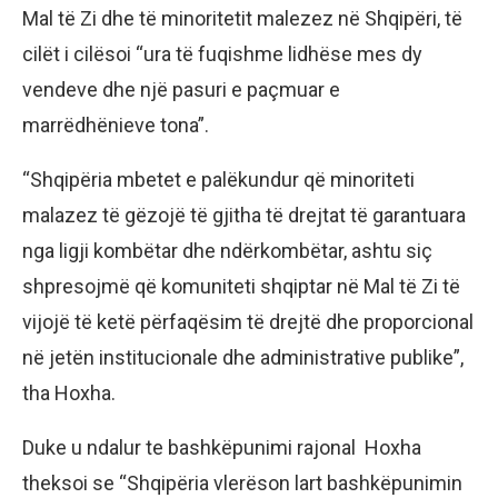
Mal të Zi dhe të minoritetit malezez në Shqipëri, të
cilët i cilësoi “ura të fuqishme lidhëse mes dy
vendeve dhe një pasuri e paçmuar e
marrëdhënieve tona”.
“Shqipëria mbetet e palëkundur që minoriteti
malazez të gëzojë të gjitha të drejtat të garantuara
nga ligji kombëtar dhe ndërkombëtar, ashtu siç
shpresojmë që komuniteti shqiptar në Mal të Zi të
vijojë të ketë përfaqësim të drejtë dhe proporcional
në jetën institucionale dhe administrative publike”,
tha Hoxha.
Duke u ndalur te bashkëpunimi rajonal Hoxha
theksoi se “Shqipëria vlerëson lart bashkëpunimin