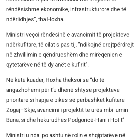
rëndësishme ekonomike, infrastrukturore dhe të
ndërlidhjes”, tha Hoxha.
Ministri veçoi rëndësinë e avancimit të projekteve
ndërkufitare, të cilat sipas tij, “ndikojnë drejtpërdrejt
në zhvillimin e qëndrueshëm dhe mirëqenien e
qytetarëve në të dy anët e kufirit”.
Në këtë kuadër, Hoxha theksoi se “do të
angazhohemi për t’u dhënë shtysë projekteve
prioritare si hapja e pikës së përbashkët kufitare
Zogaj–Skje, avancimi i projektit të urës mbi lumin
Buna, si dhe hekurudhës Podgoricë-Hani i Hotit”.
Ministri u ndal po ashtu në rolin e shqiptarëve në