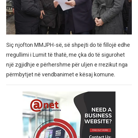
Siç njofton MMJPH-së, së shpejti do të fillojë edhe
rregullimi i Lumit të thatë, me çka do të sigurohet
një zgjidhje e përhershme për uljen e rrezikut nga
përmbytjet në vendbanimet e kësaj komune.