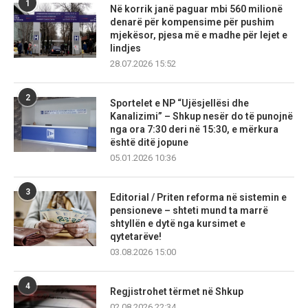
1
Në korrik janë paguar mbi 560 milionë
denarë për kompensime për pushim
mjekësor, pjesa më e madhe për lejet e
lindjes
28.07.2026 15:52
2
Sportelet e NP “Ujësjellësi dhe
Kanalizimi” – Shkup nesër do të punojnë
nga ora 7:30 deri në 15:30, e mërkura
është ditë jopune
05.01.2026 10:36
3
Editorial / Priten reforma në sistemin e
pensioneve – shteti mund ta marrë
shtyllën e dytë nga kursimet e
qytetarëve!
03.08.2026 15:00
4
Regjistrohet tërmet në Shkup
02.08.2026 22:34