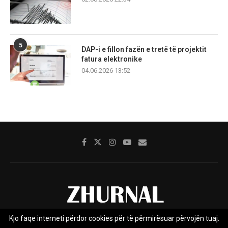
5
DAP-i e fillon fazën e tretë të projektit
fatura elektronike
04.06.2026 13:52
Kjo faqe interneti përdor cookies për të përmirësuar përvojën tuaj.
Rreth nesh
Impresumi
Marketing
Kontakt