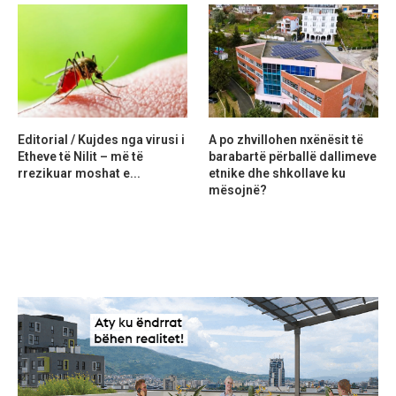
Editorial / Kujdes nga virusi i
A po zhvillohen nxënësit të
Etheve të Nilit – më të
barabartë përballë dallimeve
rrezikuar moshat e...
etnike dhe shkollave ku
mësojnë?