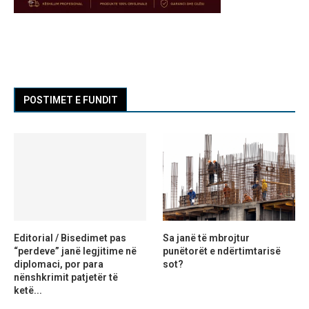
POSTIMET E FUNDIT
Editorial / Bisedimet pas
Sa janë të mbrojtur
“perdeve” janë legjitime në
punëtorët e ndërtimtarisë
diplomaci, por para
sot?
nënshkrimit patjetër të
ketë...