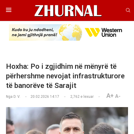
Hoxha: Po i zgjidhim në mënyrë të
përhershme nevojat infrastrukturore
të banorëve të Sarajit
A+
A-
Nga
D. V.
20.02.2026 14:17
2,762
e lexuar