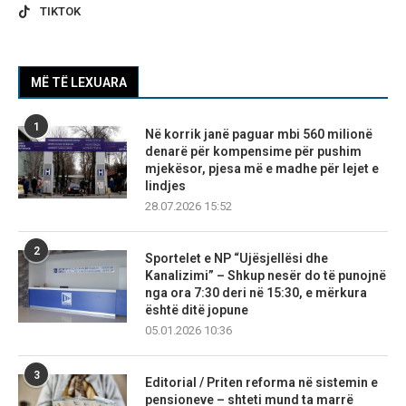
TIKTOK
MË TË LEXUARA
1
Në korrik janë paguar mbi 560 milionë
denarë për kompensime për pushim
mjekësor, pjesa më e madhe për lejet e
lindjes
28.07.2026 15:52
2
Sportelet e NP “Ujësjellësi dhe
Kanalizimi” – Shkup nesër do të punojnë
nga ora 7:30 deri në 15:30, e mërkura
është ditë jopune
05.01.2026 10:36
3
Editorial / Priten reforma në sistemin e
pensioneve – shteti mund ta marrë