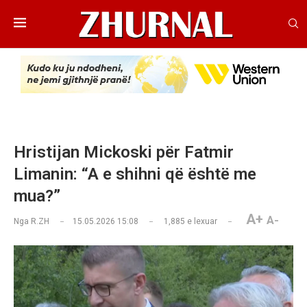
Hristijan Mickoski për Fatmir
Limanin: “A e shihni që është me
mua?”
A+
A-
Nga
R.ZH
15.05.2026 15:08
1,885
e lexuar