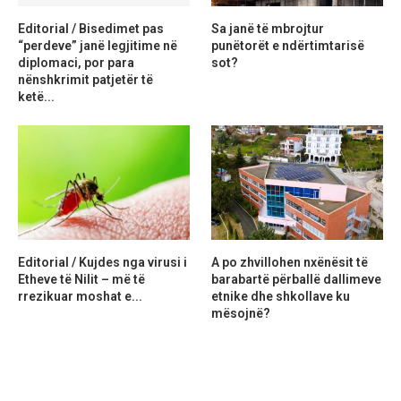
Editorial / Bisedimet pas
Sa janë të mbrojtur
“perdeve” janë legjitime në
punëtorët e ndërtimtarisë
diplomaci, por para
sot?
nënshkrimit patjetër të
ketë...
Editorial / Kujdes nga virusi i
A po zhvillohen nxënësit të
Etheve të Nilit – më të
barabartë përballë dallimeve
rrezikuar moshat e...
etnike dhe shkollave ku
mësojnë?