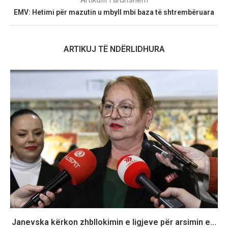
EMV: Hetimi për mazutin u mbyll mbi baza të shtrembëruara
ARTIKUJ TË NDËRLIDHURA
Janevska kërkon zhbllokimin e ligjeve për arsimin e...