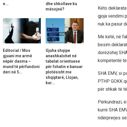
e...
dhe shkollave ku
Këto deklarata
mësojnë?
gjoja vendimi 
nuk ka pasur d
Me këtë, në fa
besim deklarat
Editorial / Mos
Gjuha shqipe
dorëzohej SHA
gjuani me armë
anashkalohet në
kompetentë të 
nëpër dasma –
tabelat orientuese
mund të përfundoni
për fshatin e banuar
deri në 5...
plotësisht me
SHA EMV, si pa
shqiptarë, Llojan,
PTHP GOKK që t
kur...
për shkak të të
Përkundrazi, ë
kurrë SHA EMV 
ndërprerjes së 