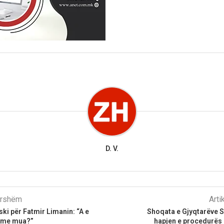
D. V.
parshëm
Arti
ski për Fatmir Limanin: “A e
Shoqata e Gjyqtarëve S
ë me mua?”
hapjen e procedurës 