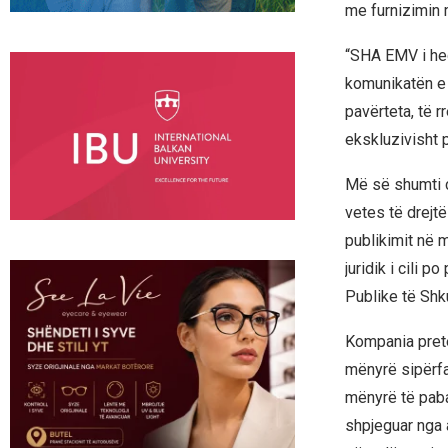
me furnizimin
“SHA EMV i hed
komunikatën e s
pavërteta, të r
ekskluzivisht p
Më së shumti çu
vetes të drejt
publikimit në 
juridik i cili 
Publike të Shk
Kompania prete
mënyrë sipërfa
mënyrë të paba
shpjeguar nga a