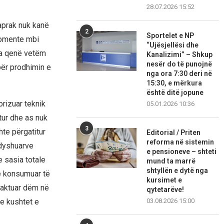
28.07.2026 15:52
aprak nuk kanë
2
Sportelet e NP
komente mbi
“Ujësjellësi dhe
ka qenë vetëm
Kanalizimi” – Shkup
nesër do të punojnë
për prodhimin e
nga ora 7:30 deri në
15:30, e mërkura
është ditë jopune
rizuar teknik
05.01.2026 10:36
ur dhe as nuk
3
te përgatitur
Editorial / Priten
reforma në sistemin
 dyshuarve
e pensioneve – shteti
 sasia totale
mund ta marrë
shtyllën e dytë nga
 e konsumuar të
kursimet e
kaktuar dëm në
qytetarëve!
03.08.2026 15:00
me kushtet e