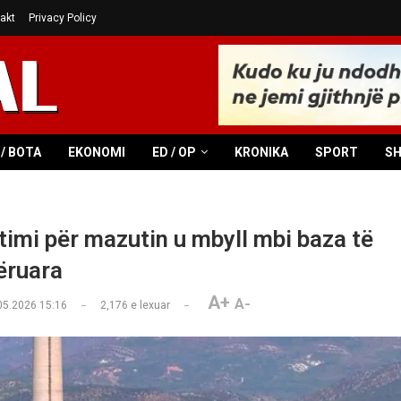
akt
Privacy Policy
/ BOTA
EKONOMI
ED / OP
KRONIKA
SPORT
S
imi për mazutin u mbyll mbi baza të
ëruara
A+
A-
05.2026 15:16
2,176
e lexuar