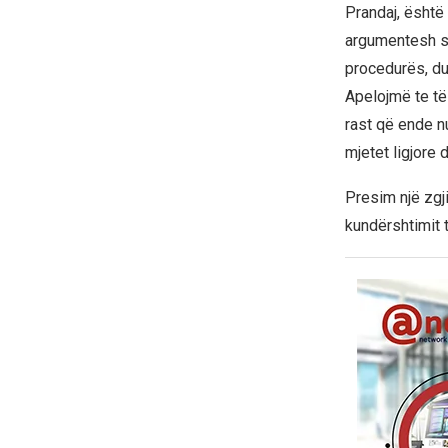
Prandaj, është 
argumentesh si
procedurës, d
Apelojmë te të
rast që ende nu
mjetet ligjore 
Presim një zgj
kundërshtimit 