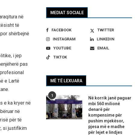
MEDIAT SOCIALE
raqitura në
tësisht të
FACEBOOK
TWITTER
, por shërbejnë
INSTAGRAM
LINKEDIN
YOUTUBE
EMAIL
tike, i jep
TIKTOK
menjëherë pas
 profesional
në e Lartë
MË TË LEXUARA
kane.
1
Në korrik janë paguar
s e ka kryer në
mbi 560 milionë
denarë për
mbëruar në
kompensime për
risë për të
pushim mjekësor,
pjesa më e madhe
 si justifikim
për lejet e lindjes