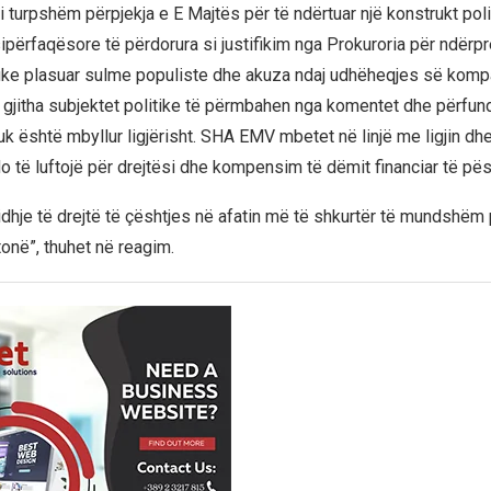
i turpshëm përpjekja e E Majtës për të ndërtuar një konstrukt pol
përfaqësore të përdorura si justifikim nga Prokuroria për ndërpr
uke plasuar sulme populiste dhe akuza ndaj udhëheqjes së komp
 gjitha subjektet politike të përmbahen nga komentet dhe përfun
k është mbyllur ligjërisht. SHA EMV mbetet në linjë me ligjin dhe
do të luftojë për drejtësi dhe kompensim të dëmit financiar të pës
idhje të drejtë të çështjes në afatin më të shkurtër të mundshëm 
tonë”, thuhet në reagim.