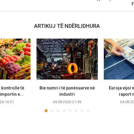
F
ARTIKUJ TË NDËRLIDHURA
 kontrolle të
Bie numri i të punësuarve në
Euroja vijoi
importin e...
industri
raport 
26 16:31
04.08.2026 21:49
04.08.2