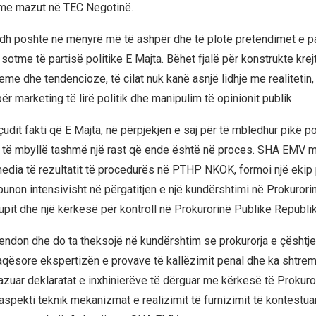
 me mazut në TEC Negotinë.
h poshtë në mënyrë më të ashpër dhe të plotë pretendimet e pa
otme të partisë politike E Majta. Bëhet fjalë për konstrukte krej
reme dhe tendencioze, të cilat nuk kanë asnjë lidhje me realitetin
ër marketing të lirë politik dhe manipulim të opinionit publik.
dit fakti që E Majta, në përpjekjen e saj për të mbledhur pikë poli
ë të mbyllë tashmë një rast që ende është në proces. SHA EMV 
media të rezultatit të procedurës në PTHP NKOK, formoi një ekip
po punon intensivisht në përgatitjen e një kundërshtimi në Prokurori
upit dhe një kërkesë për kontroll në Prokurorinë Publike Republi
ndon dhe do ta theksojë në kundërshtim se prokurorja e çështje
qësore ekspertizën e provave të kallëzimit penal dhe ka shtre
zuar deklaratat e inxhinierëve të dërguar me kërkesë të Prokuro
spekti teknik mekanizmat e realizimit të furnizimit të kontestuar,