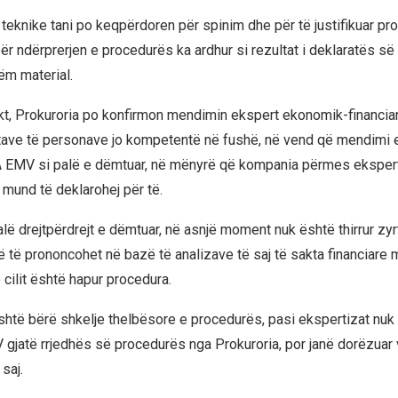
 teknike tani po keqpërdoren për spinim dhe për të justifikuar pr
për ndërprerjen e procedurës ka ardhur si rezultat i deklaratës 
ëm material.
kt, Prokuroria po konfirmon mendimin ekspert ekonomik-financiar
ave të personave jo kompetentë në fushë, në vend që mendimi ek
 EMV si palë e dëmtuar, në mënyrë që kompania përmes ekspert
mund të deklarohej për të.
lë drejtpërdrejt e dëmtuar, në asnjë moment nuk është thirrur zyr
ë prononcohet në bazë të analizave të saj të sakta financiare 
 cilit është hapur procedura.
shtë bërë shkelje thelbësore e procedurës, pasi ekspertizat nuk 
gjatë rrjedhës së procedurës nga Prokuroria, por janë dorëzuar
saj.