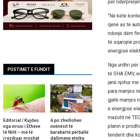
për ndërprerje
“Në këtë konte
qenë as të aut
ndonjë dëm fin
të sqarojnë pro
energjisë elek
Nga urdhri për
POSTIMET E FUNDIT
të SHA EMV, ed
janë njohur me
para marrjes n
gjatë marrjes 
e energjisë el
mazutit në TEC
Editorial / Kujdes
A po zhvillohen
planin e prodh
nga virusi i Etheve
nxënësit të
të Nilit – më të
barabartë përballë
tenderit dhe ko
rrezikuar moshat
dallimeve etnike