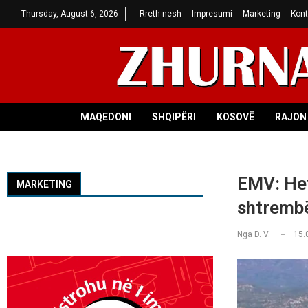
Thursday, August 6, 2026
Rreth nesh
Impresumi
Marketing
Kont
MAQEDONI
SHQIPËRI
KOSOVË
RAJON 
EMV: Het
MARKETING
shtremb
Nga
D. V.
15.