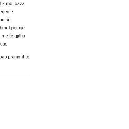
itik mbi baza
erjen e
anisë.
dimet për një
 me të gjitha
uar.
pas pranimit të