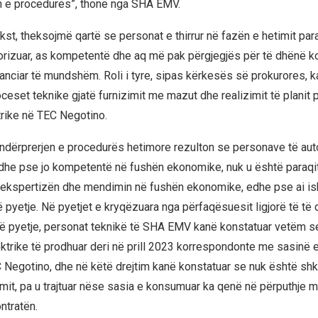
n e procedurës”, thonë nga SHA EMV.
kst, theksojmë qartë se personat e thirrur në fazën e hetimit par
orizuar, as kompetentë dhe aq më pak përgjegjës për të dhënë 
anciar të mundshëm. Roli i tyre, sipas kërkesës së prokurores, 
ceset teknike gjatë furnizimit me mazut dhe realizimit të planit 
trike në TEC Negotino.
 ndërprerjen e procedurës hetimore rezulton se personave të auto
he pse jo kompetentë në fushën ekonomike, nuk u është paraqit
 ekspertizën dhe mendimin në fushën ekonomike, edhe pse ai ish
ë pyetje. Në pyetjet e kryqëzuara nga përfaqësuesit ligjorë të të
në pyetje, personat teknikë të SHA EMV kanë konstatuar vetëm se
ektrike të prodhuar deri në prill 2023 korrespondonte me sasinë
 Negotino, dhe në këtë drejtim kanë konstatuar se nuk është sh
imit, pa u trajtuar nëse sasia e konsumuar ka qenë në përputhje 
ntratën.