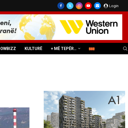
Login
HOWBIZZ
KULTURË
+ MË TEPËR…