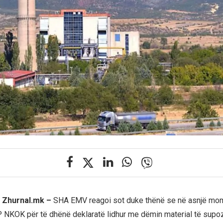
 Zhurnal.mk –
SHA EMV reagoi sot duke thënë se në asnjë mom
P NKOK për të dhënë deklaratë lidhur me dëmin material të supoz