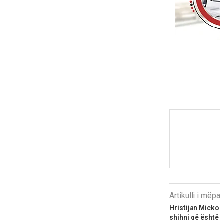
Artikulli i më
Hristijan Micko
shihni që ësht