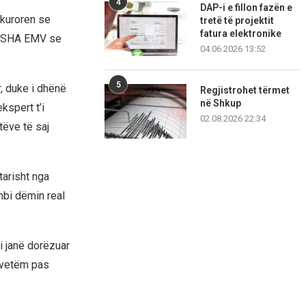
4
DAP-i e fillon fazën e
okuroren se
tretë të projektit
fatura elektronike
së SHA EMV se
04.06.2026 13:52
5
, duke i dhënë
Regjistrohet tërmet
në Shkup
spert t’i
02.08.2026 22:34
ëve të saj
tarisht nga
mbi dëmin real
i janë dorëzuar
 vetëm pas