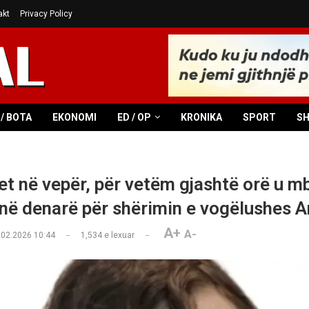
akt
Privacy Policy
/ BOTA
EKONOMI
ED / OP
KRONIKA
SPORT
S
t në vepër, për vetëm gjashtë orë u m
onë denarë për shërimin e vogëlushes 
A+
A-
.02.2026 10:44
1,534
e lexuar