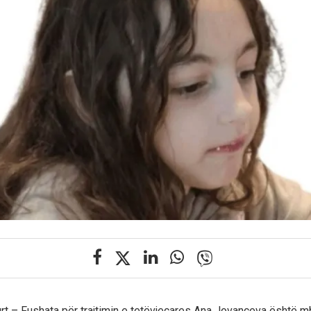
rt – Fushata për trajtimin e tetëvjeçares Ana Jovançeva është mb