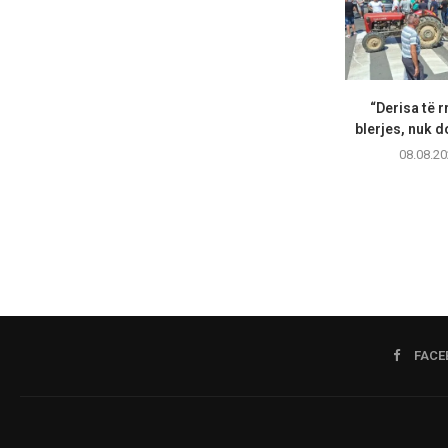
“Derisa të r
blerjes, nuk d
08.08.20
FACE