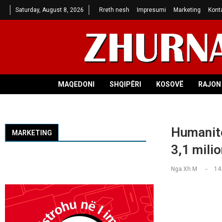
Saturday, August 8, 2026
Rreth nesh
Impresumi
Marketing
Kont
MAQEDONI
SHQIPËRI
KOSOVË
RAJON 
Humanite
MARKETING
3,1 mili
Nga
Xh M
14