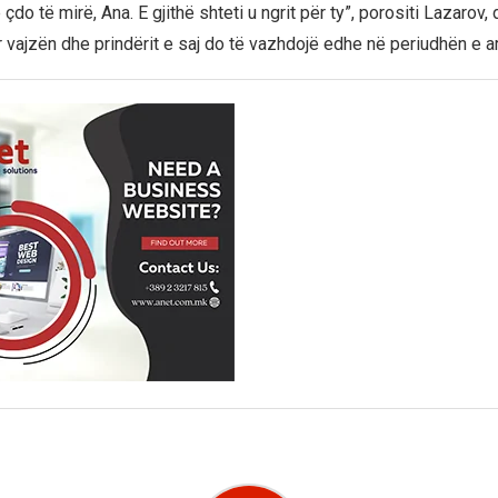
çdo të mirë, Ana. E gjithë shteti u ngrit për ty”, porositi Lazarov,
 vajzën dhe prindërit e saj do të vazhdojë edhe në periudhën e 