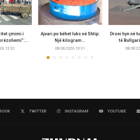
ritet çmimi i
Ajvari po bëhet luks në Shtip:
Droni hyn në h
orëzohemi”:...
Një kilogram...
të Bullgari
26 13:32
08.08.2026 13:31
08.08.2
BOOK
TWITTER
INSTAGRAM
YOUTUBE