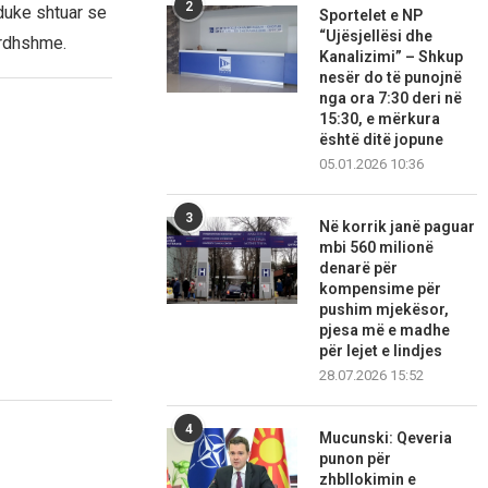
2
 duke shtuar se
Sportelet e NP
“Ujësjellësi dhe
ardhshme.
Kanalizimi” – Shkup
nesër do të punojnë
nga ora 7:30 deri në
15:30, e mërkura
është ditë jopune
05.01.2026 10:36
3
Në korrik janë paguar
mbi 560 milionë
denarë për
kompensime për
pushim mjekësor,
pjesa më e madhe
për lejet e lindjes
28.07.2026 15:52
4
Mucunski: Qeveria
punon për
zhbllokimin e