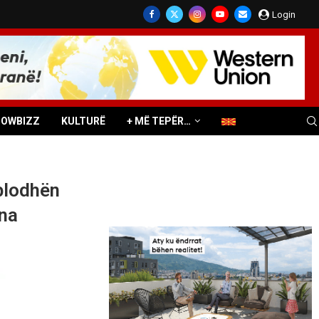
Login
HOWBIZZ
KULTURË
+ MË TEPËR…
blodhën
Ana