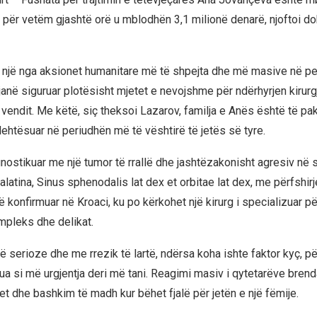
si për vetëm gjashtë orë u mblodhën 3,1 milionë denarë, njoftoi d
r një nga aksionet humanitare më të shpejta dhe më masive në p
janë siguruar plotësisht mjetet e nevojshme për ndërhyrjen kirurg
ë vendit. Me këtë, siç theksoi Lazarov, familja e Anës është të pa
 lehtësuar në periudhën më të vështirë të jetës së tyre.
nostikuar me një tumor të rrallë dhe jashtëzakonisht agresiv në 
atina, Sinus sphenodalis lat dex et orbitae lat dex, me përfshirje
konfirmuar në Kroaci, ku po kërkohet një kirurg i specializuar pë
mpleks dhe delikat.
 serioze dhe me rrezik të lartë, ndërsa koha ishte faktor kyç, pë
sua si më urgjentja deri më tani. Reagimi masiv i qytetarëve bren
tet dhe bashkim të madh kur bëhet fjalë për jetën e një fëmije.