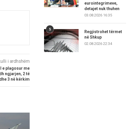
eurointegrimeve,
detajet nuk thuhen
03.08.2026 16:35
5
Regjistrohet tërmet
në Shkup
02.08.2026 22:34
kulli i ardhshëm
al e plagosur me
dh ngjarjen, 2 të
 dhe 3 në kërkim