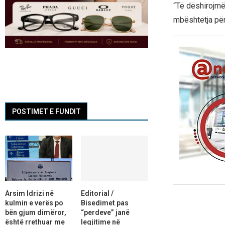
“Të dëshirojmë 
mbështetja për
POSTIMET E FUNDIT
Arsim Idrizi në
Editorial /
kulmin e verës po
Bisedimet pas
bën gjum dimëror,
“perdeve” janë
është rrethuar me
legjitime në