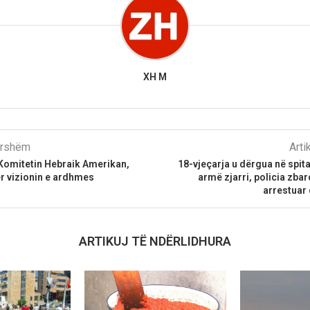
XH M
parshëm
Arti
Komitetin Hebraik Amerikan,
18-vjeçarja u dërgua në spit
ër vizionin e ardhmes
armë zjarri, policia zbar
arrestuar
ARTIKUJ TË NDËRLIDHURA