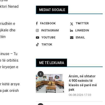
oktori Nenad
MEDIAT SOCIALE
eriudhën e
FACEBOOK
TWITTER
jikale dhe
INSTAGRAM
LINKEDIN
ktën
YOUTUBE
EMAIL
TIKTOK
sinuse – Tu
 të orbitës.
MË TË LEXUARA
r kryerjen e
1
Arsim, në shtator
4.900 nxënës të
r këtë arsye
klasës së parë më
pak
da pak orësh
06.08.2026 17:33