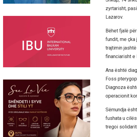
zyrtarisht, pa
Lazarov.
Bëhet fjalë pë
fundit, me çka 
trajtimin jasht
financiarisht e
Ana është diag
Foss pterygopal
Diagnoza është 
operacionit ko
Sëmundja është
fushata u cilë
tregoi solidari