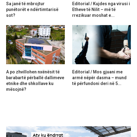
Sa janë të mbrojtur
Editorial / Kujdes nga virusi i
punëtorët e ndërtimtarisë
Etheve të Nilit – më të
sot?
rrezikuar moshat e...
A po zhvillohen nxënësit të
Editorial / Mos gjuani me
barabartë përballë dallimeve
armë nëpër dasma – mund
etnike dhe shkollave ku
të përfundoni deri në 5...
mësojnë?