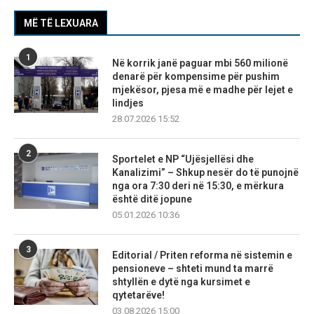
MË TË LEXUARA
1
Në korrik janë paguar mbi 560 milionë
denarë për kompensime për pushim
mjekësor, pjesa më e madhe për lejet e
lindjes
28.07.2026 15:52
2
Sportelet e NP “Ujësjellësi dhe
Kanalizimi” – Shkup nesër do të punojnë
nga ora 7:30 deri në 15:30, e mërkura
është ditë jopune
05.01.2026 10:36
3
Editorial / Priten reforma në sistemin e
pensioneve – shteti mund ta marrë
shtyllën e dytë nga kursimet e
qytetarëve!
03.08.2026 15:00