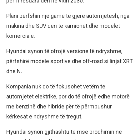
përmirësuara deri në vitin 2030.
Plani përfshin një gamë të gjerë automjetesh, nga
makina dhe SUV deri te kamionët dhe modelet
komerciale.
Hyundai synon të ofrojë versione të ndryshme,
përfshirë modele sportive dhe off-road si linjat XRT
dhe N.
Kompania nuk do të fokusohet vetëm te
automjetet elektrike, por do të ofrojë edhe motorë
me benzinë dhe hibride për të përmbushur
kërkesat e ndryshme të tregut.
Hyundai synon gjithashtu të rrisë prodhimin në