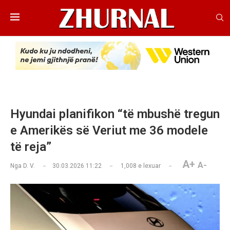
Hyundai planifikon “të mbushë tregun
e Amerikës së Veriut me 36 modele
të reja”
A+
A-
Nga
D. V.
30.03.2026 11:22
1,008
e lexuar