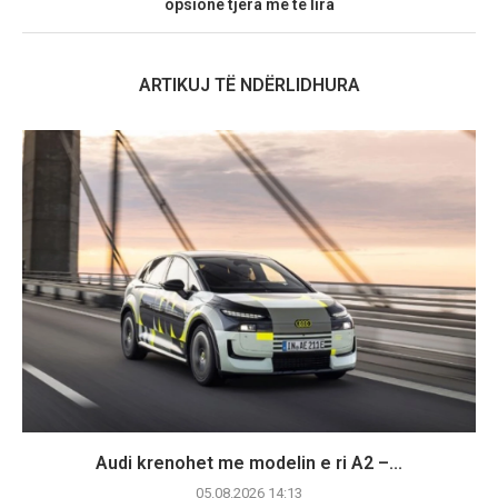
opsione tjera më të lira
ARTIKUJ TË NDËRLIDHURA
Audi krenohet me modelin e ri A2 –...
05.08.2026 14:13