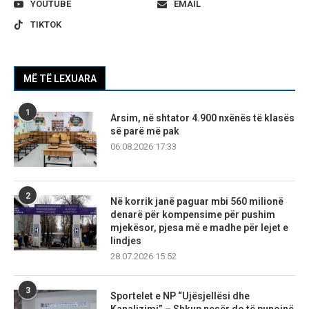
YOUTUBE
EMAIL
TIKTOK
MË TË LEXUARA
1
Arsim, në shtator 4.900 nxënës të klasës
së parë më pak
06.08.2026 17:33
2
Në korrik janë paguar mbi 560 milionë
denarë për kompensime për pushim
mjekësor, pjesa më e madhe për lejet e
lindjes
28.07.2026 15:52
3
Sportelet e NP “Ujësjellësi dhe