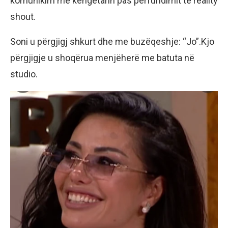
komunikim me këngëtarin pas përfundimit të reality
shout.
Soni u përgjigj shkurt dhe me buzëqeshje: “Jo”.Kjo
përgjigje u shoqërua menjëherë me batuta në
studio.