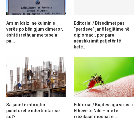
Arsim Idrizi në kulmin e
Editorial / Bisedimet pas
verës po bën gjum dimëror,
“perdeve” janë legjitime në
është rrethuar me tabela
diplomaci, por para
pa...
nënshkrimit patjetër të
ketë...
Sa janë të mbrojtur
Editorial / Kujdes nga virusi i
punëtorët e ndërtimtarisë
Etheve të Nilit – më të
sot?
rrezikuar moshat e...