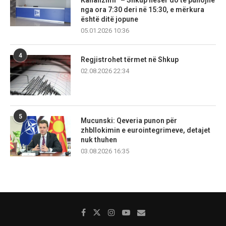
Kanalizimi” – Shkup nesër do të punojnë
nga ora 7:30 deri në 15:30, e mërkura
është ditë jopune
05.01.2026 10:36
4
Regjistrohet tërmet në Shkup
02.08.2026 22:34
5
Mucunski: Qeveria punon për
zhbllokimin e eurointegrimeve, detajet
nuk thuhen
03.08.2026 16:35