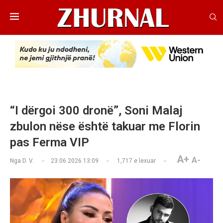
“I dërgoi 300 dronë”, Soni Malaj
zbulon nëse është takuar me Florin
pas Ferma VIP
A+
A-
Nga
D. V.
23.06.2026 13:09
1,717
e lexuar