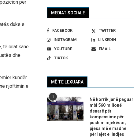
spozicion për
MEDIAT SOCIALE
uatës duke e
FACEBOOK
TWITTER
INSTAGRAM
LINKEDIN
 të cilat kanë
YOUTUBE
EMAIL
tuatës dhe
TIKTOK
remier kundër
MË TË LEXUARA
në njoftimin e
1
Në korrik janë paguar
mbi 560 milionë
denarë për
kompensime për
pushim mjekësor,
pjesa më e madhe
për lejet e lindjes