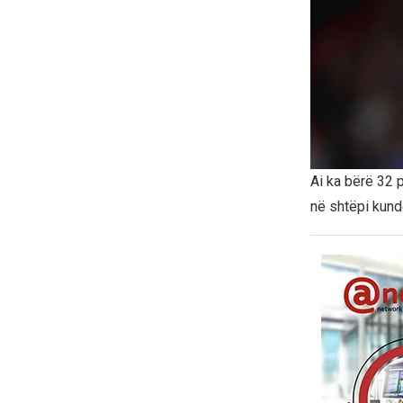
Ai ka bërë 32 
në shtëpi kundë