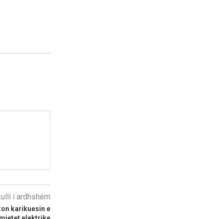
kulli i ardhshëm
on karikuesin e
omjetet elektrike