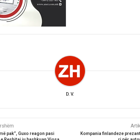
D. V.
parshëm
Arti
më pak”, Guxo reagon pasi
Kompania finlandeze prezant
i e Reshitaj iu bashkuan Vjosa
ri për aut