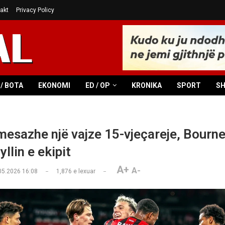
akt
Privacy Policy
/ BOTA
EKONOMI
ED / OP
KRONIKA
SPORT
S
 mesazhe një vajze 15-vjeçareje, Bourn
yllin e ekipit
A+
A-
05.2026 16:08
1,876
e lexuar