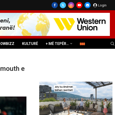
Login
HOWBIZZ
KULTURË
+ MË TEPËR…
emouth e