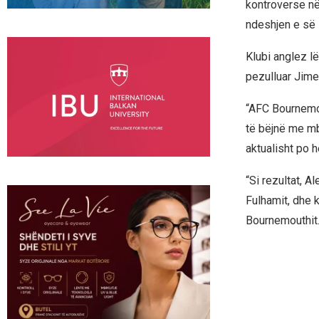
kontroverse në 
ndeshjen e së 
Klubi anglez lë
pezulluar Jime
“AFC Bournemout
të bëjnë me mb
aktualisht po h
“Si rezultat, 
Fulhamit, dhe 
Bournemouthit