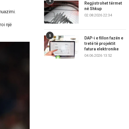
4
Regjistrohet tërmet
në Shkup
huazimi.
02.08.2026 22:34
roi një
5
DAP-i e fillon fazën e
tretë të projektit
fatura elektronike
04.06.2026 13:52