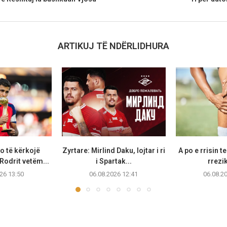
ARTIKUJ TË NDËRLIDHURA
o të kërkojë
Zyrtare: Mirlind Daku, lojtar i ri
A po e rrisin t
Rodrit vetëm...
i Spartak...
rrezik
26 13:50
06.08.2026 12:41
06.08.2