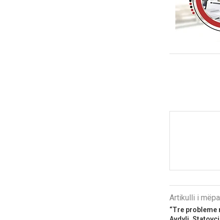
Artikulli i më
“Tre probleme 
Avdyli, Statovc