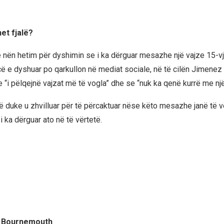
et fjalë?
nën hetim për dyshimin se i ka dërguar mesazhe një vajze 15-vj
 e dyshuar po qarkullon në mediat sociale, në të cilën Jimenez i
se “i pëlqejnë vajzat më të vogla” dhe se “nuk ka qenë kurrë me nj
ë duke u zhvilluar për të përcaktuar nëse këto mesazhe janë të v
 ka dërguar ato në të vërtetë.
ë Bournemouth