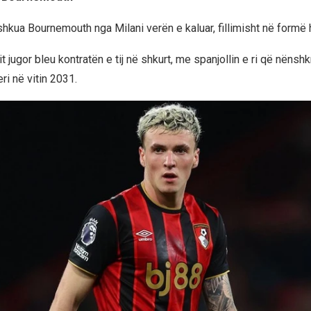
hkua Bournemouth nga Milani verën e kaluar, fillimisht në formë 
it jugor bleu kontratën e tij në shkurt, me spanjollin e ri që nënshk
ri në vitin 2031.