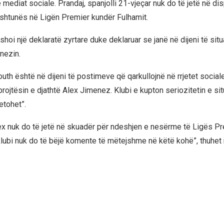
mediat sociale. Prandaj, spanjolli 21-vjeçar nuk do të jetë në di
shtunës në Ligën Premier kundër Fulhamit.
shoi një deklaratë zyrtare duke deklaruar se janë në dijeni të sit
nezin.
h është në dijeni të postimeve që qarkullojnë në rrjetet sociale,
rojtësin e djathtë Alex Jimenez. Klubi e kupton seriozitetin e si
etohet”.
Alex nuk do të jetë në skuadër për ndeshjen e nesërme të Ligës P
klubi nuk do të bëjë komente të mëtejshme në këtë kohë”, thuhet 
.