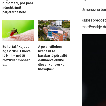
diplomaci, por para
nënshkrimit
Jimenez iu bas
patjetër të ketë...
Klubi i bregdet
marrëveshje de
Editorial / Kujdes
A po zhvillohen
nga virusi i Etheve
nxënësit të
të Nilit – më të
barabartë përballë
rrezikuar moshat
dallimeve etnike
e...
dhe shkollave ku
mësojnë?