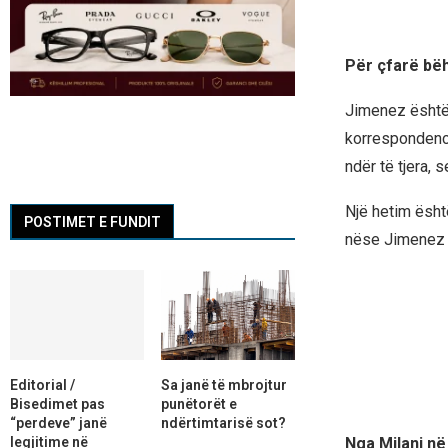
Për çfarë bëh
Jimenez është 
korrespondencë
ndër të tjera, 
Një hetim ësht
POSTIMET E FUNDIT
nëse Jimenez i
Editorial /
Sa janë të mbrojtur
Bisedimet pas
punëtorët e
“perdeve” janë
ndërtimtarisë sot?
legjitime në
Nga Milani n