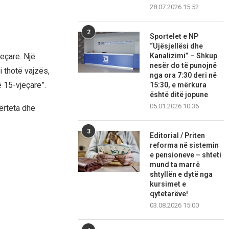
28.07.2026 15:52
2
Sportelet e NP
“Ujësjellësi dhe
Kanalizimi” – Shkup
eçare. Një
nesër do të punojnë
 thotë vajzës,
nga ora 7:30 deri në
ë 15-vjeçare”.
15:30, e mërkura
është ditë jopune
05.01.2026 10:36
ërteta dhe
3
Editorial / Priten
reforma në sistemin
e pensioneve – shteti
mund ta marrë
shtyllën e dytë nga
kursimet e
qytetarëve!
03.08.2026 15:00