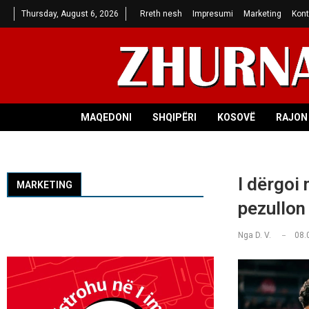
Thursday, August 6, 2026
Rreth nesh
Impresumi
Marketing
Kont
MAQEDONI
SHQIPËRI
KOSOVË
RAJON 
I dërgoi
MARKETING
pezullon 
Nga
D. V.
08.