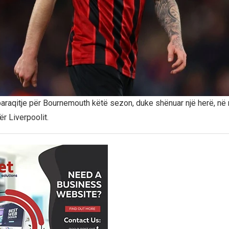
paraqitje për Bournemouth këtë sezon, duke shënuar një herë, në n
r Liverpoolit.