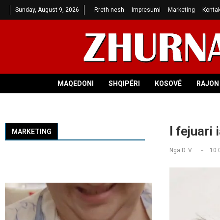
Sunday, August 9, 2026
Rreth nesh
Impresumi
Marketing
Kontak
MAQEDONI
SHQIPËRI
KOSOVË
RAJON 
I fejuari
MARKETING
Nga
D. V.
10.