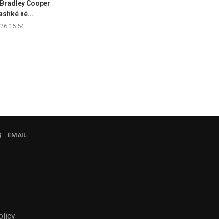
 Bradley Cooper
Olivia Rodrigo shkëlqen me
Hailey Biebe
ashkë në...
stil elegant gjatë një...
West Hollywoo
026 15:54
07.08.2026 15:53
07.08.2
EMAIL
olicy