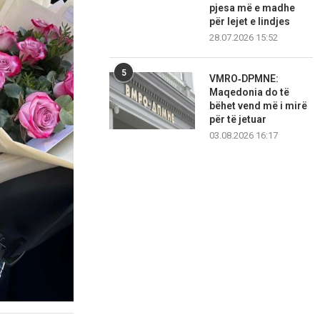
pjesa më e madhe
për lejet e lindjes
28.07.2026 15:52
5
VMRO‑DPMNE:
Maqedonia do të
bëhet vend më i mirë
për të jetuar
03.08.2026 16:17