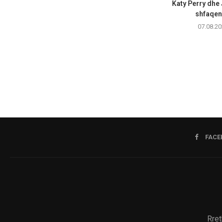
Katy Perry dhe
shfaqen 
07.08.20
FACE
Rret