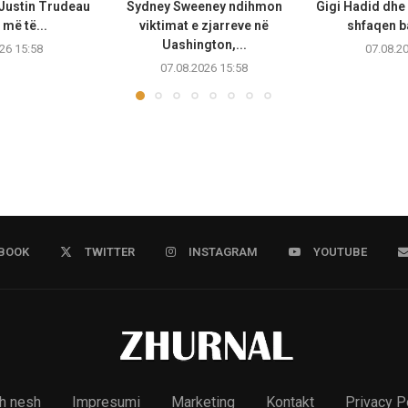
 Justin Trudeau
Sydney Sweeney ndihmon
Gigi Hadid dhe
më të...
viktimat e zjarreve në
shfaqen b
Uashington,...
26 15:58
07.08.2
07.08.2026 15:58
BOOK
TWITTER
INSTAGRAM
YOUTUBE
h nesh
Impresumi
Marketing
Kontakt
Privacy P