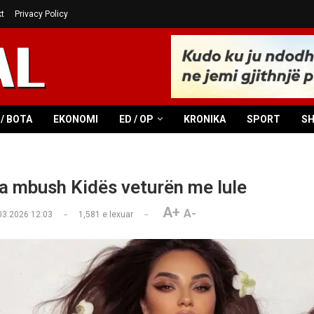
t
Privacy Policy
/ BOTA
EKONOMI
ED / OP
KRONIKA
SPORT
S
 ia mbush Kidës veturën me lule
A+
A-
03.2026 12:03
1,581
e lexuar