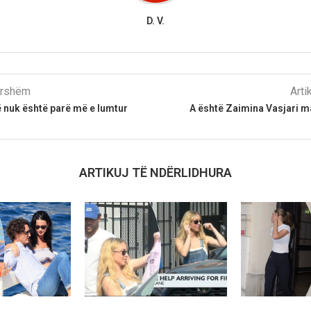
D. V.
parshëm
Arti
ë nuk është parë më e lumtur
A është Zaimina Vasjari m
ARTIKUJ TË NDËRLIDHURA