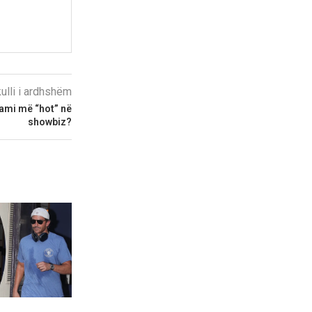
kulli i ardhshëm
ami më “hot” në
showbiz?