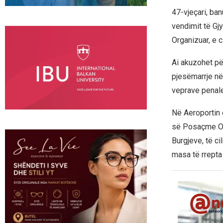
47-vjeçari, ba
vendimit të Gj
Organizuar, e c
Ai akuzohet për
pjesëmarrje në 
veprave penale
Në Aeroportin e
së Posaçme Ope
Burgjeve, të ci
masa të rrepta 