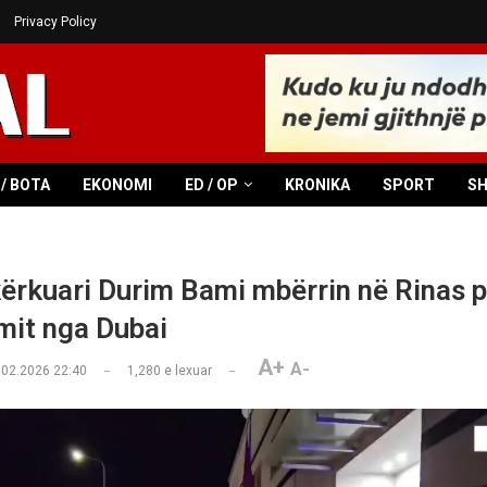
Privacy Policy
/ BOTA
EKONOMI
ED / OP
KRONIKA
SPORT
S
ërkuari Durim Bami mbërrin në Rinas 
mit nga Dubai
A+
A-
.02.2026 22:40
1,280
e lexuar