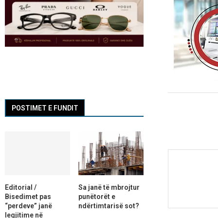
POSTIMET E FUNDIT
Editorial /
Sa janë të mbrojtur
Bisedimet pas
punëtorët e
“perdeve” janë
ndërtimtarisë sot?
legjitime në