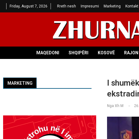
Friday, August 7, 2026
Rreth nesh
Impresumi
Marketing
Kontakt
MAQEDONI
SHQIPËRI
KOSOVË
RAJON 
I shumëk
MARKETING
ekstradi
Nga
Xh M
26