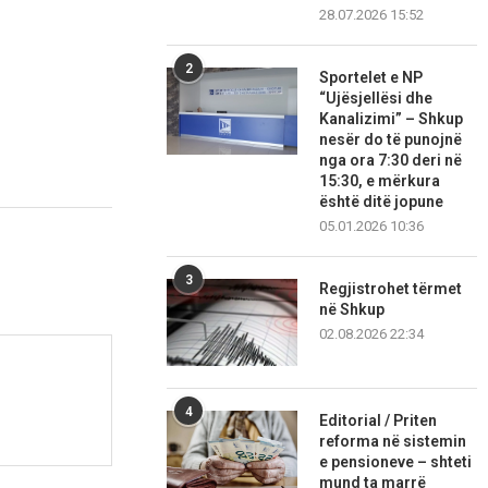
28.07.2026 15:52
2
Sportelet e NP
“Ujësjellësi dhe
Kanalizimi” – Shkup
nesër do të punojnë
nga ora 7:30 deri në
15:30, e mërkura
është ditë jopune
05.01.2026 10:36
3
Regjistrohet tërmet
në Shkup
02.08.2026 22:34
4
Editorial / Priten
reforma në sistemin
e pensioneve – shteti
mund ta marrë