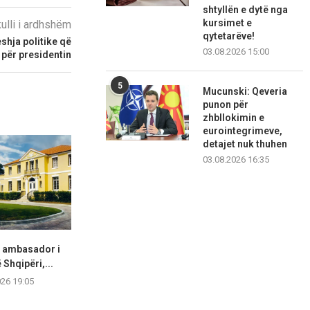
shtyllën e dytë nga
kursimet e
kulli i ardhshëm
qytetarëve!
shja politike që
03.08.2026 15:00
 për presidentin
5
Mucunski: Qeveria
punon për
zhbllokimin e
eurointegrimeve,
detajet nuk thuhen
03.08.2026 16:35
t ambasador i
Shkodër, ndërron jetë në spital
Ashpërsohe
Shqipëri,...
49-vjeçarja, dyshime për...
shoferët prob
në f
026 19:05
06.08.2026 19:03
06.08.2