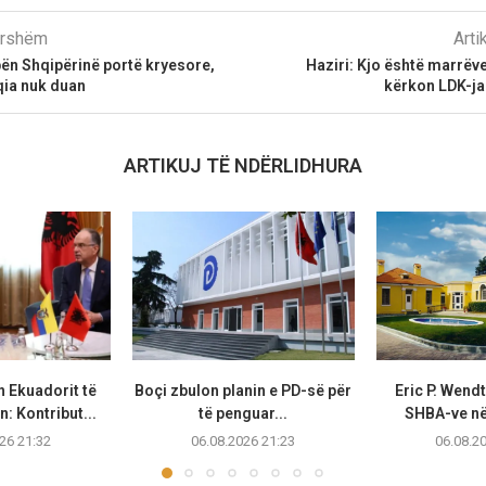
parshëm
Arti
 bën Shqipërinë portë kryesore,
Haziri: Kjo është marrëve
qia nuk duan
kërkon LDK-ja
ARTIKUJ TË NDËRLIDHURA
n Ekuadorit të
Boçi zbulon planin e PD-së për
Eric P. Wend
: Kontribut...
të penguar...
SHBA-ve në 
26 21:32
06.08.2026 21:23
06.08.2