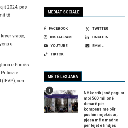
ajit 2024, pas
MEDIAT SOCIALE
it të
FACEBOOK
TWITTER
kryer vrasje,
INSTAGRAM
LINKEDIN
yerja e
YOUTUBE
EMAIL
TIKTOK
jtoria e Forcës
Policia e
MË TË LEXUARA
l (IEVP), nën
1
Në korrik janë paguar
mbi 560 milionë
denarë për
kompensime për
pushim mjekësor,
pjesa më e madhe
për lejet e lindjes