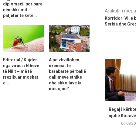
diplomaci, por para
nënshkrimit
Artikulli i më
patjetër të ketë...
Korridori VII e
Serbia dhe Gre
Editorial / Kujdes
A po zhvillohen
nga virusi i Etheve
nxënësit të
të Nilit – më të
barabartë përballë
rrezikuar moshat
dallimeve etnike
e...
dhe shkollave ku
mësojnë?
Begaj i kërko
njohë Kosovën
06.08.20