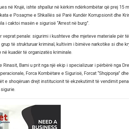
nues në Krujë, ishte shpallur në kërkim ndërkombëtar që prej 15 m
ykata e Posaçme e Shkallës së Parë Kundër Korrupsionit dhe Krim
ila i caktoi masën e sigurisë “Arrest në burg”.
 veprat penale: sigurimi i kushteve dhe mjeteve materiale për të 
grup të strukturuar kriminal, kultivim i bimëve narkotike si dhe kr
 në kuadër të organizatës kriminale.
 Rinasit, Bami u prit nga një ekip i specializuar i përbërë nga Dre
racionale, Forca Kombëtare e Sigurisë, Forcat “Shqiponja” dhe 
lët e shoqëruan drejt institucionit të ekzekutimit të vendimit pena
sigurie.