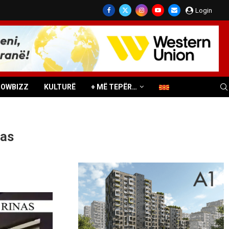
Login
HOWBIZZ
KULTURË
+ MË TEPËR…
pas