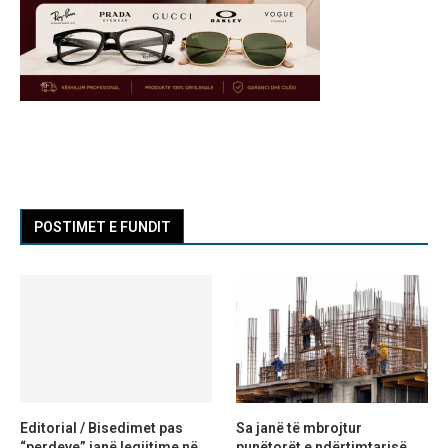
POSTIMET E FUNDIT
Editorial / Bisedimet pas
Sa janë të mbrojtur
“perdeve” janë legjitime në
punëtorët e ndërtimtarisë