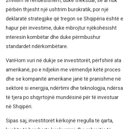
zhvillim të rëndësishëm, duke theksuar, se ai nuk
përbën thjesht një ushtrim burokratik, por një
deklaratë strategjike që tregon se Shqipëria është e
hapur për investime, duke mbrojtur njëkohësisht
interesin kombëtar dhe duke përmbushur
standardet ndërkombëtare.
VanHorn vuri në dukje se investitorët, përfshirë ata
amerikanë, po e ndjekin me vëmendje këtë proces
dhe se kompanitë amerikane janë të pranishme në
sektorë si energjia, ndërtimi dhe teknologjia, ndërsa
të tjera po shqyrtojnë mundësinë për të investuar
në Shqipëri.
Sipas saj, investitorët kërkojnë rregulla të qarta,