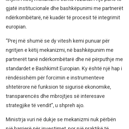
gjatë institucionale dhe bashkëpunimi me partnerët
ndërkombëtarë, në kuadër të procesit të integrimit
europian.
“Prej më shumë se dy vitesh kemi punuar për
ngritjen e këtij mekanizmi, në bashkëpunim me
partnerët tanë ndërkombëtarë dhe në përputhje me
standardet e Bashkimit Europian. Ky është një hap i
rëndësishëm për forcimin e instrumenteve
shtetërore në funksion të sigurisë ekonomike,
transparencës dhe mbrojtjes së interesave
strategjike të vendit”, u shpreh ajo.
Ministrja vuri në dukje se mekanizmi nuk përbën
një barrierë për investimet, por një praktikë të