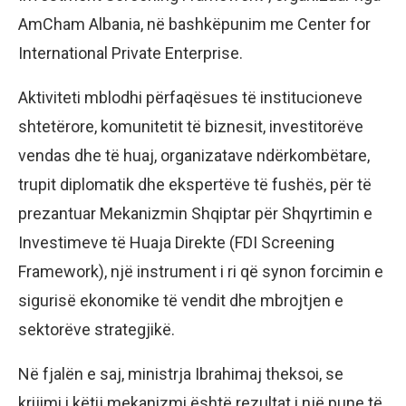
AmCham Albania, në bashkëpunim me Center for
International Private Enterprise.
Aktiviteti mblodhi përfaqësues të institucioneve
shtetërore, komunitetit të biznesit, investitorëve
vendas dhe të huaj, organizatave ndërkombëtare,
trupit diplomatik dhe ekspertëve të fushës, për të
prezantuar Mekanizmin Shqiptar për Shqyrtimin e
Investimeve të Huaja Direkte (FDI Screening
Framework), një instrument i ri që synon forcimin e
sigurisë ekonomike të vendit dhe mbrojtjen e
sektorëve strategjikë.
Në fjalën e saj, ministrja Ibrahimaj theksoi, se
krijimi i këtij mekanizmi është rezultat i një pune të