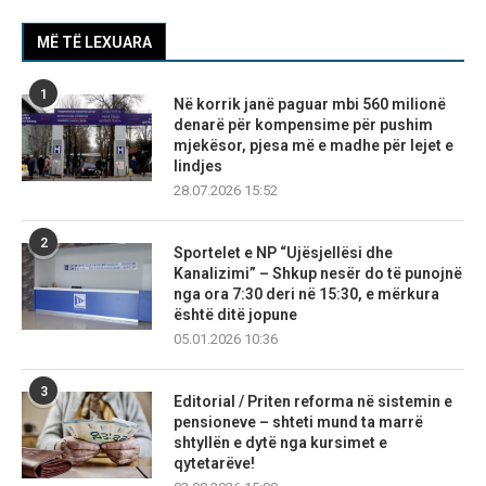
MË TË LEXUARA
1
Në korrik janë paguar mbi 560 milionë
denarë për kompensime për pushim
mjekësor, pjesa më e madhe për lejet e
lindjes
28.07.2026 15:52
2
Sportelet e NP “Ujësjellësi dhe
Kanalizimi” – Shkup nesër do të punojnë
nga ora 7:30 deri në 15:30, e mërkura
është ditë jopune
05.01.2026 10:36
3
Editorial / Priten reforma në sistemin e
pensioneve – shteti mund ta marrë
shtyllën e dytë nga kursimet e
qytetarëve!