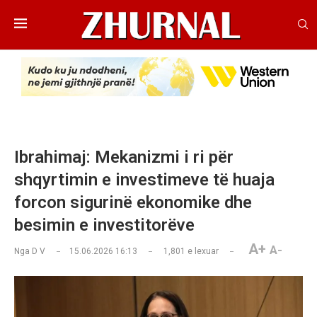
Ibrahimaj: Mekanizmi i ri për
shqyrtimin e investimeve të huaja
forcon sigurinë ekonomike dhe
besimin e investitorëve
A+
A-
Nga
D V
15.06.2026 16:13
1,801
e lexuar