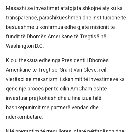
Mesazhi se investimet afatgjata shkojnë aty ku ka
transparencë, parashikueshmëri dhe institucione të
besueshme u konfirmua edhe gjatë misionit të
fundit të Dhomës Amerikane të Tregtisë në
Washington D.C.
Kjo u theksua edhe nga Presidenti i Dhomës
Amerikane të Tregtisë, Grant Van Cleve, i cili
vlerësoi se mekanizmi i skanimit të investimeve ka
qenë një proces për të cilin AmCham është
investuar prej kohësh dhe u finalizua falë
bashkëpunimit me partnerë vendas dhe
ndërkombëtarë.
Një prezantim të rregullores, çfarë përfaqëson dhe