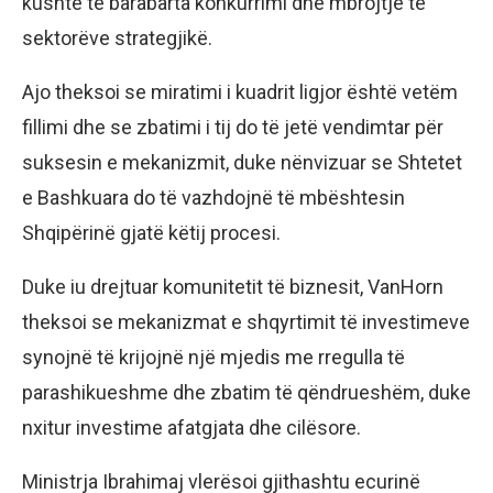
kushte të barabarta konkurrimi dhe mbrojtje të
sektorëve strategjikë.
Ajo theksoi se miratimi i kuadrit ligjor është vetëm
fillimi dhe se zbatimi i tij do të jetë vendimtar për
suksesin e mekanizmit, duke nënvizuar se Shtetet
e Bashkuara do të vazhdojnë të mbështesin
Shqipërinë gjatë këtij procesi.
Duke iu drejtuar komunitetit të biznesit, VanHorn
theksoi se mekanizmat e shqyrtimit të investimeve
synojnë të krijojnë një mjedis me rregulla të
parashikueshme dhe zbatim të qëndrueshëm, duke
nxitur investime afatgjata dhe cilësore.
Ministrja Ibrahimaj vlerësoi gjithashtu ecurinë