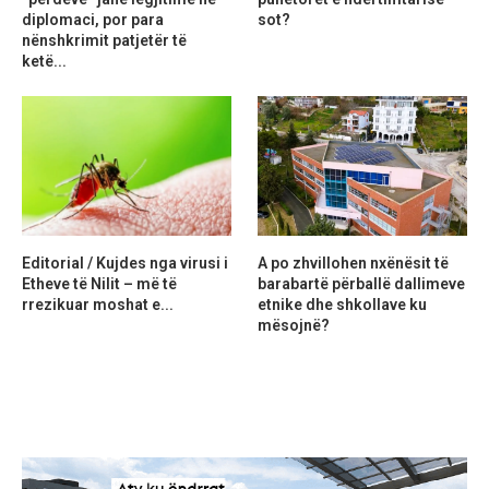
diplomaci, por para
sot?
nënshkrimit patjetër të
ketë...
Editorial / Kujdes nga virusi i
A po zhvillohen nxënësit të
Etheve të Nilit – më të
barabartë përballë dallimeve
rrezikuar moshat e...
etnike dhe shkollave ku
mësojnë?