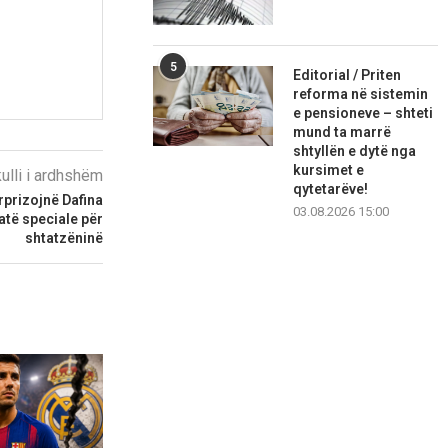
5
Editorial / Priten
reforma në sistemin
e pensioneve – shteti
mund ta marrë
shtyllën e dytë nga
kursimet e
kulli i ardhshëm
qytetarëve!
rprizojnë Dafina
03.08.2026 15:00
atë speciale për
shtatzëninë