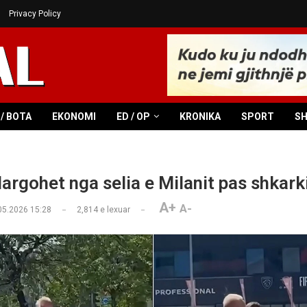
Privacy Policy
/ BOTA
EKONOMI
ED / OP
KRONIKA
SPORT
S
 largohet nga selia e Milanit pas shkark
A+
A-
05.2026 15:28
2,814
e lexuar