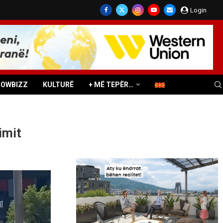
Login
HOWBIZZ
KULTURË
+ MË TEPËR…
imit