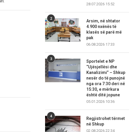
sh.
28.07.2026 15:52
2
Arsim, në shtator
4.900 nxënës të
klasës së parë më
pak
06.08.2026 17:33
3
Sportelet e NP
“Ujësjellësi dhe
Kanalizimi” – Shkup
nesër do të punojnë
nga ora 7:30 deri në
15:30, e mërkura
është ditë jopune
05.01.2026 10:36
4
Regjistrohet tërmet
në Shkup
02.08.2026 22:34