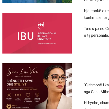
Një epokë e re 
konfirmuan larg
Tare u pa në C
e tij personale
“Gjithmonë i ka
nga Casa Milan,
Ndryshe, shuma