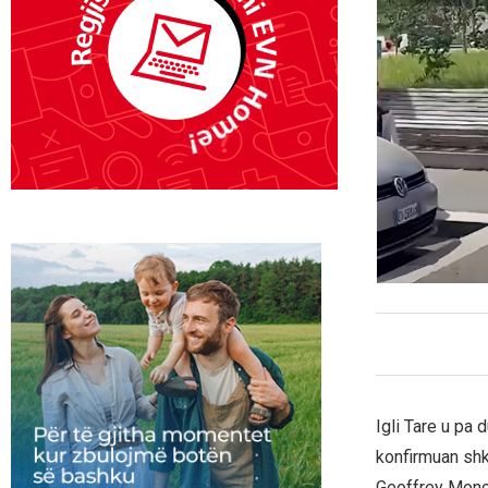
Igli Tare u pa
konfirmuan shka
Geoffrey Monc