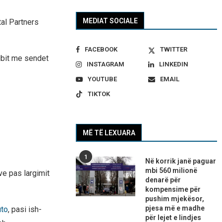
MEDIAT SOCIALE
tal Partners
FACEBOOK
TWITTER
ubit me sendet
INSTAGRAM
LINKEDIN
YOUTUBE
EMAIL
TIKTOK
MË TË LEXUARA
1
Në korrik janë paguar
mbi 560 milionë
ve pas largimit
denarë për
kompensime për
pushim mjekësor,
pjesa më e madhe
uto
, pasi ish-
për lejet e lindjes