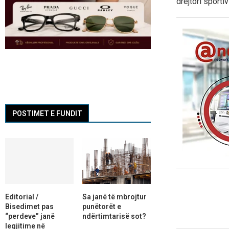
drejtori sporti
POSTIMET E FUNDIT
Editorial /
Sa janë të mbrojtur
Bisedimet pas
punëtorët e
“perdeve” janë
ndërtimtarisë sot?
legjitime në