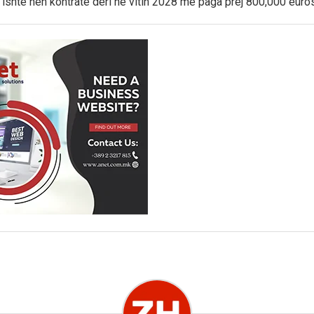
v ishte nën kontratë deri në vitin 2028 me paga prej 800,000 euro