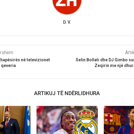
D. V.
parshëm
Arti
 hapësirës në televizionet
Selin Bollati dhe DJ Gimbo su
 qeveria
Zeqirin me një dhur
ARTIKUJ TË NDËRLIDHURA