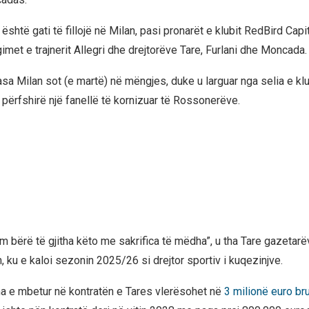
është gati të fillojë në Milan, pasi pronarët e klubit RedBird Capi
imet e trajnerit Allegri dhe drejtorëve Tare, Furlani dhe Moncada.
asa Milan sot (e martë) në mëngjes, duke u larguar nga selia e kl
, përfshirë një fanellë të kornizuar të Rossonerëve.
m bërë të gjitha këto me sakrifica të mëdha”, u tha Tare gazetarë
 ku e kaloi sezonin 2025/26 si drejtor sportiv i kuqezinjve.
 e mbetur në kontratën e Tares vlerësohet në
3 milionë euro br