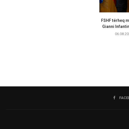
FSHF tërheq m
Gianni Infanti
06.08.20
FACE