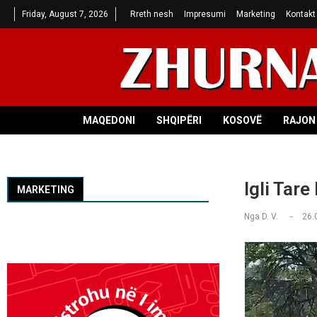
Friday, August 7, 2026
Rreth nesh
Impresumi
Marketing
Kontakt
MAQEDONI
SHQIPËRI
KOSOVË
RAJON 
Igli Tare
MARKETING
Nga
D. V.
26.