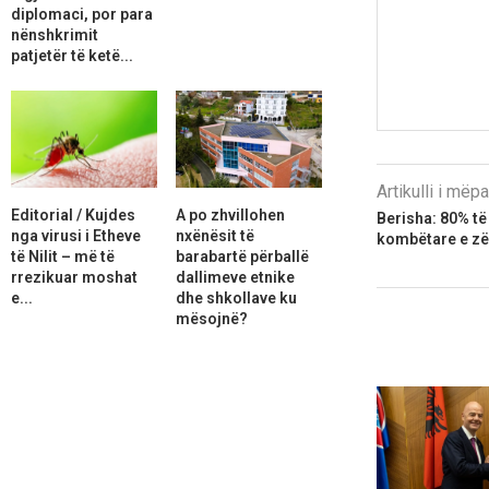
diplomaci, por para
nënshkrimit
patjetër të ketë...
Artikulli i më
Editorial / Kujdes
A po zhvillohen
Berisha: 80% të
nga virusi i Etheve
nxënësit të
kombëtare e zë
të Nilit – më të
barabartë përballë
rrezikuar moshat
dallimeve etnike
e...
dhe shkollave ku
mësojnë?