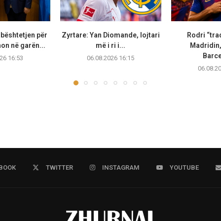
bështetjen për
Zyrtare: Yan Diomande, lojtari
Rodri “tra
non në garën...
më i ri i...
Madridin,
Barc
26 16:53
06.08.2026 16:15
06.08.2
BOOK
TWITTER
INSTAGRAM
YOUTUBE