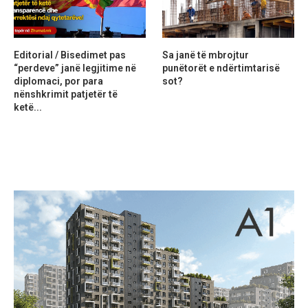
Editorial / Bisedimet pas
Sa janë të mbrojtur
“perdeve” janë legjitime në
punëtorët e ndërtimtarisë
diplomaci, por para
sot?
nënshkrimit patjetër të
ketë...