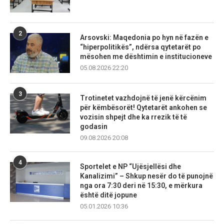
2
Arsovski: Maqedonia po hyn në fazën e
“hiperpolitikës”, ndërsa qytetarët po
mësohen me dështimin e institucioneve
05.08.2026 22:20
3
Trotinetet vazhdojnë të jenë kërcënim
për këmbësorët! Qytetarët ankohen se
vozisin shpejt dhe ka rrezik të të
godasin
09.08.2026 20:08
4
Sportelet e NP “Ujësjellësi dhe
Kanalizimi” – Shkup nesër do të punojnë
nga ora 7:30 deri në 15:30, e mërkura
është ditë jopune
05.01.2026 10:36