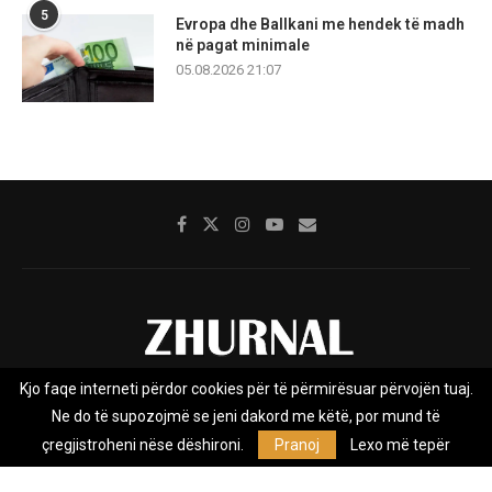
5
Evropa dhe Ballkani me hendek të madh
në pagat minimale
05.08.2026 21:07
Kjo faqe interneti përdor cookies për të përmirësuar përvojën tuaj.
Rreth nesh
Impresumi
Marketing
Kontakt
Ne do të supozojmë se jeni dakord me këtë, por mund të
Privacy Policy
çregjistroheni nëse dëshironi.
Pranoj
Lexo më tepër
Zhurnal.mk është Agjenci e Lajmeve e pavarur, e themeluar në vitin
2009, që e mbulon Maqedoninë, Kosovën, Shqipërinë edhe lajmet