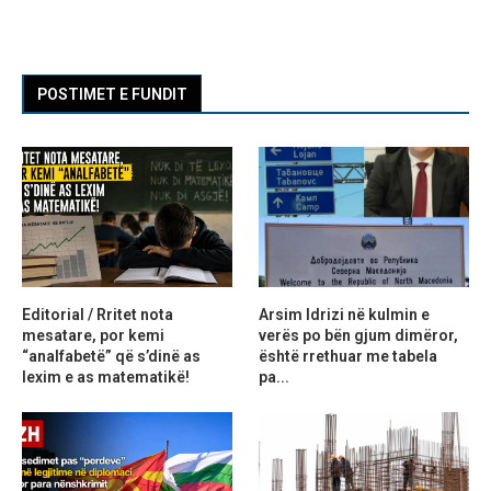
POSTIMET E FUNDIT
Editorial / Rritet nota
Arsim Idrizi në kulmin e
mesatare, por kemi
verës po bën gjum dimëror,
“analfabetë” që s’dinë as
është rrethuar me tabela
lexim e as matematikë!
pa...