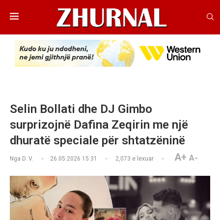
Selin Bollati dhe DJ Gimbo
surprizojnë Dafina Zeqirin me një
dhuratë speciale për shtatzëninë
A+
A-
Nga
D. V.
26.05.2026 15:31
2,073
e lexuar