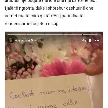
artistes një buqetë me lule dhe një kartolinë plot
fjalë të ngrohta, duke i shprehur dashurinë dhe
urimet më të mira gjatë kësaj periudhe të
rëndësishme në jetën e saj.