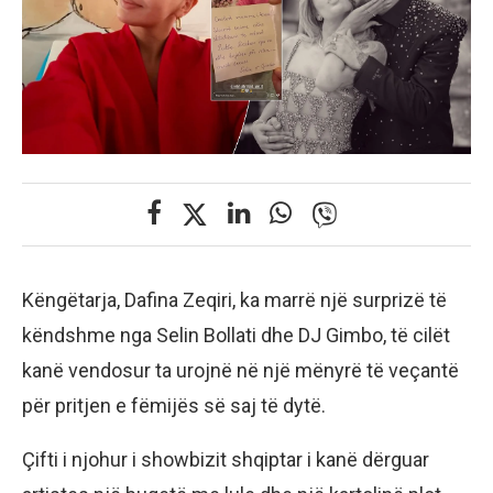
Këngëtarja, Dafina Zeqiri, ka marrë një surprizë të
këndshme nga Selin Bollati dhe DJ Gimbo, të cilët
kanë vendosur ta urojnë në një mënyrë të veçantë
për pritjen e fëmijës së saj të dytë.
Çifti i njohur i showbizit shqiptar i kanë dërguar