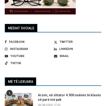
MEDIAT SOCIALE
FACEBOOK
TWITTER
INSTAGRAM
LINKEDIN
YOUTUBE
EMAIL
TIKTOK
MË TË LEXUARA
1
Arsim, në shtator 4.900 nxënës të klasës
së parë më pak
06.08.2026 17:33