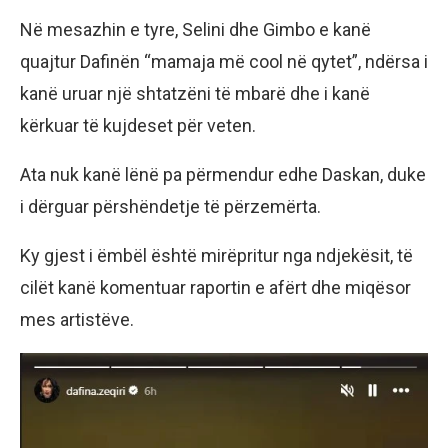
Në mesazhin e tyre, Selini dhe Gimbo e kanë
quajtur Dafinën “mamaja më cool në qytet”, ndërsa i
kanë uruar një shtatzëni të mbarë dhe i kanë
kërkuar të kujdeset për veten.
Ata nuk kanë lënë pa përmendur edhe Daskan, duke
i dërguar përshëndetje të përzemërta.
Ky gjest i ëmbël është mirëpritur nga ndjekësit, të
cilët kanë komentuar raportin e afërt dhe miqësor
mes artistëve.