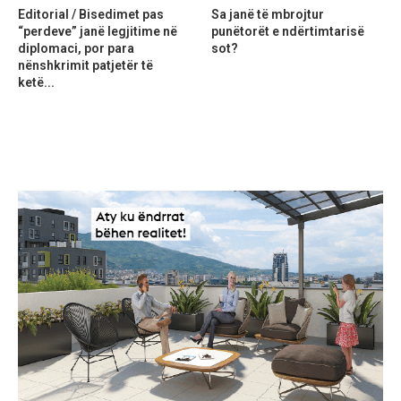
Editorial / Bisedimet pas
Sa janë të mbrojtur
“perdeve” janë legjitime në
punëtorët e ndërtimtarisë
diplomaci, por para
sot?
nënshkrimit patjetër të
ketë...