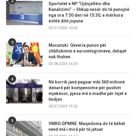
2
Sportelet e NP “Ujësjellësi dhe
Kanalizimi” – Shkup nesër do të punojnë
nga ora 7:30 deri në 15:30, e mërkura
është ditë jopune
05.01.2026 10:36
3
Mucunski: Qeveria punon për
zhbllokimin e eurointegrimeve, detajet
nuk thuhen
03.08.2026 16:35
4
Në korrik janë paguar mbi 560 milionë
denarë për kompensime për pushim
mjekësor, pjesa më e madhe për lejet e
lindjes
28.07.2026 15:52
5
VMRO‑DPMNE: Maqedonia do të bëhet
vend më i mirë për të jetuar