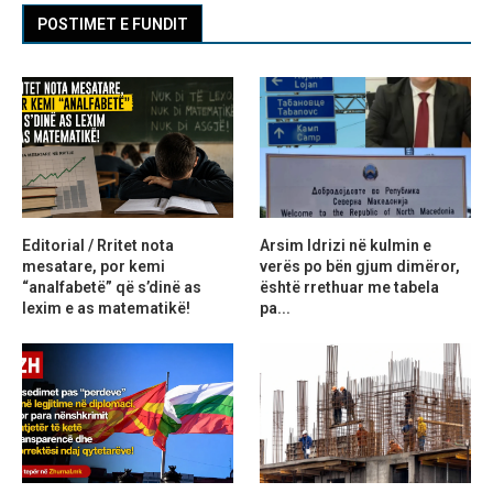
POSTIMET E FUNDIT
Editorial / Rritet nota
Arsim Idrizi në kulmin e
mesatare, por kemi
verës po bën gjum dimëror,
“analfabetë” që s’dinë as
është rrethuar me tabela
lexim e as matematikë!
pa...