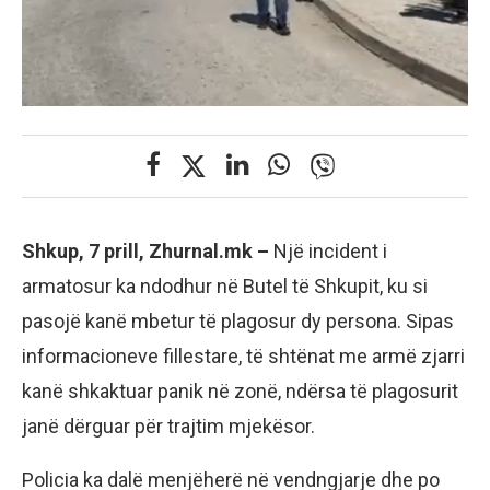
Shkup, 7 prill, Zhurnal.mk –
Një incident i
armatosur ka ndodhur në Butel të Shkupit, ku si
pasojë kanë mbetur të plagosur dy persona. Sipas
informacioneve fillestare, të shtënat me armë zjarri
kanë shkaktuar panik në zonë, ndërsa të plagosurit
janë dërguar për trajtim mjekësor.
Policia ka dalë menjëherë në vendngjarje dhe po