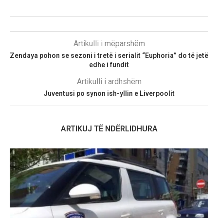
Artikulli i mëparshëm
Zendaya pohon se sezoni i tretë i serialit “Euphoria” do të jetë
edhe i fundit
Artikulli i ardhshëm
Juventusi po synon ish-yllin e Liverpoolit
ARTIKUJ TË NDËRLIDHURA