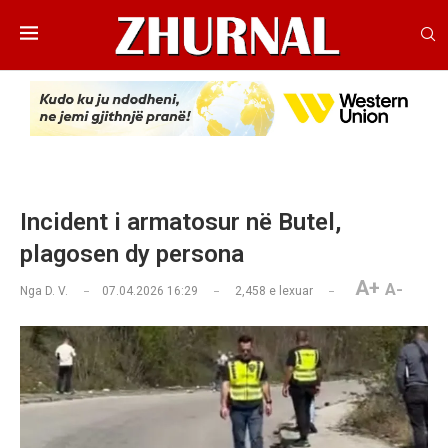
Incident i armatosur në Butel,
plagosen dy persona
A+
A-
Nga
D. V.
07.04.2026 16:29
2,458
e lexuar