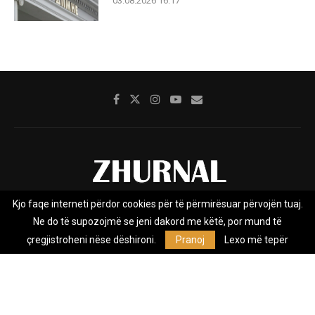
03.08.2026 16:17
Kjo faqe interneti përdor cookies për të përmirësuar përvojën tuaj.
Rreth nesh
Impresumi
Marketing
Kontakt
Ne do të supozojmë se jeni dakord me këtë, por mund të
Privacy Policy
çregjistroheni nëse dëshironi.
Pranoj
Lexo më tepër
Zhurnal.mk është Agjenci e Lajmeve e pavarur, e themeluar në vitin
2009, që e mbulon Maqedoninë, Kosovën, Shqipërinë edhe lajmet
nga bota.
@2026 - All Right Reserved. Designed and Developed by