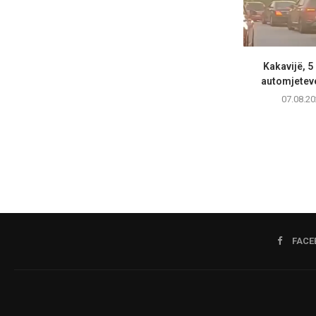
Kakavijë, 5
automjeteve
07.08.20
FACE