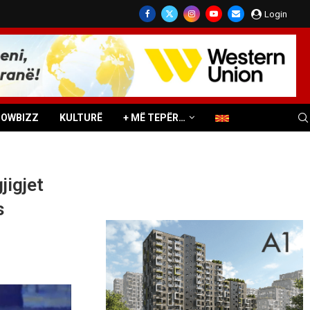
Login
HOWBIZZ
KULTURË
+ MË TEPËR…
jigjet
s