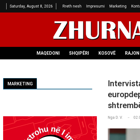
Saturday, August 8, 2026
Rreth nesh
Impresumi
Marketing
Kont
MAQEDONI
SHQIPËRI
KOSOVË
RAJON 
Intervist
MARKETING
europdep
shtrembë
Nga
D. V.
02.