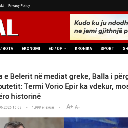
akt
Privacy Policy
/ BOTA
EKONOMI
ED / OP
KRONIKA
SPORT
S
a e Belerit në mediat greke, Balla i përg
utetit: Termi Vorio Epir ka vdekur, mo
ro historinë
A+
A-
06.2026 16:03
1,998
e lexuar