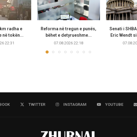
 km radha e
Reforma në tregun e punës,
Senati i SHB
 në tokën...
bëhet e detyrueshme...
Eric Wendt s
26 22:31
07.08.2026 22:18
07.08.2
BOOK
TWITTER
INSTAGRAM
YOUTUBE