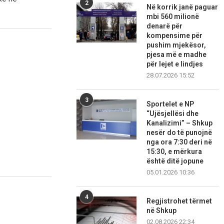
2
Në korrik janë paguar
mbi 560 milionë
denarë për
kompensime për
pushim mjekësor,
pjesa më e madhe
për lejet e lindjes
28.07.2026 15:52
3
Sportelet e NP
“Ujësjellësi dhe
Kanalizimi” – Shkup
nesër do të punojnë
nga ora 7:30 deri në
15:30, e mërkura
është ditë jopune
05.01.2026 10:36
4
Regjistrohet tërmet
në Shkup
02.08.2026 22:34