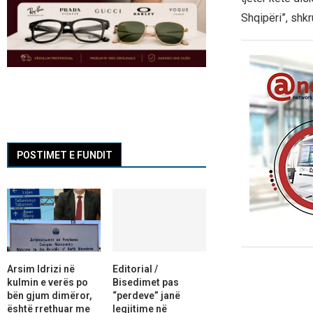
Shqipëri”, shkr
POSTIMET E FUNDIT
Arsim Idrizi në
Editorial /
kulmin e verës po
Bisedimet pas
bën gjum dimëror,
“perdeve” janë
është rrethuar me
legjitime në