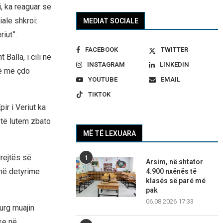
i, ka reaguar së
iale shkroi:
MEDIAT SOCIALE
iut”.
FACEBOOK
TWITTER
 Balla, i cili në
INSTAGRAM
LINKEDIN
kë me çdo
YOUTUBE
EMAIL
TIKTOK
ir i Veriut ka
 të lutem zbato
MË TË LEXUARA
drejtës së
1
Arsim, në shtator
anë detyrime
4.900 nxënës të
klasës së parë më
pak
06.08.2026 17:33
urg muajin
ke në