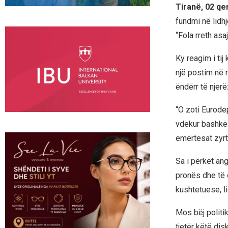
Tiranë, 02 qe
fundmi në lidhj
“Fola rreth asa
Ky reagim i tij 
një postim në r
ëndërr të njerë
“O zoti Eurodep
vdekur bashkë 
emërtesat zyrt
Sa i përket ang
pronës dhe të 
kushtetuese, l
Mos bëj politi
tjetër këtë di