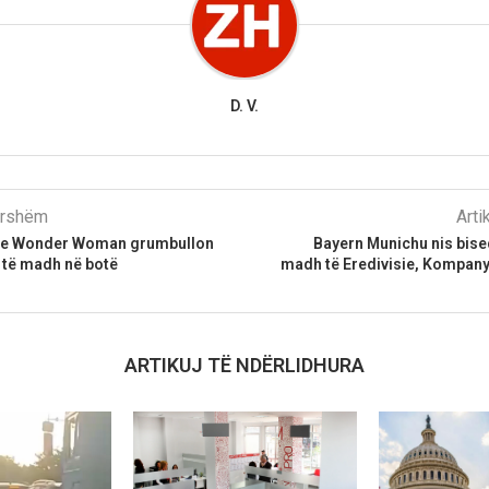
D. V.
parshëm
Arti
e e Wonder Woman grumbullon
Bayern Munichu nis bised
 të madh në botë
madh të Eredivisie, Kompany
ARTIKUJ TË NDËRLIDHURA