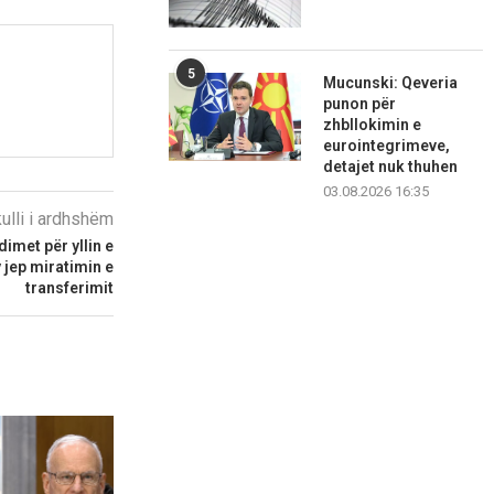
5
Mucunski: Qeveria
punon për
zhbllokimin e
eurointegrimeve,
detajet nuk thuhen
03.08.2026 16:35
kulli i ardhshëm
imet për yllin e
 jep miratimin e
transferimit