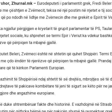
rshor, Zhurnal.mk –
Eurodeputeti i parlamentit grek, Fredi Beler
e me çështjen e Zvërnecit, teksa në një postim në rrjetet e tij soc
j që po ndodh në lidhje me Zvërnecin dhe me grekët e Epirit të Ver
ka ngjallur përgjigjen e kryetarit të grupit parlamentar të PS, Taulant
rjetet sociale, ku shprehet se termi Epir i Veriut ka vdekur bash
zve që përpiqen ta mbajnë gjallë.
utet Beleri, Zvërneci është në shtetin që quhet Shqipëri. Termi Ep
me çdo ëndërr të njerëzve që përpiqen ta mbajnë gjallë. Prandaj
are që të kërkon Parlamenti Europian.
azhimit të Shqipërisë ndaj shtetit të së drejtës, mbrojtjes së të 
drejtave të pakicave kombëtare të jeni të sigurt se këto për ne j
igjore dhe angazhime europiane.
kë duke shtrembëruar fakte dhe historinë. E vazhdojmë në Strasb
skutim për gjithçka bëjmë ne për pakicën shumë të respektuar gre