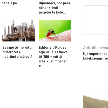
tabela pa...
diplomaci, por para
nënshkrimit
patjetër të ketë...
Sa janë të mbrojtur
Editorial / Kujdes
Artikulli i më
punëtorët e
nga virusi i Etheve
Një superfans
ndërtimtarisë sot?
të Nilit – më të
koleksionin më
rrezikuar moshat
e...