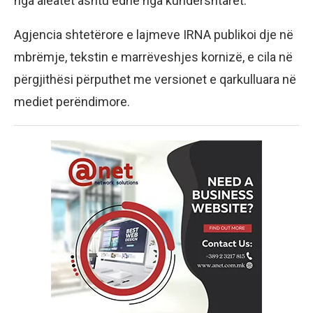
nga aleatët ashtu edhe nga kundërshtarët.
Agjencia shtetërore e lajmeve IRNA publikoi dje në
mbrëmje, tekstin e marrëveshjes kornizë, e cila në
përgjithësi përputhet me versionet e qarkulluara në
mediet perëndimore.