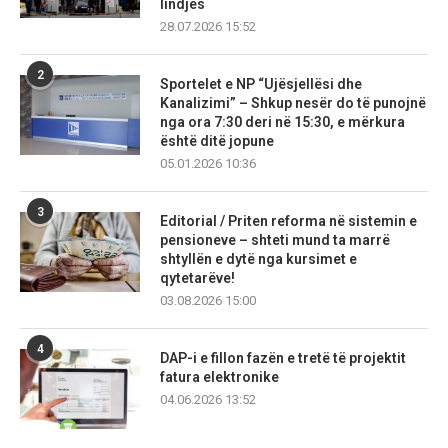
lindjes
28.07.2026 15:52
2
Sportelet e NP “Ujësjellësi dhe
Kanalizimi” – Shkup nesër do të punojnë
nga ora 7:30 deri në 15:30, e mërkura
është ditë jopune
05.01.2026 10:36
3
Editorial / Priten reforma në sistemin e
pensioneve – shteti mund ta marrë
shtyllën e dytë nga kursimet e
qytetarëve!
03.08.2026 15:00
4
DAP-i e fillon fazën e tretë të projektit
fatura elektronike
04.06.2026 13:52