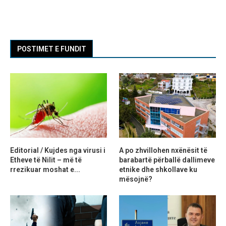
POSTIMET E FUNDIT
Editorial / Kujdes nga virusi i
A po zhvillohen nxënësit të
Etheve të Nilit – më të
barabartë përballë dallimeve
rrezikuar moshat e...
etnike dhe shkollave ku
mësojnë?