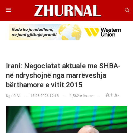
Irani: Negociatat aktuale me SHBA-
në ndryshojnë nga marrëveshja
bërthamore e vitit 2015
A+
A-
Nga
D. V.
18.06.2026 12:18
1,562
e lexuar