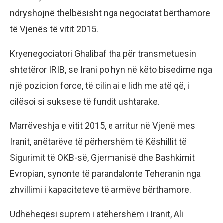
ndryshojnë thelbësisht nga negociatat bërthamore
të Vjenës të vitit 2015.
Kryenegociatori Ghalibaf tha për transmetuesin
shtetëror IRIB, se Irani po hyn në këto bisedime nga
një pozicion force, të cilin ai e lidh me atë që, i
cilësoi si suksese të fundit ushtarake.
Marrëveshja e vitit 2015, e arritur në Vjenë mes
Iranit, anëtarëve të përhershëm të Këshillit të
Sigurimit të OKB-së, Gjermanisë dhe Bashkimit
Evropian, synonte të parandalonte Teheranin nga
zhvillimi i kapaciteteve të armëve bërthamore.
Udhëheqësi suprem i atëhershëm i Iranit, Ali