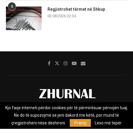
5
Regjistrohet tërmet në Shkup
02.08.2026 22:34
Kjo faqe interneti përdor cookies për të përmirësuar përvojën tuaj.
Rreth nesh
Impresumi
Marketing
Kontakt
Ne do të supozojmë se jeni dakord me këtë, por mund të
Privacy Policy
çregjistroheni nëse dëshironi.
Pranoj
Lexo më tepër
Zhurnal.mk është Agjenci e Lajmeve e pavarur, e themeluar në vitin