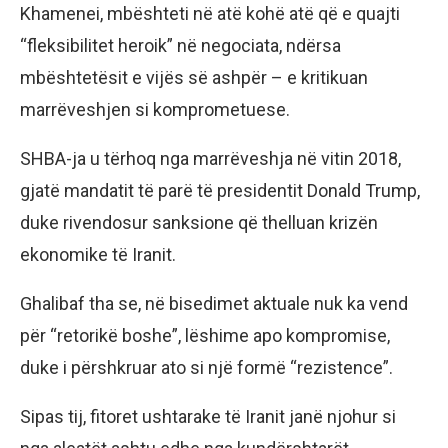
Khamenei, mbështeti në atë kohë atë që e quajti
“fleksibilitet heroik” në negociata, ndërsa
mbështetësit e vijës së ashpër – e kritikuan
marrëveshjen si komprometuese.
SHBA-ja u tërhoq nga marrëveshja në vitin 2018,
gjatë mandatit të parë të presidentit Donald Trump,
duke rivendosur sanksione që thelluan krizën
ekonomike të Iranit.
Ghalibaf tha se, në bisedimet aktuale nuk ka vend
për “retorikë boshe”, lëshime apo kompromise,
duke i përshkruar ato si një formë “rezistence”.
Sipas tij, fitoret ushtarake të Iranit janë njohur si