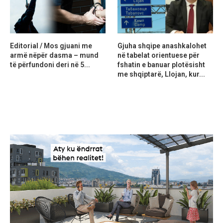
Editorial / Mos gjuani me
Gjuha shqipe anashkalohet
armë nëpër dasma – mund
në tabelat orientuese për
të përfundoni deri në 5...
fshatin e banuar plotësisht
me shqiptarë, Llojan, kur...