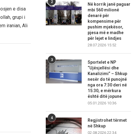
2
Në korrik janë paguar
gosjen e disa
mbi 560 milionë
denarë për
lah, grupi i
kompensime për
m iranian, Ali
pushim mjekësor,
pjesa më e madhe
për lejet e lindjes
28.07.2026 15:52
3
Sportelet e NP
“Ujësjellësi dhe
Kanalizimi” – Shkup
nesër do të punojnë
nga ora 7:30 deri në
15:30, e mërkura
është ditë jopune
05.01.2026 10:36
4
Regjistrohet tërmet
në Shkup
02.08.2026 22:34