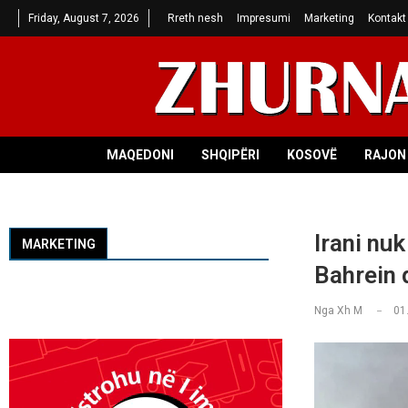
Friday, August 7, 2026
Rreth nesh
Impresumi
Marketing
Kontakt
MAQEDONI
SHQIPËRI
KOSOVË
RAJON 
Irani nu
MARKETING
Bahrein 
Nga
Xh M
01