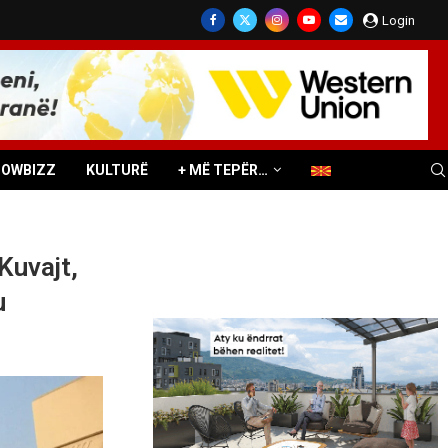
Login
HOWBIZZ
KULTURË
+ MË TEPËR…
Kuvajt,
u