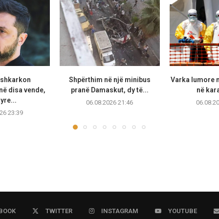
 shkarkon
Shpërthim në një minibus
Varka lumore 
ë disa vende,
pranë Damaskut, dy të...
në kara
yre...
06.08.2026 21:46
06.08.2
26 23:39
BOOK
TWITTER
INSTAGRAM
YOUTUBE