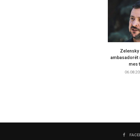
Zelensky
ambasadorët n
mes t
06.08.20
FACE