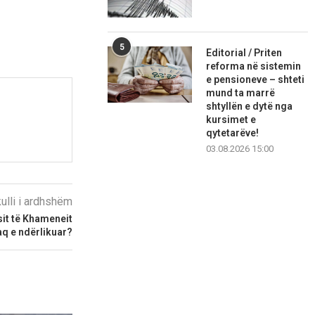
5
Editorial / Priten
reforma në sistemin
e pensioneve – shteti
mund ta marrë
shtyllën e dytë nga
kursimet e
qytetarëve!
03.08.2026 15:00
kulli i ardhshëm
it të Khameneit
aq e ndërlikuar?