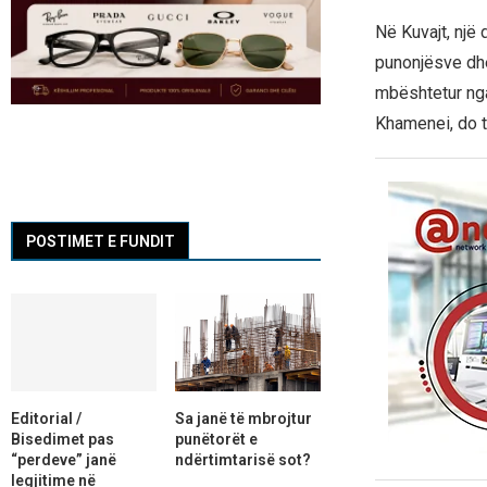
Në Kuvajt, një 
punonjësve dhe
mbështetur nga 
Khamenei, do të
POSTIMET E FUNDIT
Editorial /
Sa janë të mbrojtur
Bisedimet pas
punëtorët e
“perdeve” janë
ndërtimtarisë sot?
legjitime në