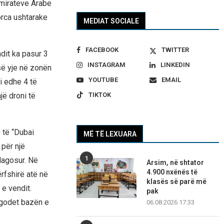
Emirateve Arabe
orca ushtarake
MEDIAT SOCIALE
FACEBOOK
TWITTER
dit ka pasur 3
INSTAGRAM
LINKEDIN
së yje në zonën
YOUTUBE
EMAIL
i edhe 4 të
TIKTOK
jë droni të
 të “Dubai
MË TË LEXUARA
 për një
1
plagosur. Në
Arsim, në shtator
4.900 nxënës të
rfshirë atë në
klasës së parë më
e vendit.
pak
ë godet bazën e
06.08.2026 17:33