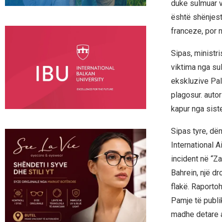
duke sulmuar v
është shënjest
franceze, por n
Sipas, ministr
viktima nga sul
ekskluzive Pal
plagosur. autor
kapur nga sist
Sipas tyre, dëm
International A
incident në “Za
Bahrein, një d
flakë. Raporto
Pamje të publi
madhe detare a