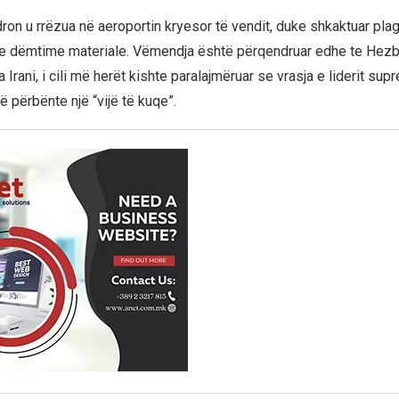
dron u rrëzua në aeroportin kryesor të vendit, duke shkaktuar pla
 dëmtime materiale. Vëmendja është përqendruar edhe te Hezbol
Irani, i cili më herët kishte paralajmëruar se vrasja e liderit supre
 përbënte një “vijë të kuqe”.