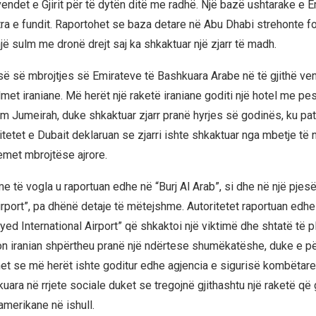
endet e Gjirit për të dytën ditë me radhë. Një bazë ushtarake e 
ra e fundit. Raportohet se baza detare në Abu Dhabi strehonte f
jë sulm me dronë drejt saj ka shkaktuar një zjarr të madh.
isë së mbrojtjes së Emirateve të Bashkuara Arabe në të gjithë ven
met iraniane. Më herët një raketë iraniane goditi një hotel me pe
m Jumeirah, duke shkaktuar zjarr pranë hyrjes së godinës, ku pat
itetet e Dubait deklaruan se zjarri ishte shkaktuar nga mbetje të n
emet mbrojtëse ajrore.
e të vogla u raportuan edhe në “Burj Al Arab”, si dhe në një pjesë
irport”, pa dhënë detaje të mëtejshme. Autoritetet raportuan edhe
yed International Airport” që shkaktoi një viktimë dhe shtatë të 
ron iranian shpërtheu pranë një ndërtese shumëkatëshe, duke e pë
het se më herët ishte goditur edhe agjencia e sigurisë kombëtare 
kuara në rrjete sociale duket se tregojnë gjithashtu një raketë q
merikane në ishull.