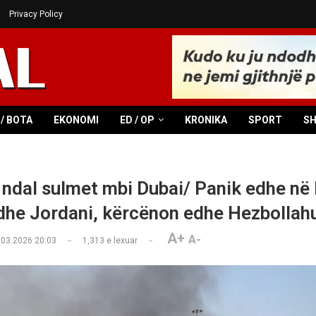
Privacy Policy
/ BOTA
EKONOMI
ED / OP
KRONIKA
SPORT
S
k ndal sulmet mbi Dubai/ Panik edhe në 
dhe Jordani, kërcënon edhe Hezbollah
A+
A-
.03.2026 20:03
1,313
e lexuar