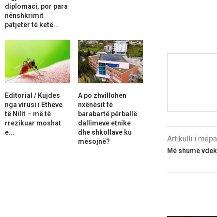
diplomaci, por para
nënshkrimit
patjetër të ketë...
Editorial / Kujdes
A po zhvillohen
nga virusi i Etheve
nxënësit të
të Nilit – më të
barabartë përballë
rrezikuar moshat
dallimeve etnike
e...
dhe shkollave ku
Artikulli i më
mësojnë?
Më shumë vdekj