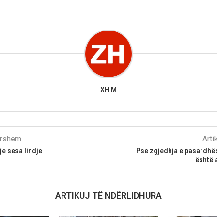
XH M
parshëm
Arti
e sesa lindje
Pse zgjedhja e pasardhës
është 
ARTIKUJ TË NDËRLIDHURA