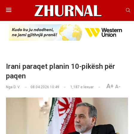
Irani paraqet planin 10-pikësh për
paqen
A+
A-
Nga
D. V.
08.04.2026 10:49
1,187
e lexuar