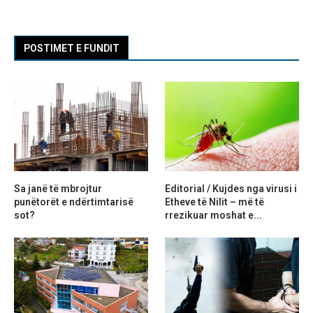
POSTIMET E FUNDIT
Sa janë të mbrojtur
Editorial / Kujdes nga virusi i
punëtorët e ndërtimtarisë
Etheve të Nilit – më të
sot?
rrezikuar moshat e...