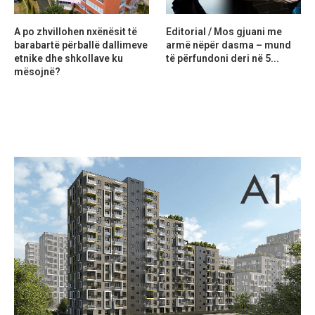
A po zhvillohen nxënësit të
Editorial / Mos gjuani me
barabartë përballë dallimeve
armë nëpër dasma – mund
etnike dhe shkollave ku
të përfundoni deri në 5...
mësojnë?