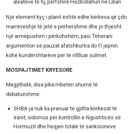
aleatëve të tij, përfshirë Hezbollahun në Liban
Një element kyç i planit është edhe kërkesa që çdo
marrëveshje të jetë e përhershme dhe jo thjesht
një armëpushim i përkohshëm, pasi Teherani
argumenton se pauzat afatshkurtra do t’i jepnin
kohë kundërshtarëve për të rifilluar sulmet.
MOSPAJTIMET KRYESORE
Megjithatë, disa pika mbeten shumë të
debatueshme:
SHBA-ja nuk ka pranuar të gjitha kërkesat të
Iranit, sidomos për kontrollin e Ngushticës së
Hormuzit dhe heqjen totale të sanksioneve