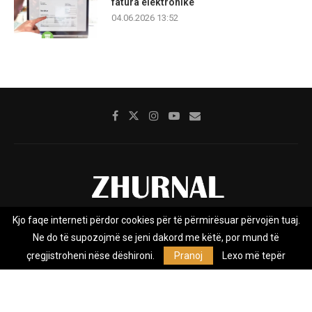
fatura elektronike
04.06.2026 13:52
Kjo faqe interneti përdor cookies për të përmirësuar përvojën tuaj.
Rreth nesh
Impresumi
Marketing
Kontakt
Ne do të supozojmë se jeni dakord me këtë, por mund të
Privacy Policy
çregjistroheni nëse dëshironi.
Pranoj
Lexo më tepër
Zhurnal.mk është Agjenci e Lajmeve e pavarur, e themeluar në vitin
2009, që e mbulon Maqedoninë, Kosovën, Shqipërinë edhe lajmet
nga bota.