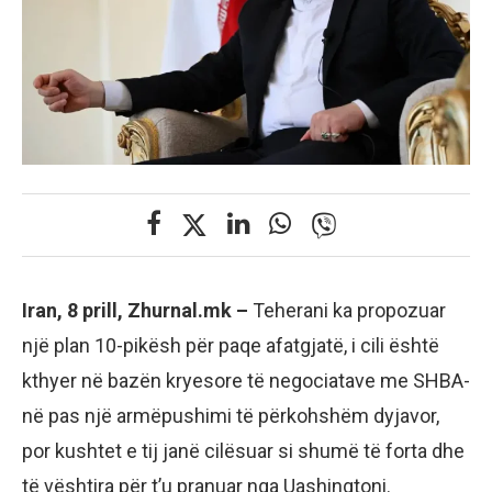
Iran, 8 prill, Zhurnal.mk –
Teherani ka propozuar
një plan 10-pikësh për paqe afatgjatë, i cili është
kthyer në bazën kryesore të negociatave me SHBA-
në pas një armëpushimi të përkohshëm dyjavor,
por kushtet e tij janë cilësuar si shumë të forta dhe
të vështira për t’u pranuar nga Uashingtoni.