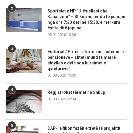
2
Sportelet e NP “Ujësjellësi dhe
Kanalizimi” – Shkup nesër do të punojnë
nga ora 7:30 deri në 15:30, e mërkura
është ditë jopune
05.01.2026 10:36
3
Editorial / Priten reforma në sistemin e
pensioneve – shteti mund ta marrë
shtyllën e dytë nga kursimet e
qytetarëve!
03.08.2026 15:00
4
Regjistrohet tërmet në Shkup
02.08.2026 22:34
5
DAP-i e fillon fazën e tretë të projektit