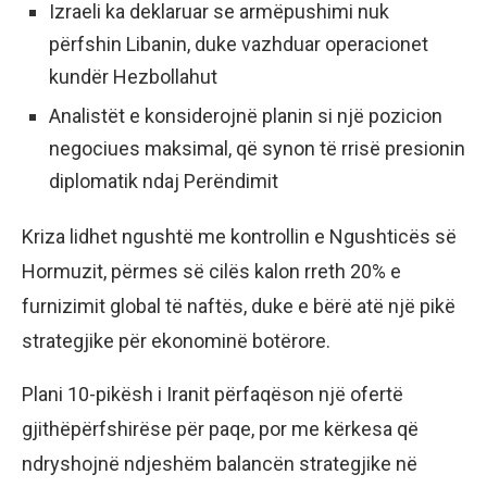
Izraeli ka deklaruar se armëpushimi nuk
përfshin Libanin, duke vazhduar operacionet
kundër Hezbollahut
Analistët e konsiderojnë planin si një pozicion
negociues maksimal, që synon të rrisë presionin
diplomatik ndaj Perëndimit
Kriza lidhet ngushtë me kontrollin e Ngushticës së
Hormuzit, përmes së cilës kalon rreth 20% e
furnizimit global të naftës, duke e bërë atë një pikë
strategjike për ekonominë botërore.
Plani 10-pikësh i Iranit përfaqëson një ofertë
gjithëpërfshirëse për paqe, por me kërkesa që
ndryshojnë ndjeshëm balancën strategjike në