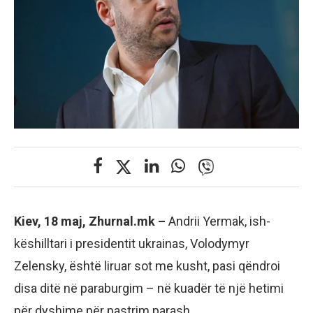
Kiev, 18 maj, Zhurnal.mk –
Andrii Yermak, ish-
këshilltari i presidentit ukrainas, Volodymyr
Zelensky, është liruar sot me kusht, pasi qëndroi
disa ditë në paraburgim – në kuadër të një hetimi
për dyshime për pastrim parash.