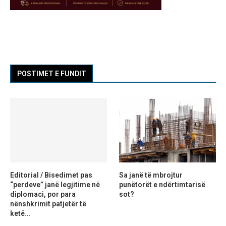
POSTIMET E FUNDIT
Editorial / Bisedimet pas
Sa janë të mbrojtur
“perdeve” janë legjitime në
punëtorët e ndërtimtarisë
diplomaci, por para
sot?
nënshkrimit patjetër të
ketë...