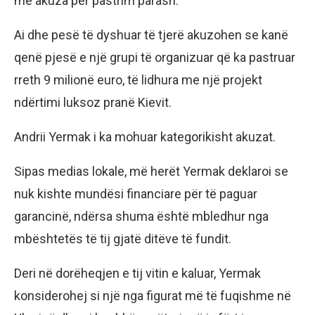
me akuza për pastrim parash.
Ai dhe pesë të dyshuar të tjerë akuzohen se kanë
qenë pjesë e një grupi të organizuar që ka pastruar
rreth 9 milionë euro, të lidhura me një projekt
ndërtimi luksoz pranë Kievit.
Andrii Yermak i ka mohuar kategorikisht akuzat.
Sipas medias lokale, më herët Yermak deklaroi se
nuk kishte mundësi financiare për të paguar
garancinë, ndërsa shuma është mbledhur nga
mbështetës të tij gjatë ditëve të fundit.
Deri në dorëheqjen e tij vitin e kaluar, Yermak
konsiderohej si një nga figurat më të fuqishme në