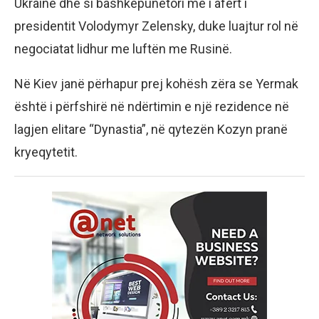
Ukrainë dhe si bashkëpunëtori më i afërt i
presidentit Volodymyr Zelensky, duke luajtur rol në
negociatat lidhur me luftën me Rusinë.
Në Kiev janë përhapur prej kohësh zëra se Yermak
është i përfshirë në ndërtimin e një rezidence në
lagjen elitare “Dynastia”, në qytezën Kozyn pranë
kryeqytetit.