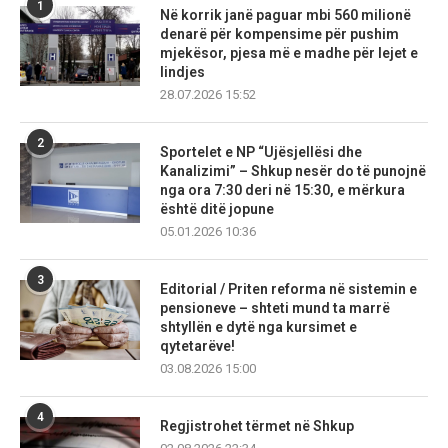
1
Në korrik janë paguar mbi 560 milionë
denarë për kompensime për pushim
mjekësor, pjesa më e madhe për lejet e
lindjes
28.07.2026 15:52
2
Sportelet e NP “Ujësjellësi dhe
Kanalizimi” – Shkup nesër do të punojnë
nga ora 7:30 deri në 15:30, e mërkura
është ditë jopune
05.01.2026 10:36
3
Editorial / Priten reforma në sistemin e
pensioneve – shteti mund ta marrë
shtyllën e dytë nga kursimet e
qytetarëve!
03.08.2026 15:00
4
Regjistrohet tërmet në Shkup