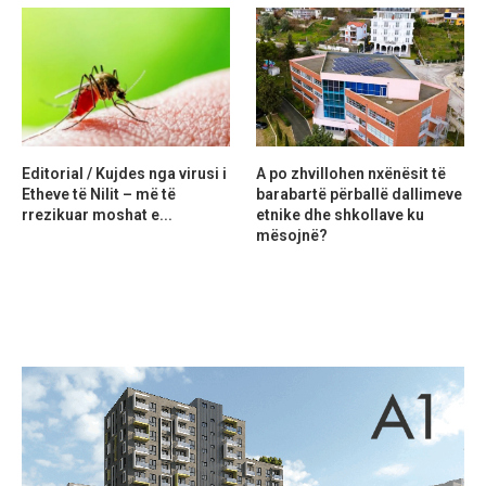
Editorial / Kujdes nga virusi i
A po zhvillohen nxënësit të
Etheve të Nilit – më të
barabartë përballë dallimeve
rrezikuar moshat e...
etnike dhe shkollave ku
mësojnë?