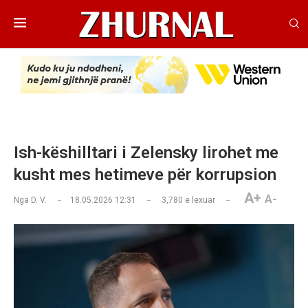
Ish-këshilltari i Zelensky lirohet me
kusht mes hetimeve për korrupsion
A+
A-
Nga
D. V.
18.05.2026 12:31
3,780
e lexuar