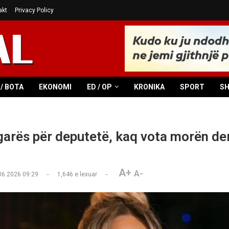
akt
Privacy Policy
/ BOTA
EKONOMI
ED / OP
KRONIKA
SPORT
S
 garës për deputetë, kaq vota morën der
A+
A-
06.2026 09:29
1,646
e lexuar