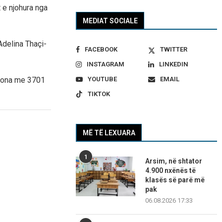
 e njohura nga
MEDIAT SOCIALE
Adelina Thaçi-
FACEBOOK
TWITTER
INSTAGRAM
LINKEDIN
YOUTUBE
EMAIL
Edona me 3701
TIKTOK
MË TË LEXUARA
1
Arsim, në shtator
4.900 nxënës të
klasës së parë më
pak
06.08.2026 17:33