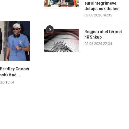
eurointegrimeve,
detajet nuk thuhen
03.08.2026 16:35
5
Regjistrohet tërmet
në Shkup
02.08.2026 22:34
 Bradley Cooper
Olivia Rodrigo shkëlqen me
Hailey Biebe
ashkë në...
stil elegant gjatë një...
West Hollywoo
026 15:54
07.08.2026 15:53
07.08.2