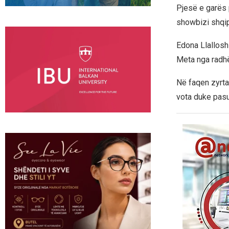
Pjesë e garës p
showbizi shqip
Edona Llallosh
Meta nga radhë
Në faqen zyrta
vota duke pas