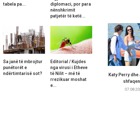
tabela pa...
diplomaci, por para
nënshkrimit
patjetër të ketë...
Sa janë të mbrojtur
Editorial / Kujdes
punëtorët e
nga virusi i Etheve
ndërtimtarisë sot?
të Nilit – më të
Katy Perry dhe
rrezikuar moshat
shfaqen 
e...
07.08.20