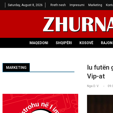
Saturday, August 8, 2026
Rreth nesh
Impresumi
Marketing
Kont
MAQEDONI
SHQIPËRI
KOSOVË
RAJON 
Iu futën
MARKETING
Vip-at
Nga
D. V.
09.