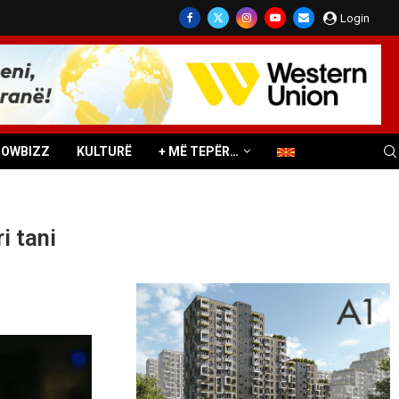
Login
HOWBIZZ
KULTURË
+ MË TEPËR…
i tani