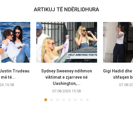
ARTIKUJ TË NDËRLIDHURA
 Justin Trudeau
Sydney Sweeney ndihmon
Gigi Hadid dhe
më të...
viktimat e zjarreve në
shfaqen b
Uashington,...
26 15:58
07.08.2
07.08.2026 15:58