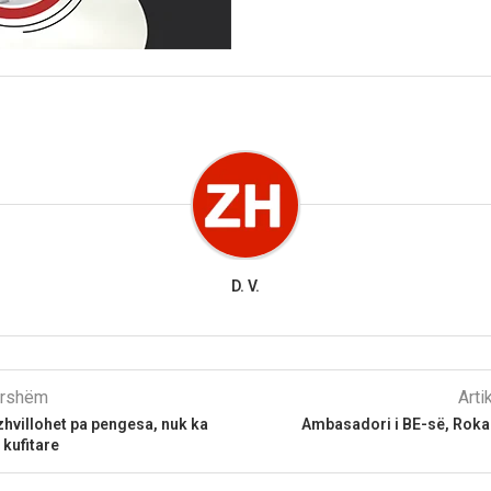
D. V.
parshëm
Arti
hvillohet pa pengesa, nuk ka
Ambasadori i BE-së, Roka
 kufitare