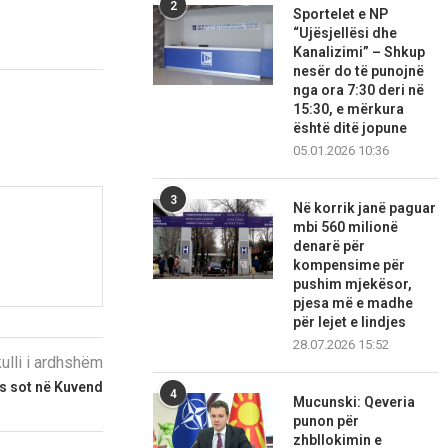
2
Sportelet e NP
“Ujësjellësi dhe
Kanalizimi” – Shkup
nesër do të punojnë
nga ora 7:30 deri në
15:30, e mërkura
është ditë jopune
05.01.2026 10:36
3
Në korrik janë paguar
mbi 560 milionë
denarë për
kompensime për
pushim mjekësor,
pjesa më e madhe
për lejet e lindjes
28.07.2026 15:52
kulli i ardhshëm
s sot në Kuvend
4
Mucunski: Qeveria
punon për
zhbllokimin e