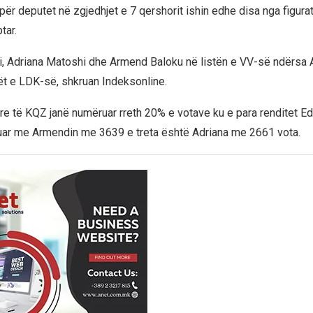
ër deputet në zgjedhjet e 7 qershorit ishin edhe disa nga figurat
tar.
i, Adriana Matoshi dhe Armend Baloku në listën e VV-së ndërsa 
t e LDK-së, shkruan Indeksonline.
re të KQZ janë numëruar rreth 20% e votave ku e para renditet 
uar me Armendin me 3639 e treta është Adriana me 2661 vota.