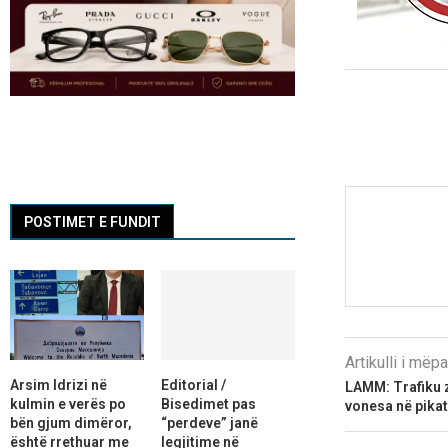
POSTIMET E FUNDIT
Artikulli i më
Arsim Idrizi në
Editorial /
LAMM: Trafiku z
kulmin e verës po
Bisedimet pas
vonesa në pikat
bën gjum dimëror,
“perdeve” janë
është rrethuar me
legjitime në