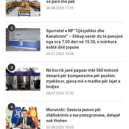
së parë më pak
06.08.2026 17:33
2
Sportelet e NP “Ujësjellësi dhe
Kanalizimi” – Shkup nesër do të punojnë
nga ora 7:30 deri në 15:30, e mërkura
është ditë jopune
05.01.2026 10:36
3
Në korrik janë paguar mbi 560 milionë
denarë për kompensime për pushim
mjekësor, pjesa më e madhe për lejet e
lindjes
28.07.2026 15:52
4
Mucunski: Qeveria punon për
zhbllokimin e eurointegrimeve, detajet
nuk thuhen
03.08.2026 16:35