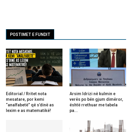
POSTIMET E FUNDIT
Editorial / Rritet nota
Arsim Idrizi në kulmin e
mesatare, por kemi
verës po bën gjum dimëror,
“analfabetë” që s’dinë as
është rrethuar me tabela
lexim e as matematikë!
pa...