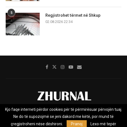
5
Regjistrohet tërmet në Shkup
02.08.2026 22:34
Kjo faqe interneti përdor cookies për të përmirësuar përvojën tuaj.
Rreth nesh
Impresumi
Marketing
Kontakt
Ne do të supozojmë se jeni dakord me këtë, por mund të
Privacy Policy
çregjistroheni nëse dëshironi.
Pranoj
Lexo më tepër