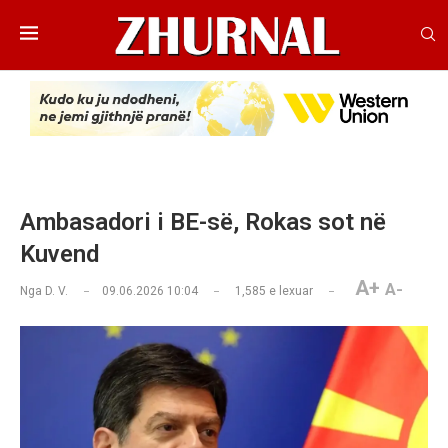
Ambasadori i BE-së, Rokas sot në
Kuvend
A+
A-
Nga
D. V.
09.06.2026 10:04
1,585
e lexuar