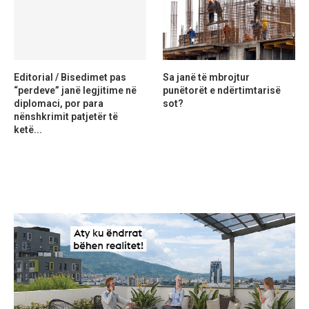
Editorial / Bisedimet pas
Sa janë të mbrojtur
“perdeve” janë legjitime në
punëtorët e ndërtimtarisë
diplomaci, por para
sot?
nënshkrimit patjetër të
ketë...