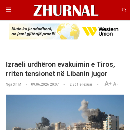
Izraeli urdhëron evakuimin e Tiros,
rriten tensionet në Libanin jugor
A+
A-
Nga
Xh M
09.06.2026 20:07
2,861
e lexuar