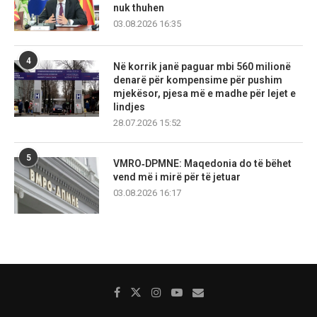
nuk thuhen
03.08.2026 16:35
4
Në korrik janë paguar mbi 560 milionë
denarë për kompensime për pushim
mjekësor, pjesa më e madhe për lejet e
lindjes
28.07.2026 15:52
5
VMRO‑DPMNE: Maqedonia do të bëhet
vend më i mirë për të jetuar
03.08.2026 16:17