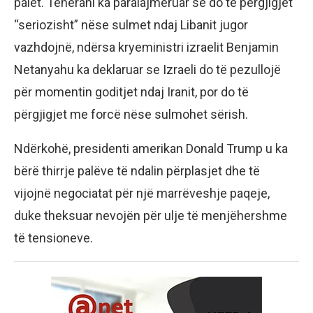
palët. Teherani ka paralajmëruar se do të përgjigjet
“seriozisht” nëse sulmet ndaj Libanit jugor
vazhdojnë, ndërsa kryeministri izraelit Benjamin
Netanyahu ka deklaruar se Izraeli do të pezullojë
për momentin goditjet ndaj Iranit, por do të
përgjigjet me forcë nëse sulmohet sërish.
Ndërkohë, presidenti amerikan Donald Trump u ka
bërë thirrje palëve të ndalin përplasjet dhe të
vijojnë negociatat për një marrëveshje paqeje,
duke theksuar nevojën për ulje të menjëhershme
të tensioneve.