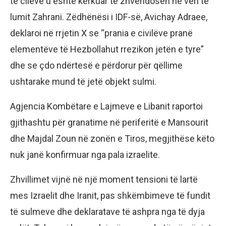
të cilëve u është kërkuar të zhvendosen në veri të
lumit Zahrani. Zëdhënësi i IDF-së, Avichay Adraee,
deklaroi në rrjetin X se “prania e civilëve pranë
elementëve të Hezbollahut rrezikon jetën e tyre”
dhe se çdo ndërtesë e përdorur për qëllime
ushtarake mund të jetë objekt sulmi.
Agjencia Kombëtare e Lajmeve e Libanit raportoi
gjithashtu për granatime në periferitë e Mansourit
dhe Majdal Zoun në zonën e Tiros, megjithëse këto
nuk janë konfirmuar nga pala izraelite.
Zhvillimet vijnë në një moment tensioni të lartë
mes Izraelit dhe Iranit, pas shkëmbimeve të fundit
të sulmeve dhe deklaratave të ashpra nga të dyja