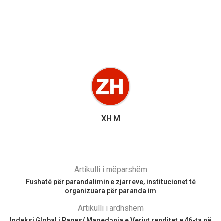
XH M
Artikulli i mëparshëm
Fushatë për parandalimin e zjarreve, institucionet të
organizuara për parandalim
Artikulli i ardhshëm
Indeksi Global i Paqes/ Maqedonia e Veriut renditet e 46-ta në