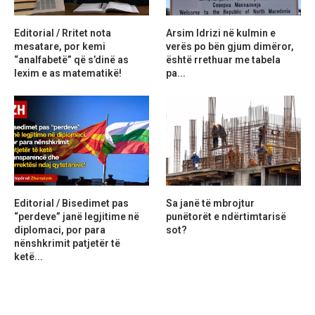
Editorial / Rritet nota
Arsim Idrizi në kulmin e
mesatare, por kemi
verës po bën gjum dimëror,
“analfabetë” që s’dinë as
është rrethuar me tabela
lexim e as matematikë!
pa...
Editorial / Bisedimet pas
Sa janë të mbrojtur
“perdeve” janë legjitime në
punëtorët e ndërtimtarisë
diplomaci, por para
sot?
nënshkrimit patjetër të
ketë...