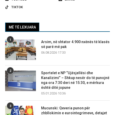
TIKTOK
MË TË LEXUARA
1
Arsim, në shtator 4.900 nxënës të klasës
së parë më pak
06.08.2026 17:33
2
Sportelet e NP “Ujësjellësi dhe
Kanalizimi” – Shkup nesër do të punojnë
nga ora 7:30 deri në 15:30, e mërkura
është ditë jopune
05.01.2026 10:36
3
Mucunski: Qeveria punon për
zhbllokimin e eurointegrimeve, detajet