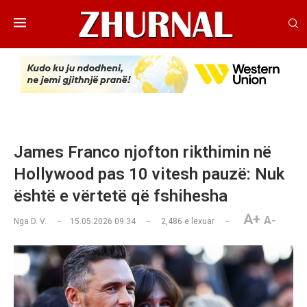
James Franco njofton rikthimin në
Hollywood pas 10 vitesh pauzë: Nuk
është e vërtetë që fshihesha
A+
A-
Nga
D. V.
15.05.2026 09:34
2,486
e lexuar