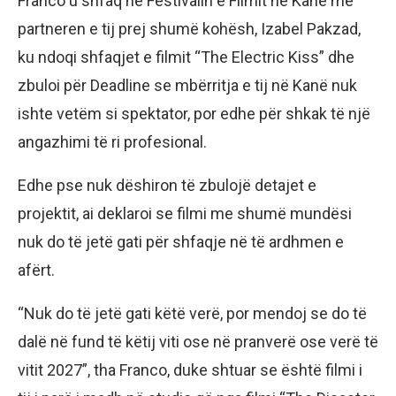
Franco u shfaq në Festivalin e Filmit në Kanë me
partneren e tij prej shumë kohësh, Izabel Pakzad,
ku ndoqi shfaqjet e filmit “The Electric Kiss” dhe
zbuloi për Deadline se mbërritja e tij në Kanë nuk
ishte vetëm si spektator, por edhe për shkak të një
angazhimi të ri profesional.
Edhe pse nuk dëshiron të zbulojë detajet e
projektit, ai deklaroi se filmi me shumë mundësi
nuk do të jetë gati për shfaqje në të ardhmen e
afërt.
“Nuk do të jetë gati këtë verë, por mendoj se do të
dalë në fund të këtij viti ose në pranverë ose verë të
vitit 2027”, tha Franco, duke shtuar se është filmi i