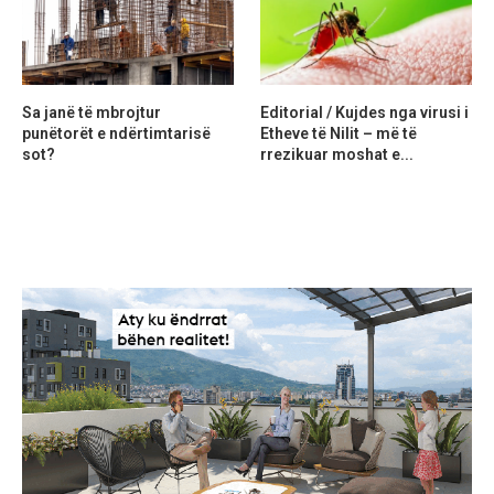
Sa janë të mbrojtur
Editorial / Kujdes nga virusi i
punëtorët e ndërtimtarisë
Etheve të Nilit – më të
sot?
rrezikuar moshat e...