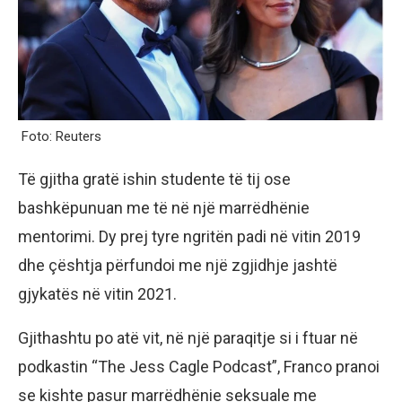
Foto: Reuters
Të gjitha gratë ishin studente të tij ose
bashkëpunuan me të në një marrëdhënie
mentorimi. Dy prej tyre ngritën padi në vitin 2019
dhe çështja përfundoi me një zgjidhje jashtë
gjykatës në vitin 2021.
Gjithashtu po atë vit, në një paraqitje si i ftuar në
podkastin “The Jess Cagle Podcast”, Franco pranoi
se kishte pasur marrëdhënie seksuale me