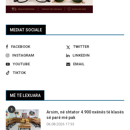
MEDIAT SOCIALE
FACEBOOK
TWITTER
INSTAGRAM
LINKEDIN
YOUTUBE
EMAIL
TIKTOK
MË TË LEXUARA
1
Arsim, në shtator 4.900 nxënës të klasës
së parë më pak
06.08.2026 17:33