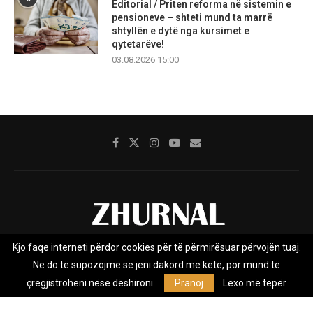
Editorial / Priten reforma në sistemin e
pensioneve – shteti mund ta marrë
shtyllën e dytë nga kursimet e
qytetarëve!
03.08.2026 15:00
Kjo faqe interneti përdor cookies për të përmirësuar përvojën tuaj.
Rreth nesh
Impresumi
Marketing
Kontakt
Ne do të supozojmë se jeni dakord me këtë, por mund të
Privacy Policy
çregjistroheni nëse dëshironi.
Pranoj
Lexo më tepër
Zhurnal.mk është Agjenci e Lajmeve e pavarur, e themeluar në vitin
2009, që e mbulon Maqedoninë, Kosovën, Shqipërinë edhe lajmet