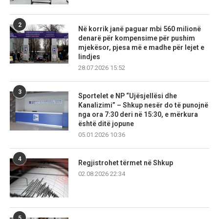
2
Në korrik janë paguar mbi 560 milionë
denarë për kompensime për pushim
mjekësor, pjesa më e madhe për lejet e
lindjes
28.07.2026 15:52
3
Sportelet e NP “Ujësjellësi dhe
Kanalizimi” – Shkup nesër do të punojnë
nga ora 7:30 deri në 15:30, e mërkura
është ditë jopune
05.01.2026 10:36
4
Regjistrohet tërmet në Shkup
02.08.2026 22:34
5