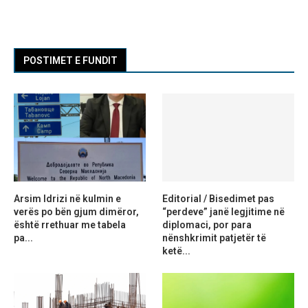
POSTIMET E FUNDIT
Arsim Idrizi në kulmin e
Editorial / Bisedimet pas
verës po bën gjum dimëror,
“perdeve” janë legjitime në
është rrethuar me tabela
diplomaci, por para
pa...
nënshkrimit patjetër të
ketë...