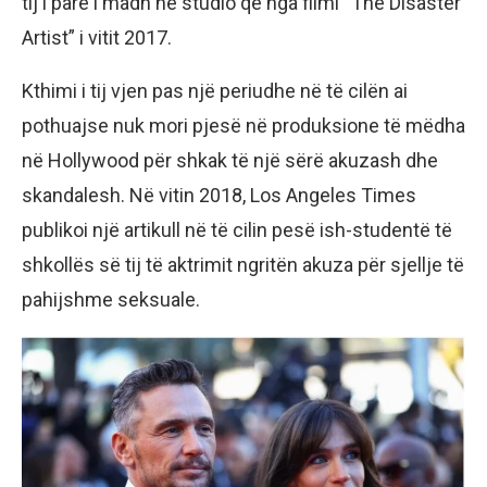
tij i parë i madh në studio që nga filmi “The Disaster
Artist” i vitit 2017.
Kthimi i tij vjen pas një periudhe në të cilën ai
pothuajse nuk mori pjesë në produksione të mëdha
në Hollywood për shkak të një sërë akuzash dhe
skandalesh. Në vitin 2018, Los Angeles Times
publikoi një artikull në të cilin pesë ish-studentë të
shkollës së tij të aktrimit ngritën akuza për sjellje të
pahijshme seksuale.