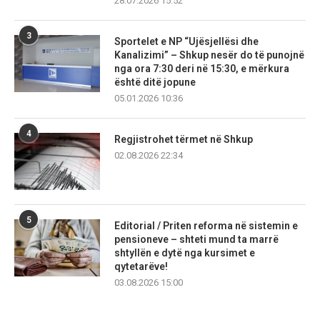
28.07.2026 15:52
3
Sportelet e NP “Ujësjellësi dhe
Kanalizimi” – Shkup nesër do të punojnë
nga ora 7:30 deri në 15:30, e mërkura
është ditë jopune
05.01.2026 10:36
4
Regjistrohet tërmet në Shkup
02.08.2026 22:34
5
Editorial / Priten reforma në sistemin e
pensioneve – shteti mund ta marrë
shtyllën e dytë nga kursimet e
qytetarëve!
03.08.2026 15:00