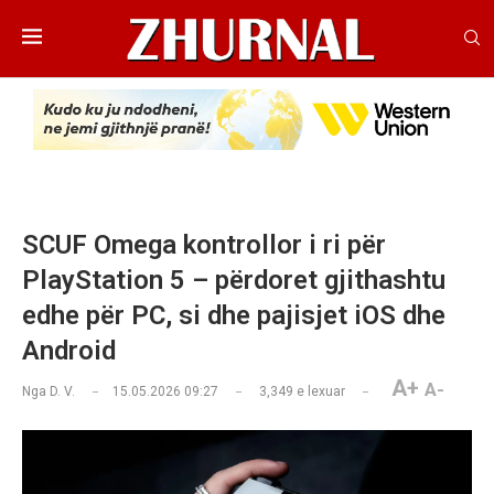
SCUF Omega kontrollor i ri për
PlayStation 5 – përdoret gjithashtu
edhe për PC, si dhe pajisjet iOS dhe
Android
A+
A-
Nga
D. V.
15.05.2026 09:27
3,349
e lexuar