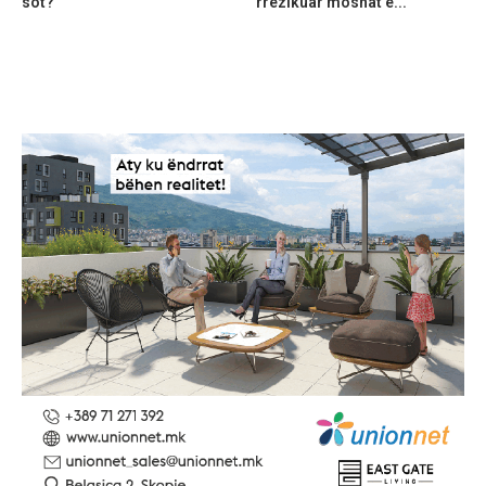
sot?
rrezikuar moshat e...