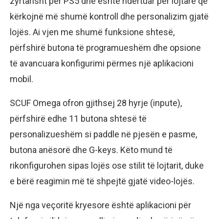
zyrtarisht për PS5 dhe është ndërtuar për lojtarë që
kërkojnë më shumë kontroll dhe personalizim gjatë
lojës. Ai vjen me shumë funksione shtesë,
përfshirë butona të programueshëm dhe opsione
të avancuara konfigurimi përmes një aplikacioni
mobil.
SCUF Omega ofron gjithsej 28 hyrje (inpute),
përfshirë edhe 11 butona shtesë të
personalizueshëm si paddle në pjesën e pasme,
butona anësorë dhe G-keys. Këto mund të
rikonfigurohen sipas lojës ose stilit të lojtarit, duke
e bërë reagimin më të shpejtë gjatë video-lojës.
Një nga veçoritë kryesore është aplikacioni për