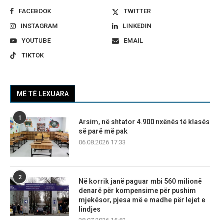
FACEBOOK
TWITTER
INSTAGRAM
LINKEDIN
YOUTUBE
EMAIL
TIKTOK
MË TË LEXUARA
1
Arsim, në shtator 4.900 nxënës të klasës
së parë më pak
06.08.2026 17:33
2
Në korrik janë paguar mbi 560 milionë
denarë për kompensime për pushim
mjekësor, pjesa më e madhe për lejet e
lindjes