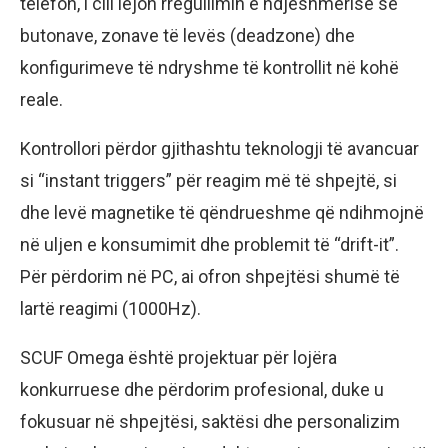
telefon, i cili lejon rregullimin e ndjeshmërisë së
butonave, zonave të levës (deadzone) dhe
konfigurimeve të ndryshme të kontrollit në kohë
reale.
Kontrollori përdor gjithashtu teknologji të avancuar
si “instant triggers” për reagim më të shpejtë, si
dhe levë magnetike të qëndrueshme që ndihmojnë
në uljen e konsumimit dhe problemit të “drift-it”.
Për përdorim në PC, ai ofron shpejtësi shumë të
lartë reagimi (1000Hz).
SCUF Omega është projektuar për lojëra
konkurruese dhe përdorim profesional, duke u
fokusuar në shpejtësi, saktësi dhe personalizim