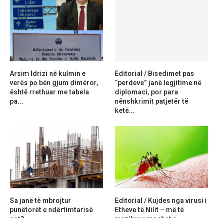
Arsim Idrizi në kulmin e
Editorial / Bisedimet pas
verës po bën gjum dimëror,
“perdeve” janë legjitime në
është rrethuar me tabela
diplomaci, por para
pa...
nënshkrimit patjetër të
ketë...
Sa janë të mbrojtur
Editorial / Kujdes nga virusi i
punëtorët e ndërtimtarisë
Etheve të Nilit – më të