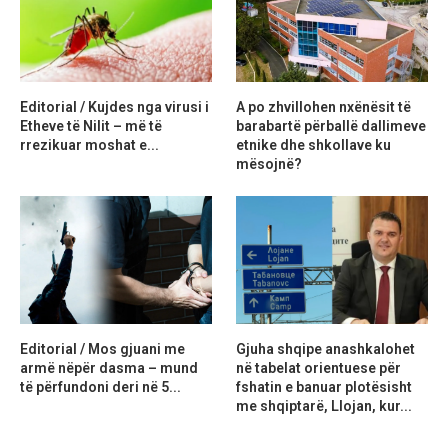
Editorial / Kujdes nga virusi i
A po zhvillohen nxënësit të
Etheve të Nilit – më të
barabartë përballë dallimeve
rrezikuar moshat e...
etnike dhe shkollave ku
mësojnë?
Editorial / Mos gjuani me
Gjuha shqipe anashkalohet
armë nëpër dasma – mund
në tabelat orientuese për
të përfundoni deri në 5...
fshatin e banuar plotësisht
me shqiptarë, Llojan, kur...