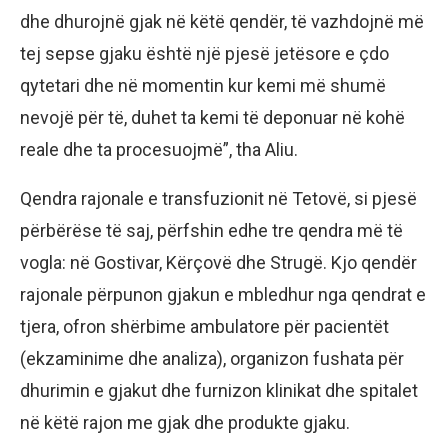
dhe dhurojnë gjak në këtë qendër, të vazhdojnë më
tej sepse gjaku është një pjesë jetësore e çdo
qytetari dhe në momentin kur kemi më shumë
nevojë për të, duhet ta kemi të deponuar në kohë
reale dhe ta procesuojmë”, tha Aliu.
Qendra rajonale e transfuzionit në Tetovë, si pjesë
përbërëse të saj, përfshin edhe tre qendra më të
vogla: në Gostivar, Kërçovë dhe Strugë. Kjo qendër
rajonale përpunon gjakun e mbledhur nga qendrat e
tjera, ofron shërbime ambulatore për pacientët
(ekzaminime dhe analiza), organizon fushata për
dhurimin e gjakut dhe furnizon klinikat dhe spitalet
në këtë rajon me gjak dhe produkte gjaku.