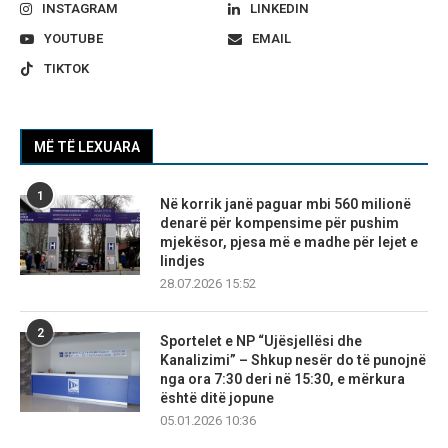
INSTAGRAM
LINKEDIN
YOUTUBE
EMAIL
TIKTOK
MË TË LEXUARA
1
Në korrik janë paguar mbi 560 milionë
denarë për kompensime për pushim
mjekësor, pjesa më e madhe për lejet e
lindjes
28.07.2026 15:52
2
Sportelet e NP “Ujësjellësi dhe
Kanalizimi” – Shkup nesër do të punojnë
nga ora 7:30 deri në 15:30, e mërkura
është ditë jopune
05.01.2026 10:36