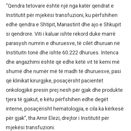
“Qendra tetovare është një nga katër qendrat e
Institutit për mjekësi transfuzioni, ku përfshihen
edhe qendra e Shtipit, Manastirit dhe ajo e Shkupit
si qendrore. Viti i kaluar ishte rekord duke marrë
parasysh numrin e dhuruesve, të cilët dhuruan në
Instituitn tonë dhe ishte 60.222 dhurues. Intenca
dhe angazhimi është që edhe këtë vit të kemi më
shumë dhe numër më të madh të dhuruesve, pasi
që klinikat kirurgjike, posaçërsht pacientët
onkologjikë presin prej nesh për gjak dhe produkte
tjera të gjakut, e këtu përfshihen edhe degët
interne, posaçërisht hematologjia, e cila ka kërkesë
për gjak”, tha Amir Elezi, drejtor i Institutit për
mjekësi transfuzioni.