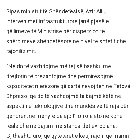
Sipas ministrit të Shëndetësisë, Azir Aliu,
intervenimet infrastrukturore janë pjesë e
qëllimeve të Ministrisë për disperzion të
shërbimeve shëndetësore në nivel të shtetit dhe
rajonilizimit.
“Ne do të vazhdojmë më tej së bashku me
drejtorin të prezantojmë dhe përmirësojmë
kapacitetet njerëzore që qartë nevojiten në Tetovë.
Shpresoj që do të vazhdojmë ta bëjmë këtë në
aspektin e teknologjive dhe mundësive të reja për
qendrën, në mënyrë që ajo t’i ofrojë ato në kohë
reale dhe në pajtim me standardet evropiane.
Gjithashtu uroj që qytetarët e këtij rajoni që marrin