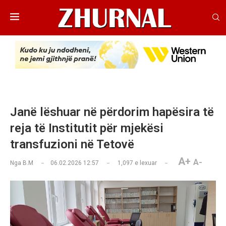
Janë lëshuar në përdorim hapësira të
reja të Institutit për mjekësi
transfuzioni në Tetovë
A+
A-
Nga
B.M
06.02.2026 12:57
1,097
e lexuar