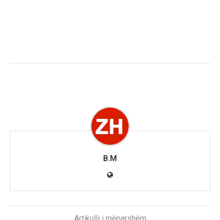
B.M
Artikulli i mëparshëm