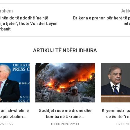
parshëm
Arti
inën do të ndodhë ‘në një
Brikena e pranon për herë të p
jë tjetër’, thotë Von der Leyen
int
rbanit
ARTIKUJ TË NDËRLIDHURA
on ish-shefin e
Goditjet ruse me dronë dhe
Kryeministri p
 për zbulim...
bomba në Ukrainë...
se është “i n
26 11:22
07.08.2026 22:33
07.08.2