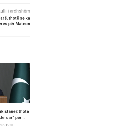
kulli i ardhshëm
arë, thotë se ka
eres për Mateon
akistanez thotë
Spanja thirrje sërish Italisë:
SHBA vendos 
deruar” për...
Rihapni kufijtë, ose do...
zyrtarëve u
kompa
026 19:30
07.08.2026 19:17