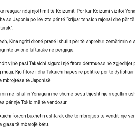
a reaguar ndaj njoftimit të Koizumit. Por kur Koizumi vizitoi Yon
tha se Japonia po lëvizte për të “krijuar tension rajonal dhe për t
tarak”.
sh, Kina ngriti dronë pranë ishullit për të shprehur zemërimin e 
grinte avionë luftarakë në përgjigje.
ndit vijnë pasi Takaichi siguroi një fitore dërrmuese në zgjedhjet
ij muaji. Kjo fitore i dha Takaichi hapësirë politike për të dyfishuar
itë mbrojtëse të Japonisë.
timin në ishullin Yonaguni më shumë sesa thjesht një rregullim us
pës për një Tokio më të vendosur.
ichi forcon buxhetin ushtarak dhe të mbrojtjes të vendit, një ven
a gjasa të mbarojë këtu.