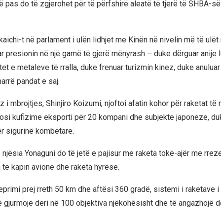
 më pas do të zgjerohet për të përfshirë aleatë të tjerë të SHBA-së 
ichi-t në parlament i ulën lidhjet me Kinën në nivelin më të ulët
ar presionin në një gamë të gjerë mënyrash – duke dërguar anije l
et e metaleve të rralla, duke frenuar turizmin kinez, duke anulua
arrë pandat e saj.
z i mbrojtjes, Shinjiro Koizumi, njoftoi afatin kohor për raketat të 
osi kufizime eksporti për 20 kompani dhe subjekte japoneze, d
r sigurinë kombëtare.
 njësia Yonaguni do të jetë e pajisur me raketa tokë-ajër me rre
a të kapin avionë dhe raketa hyrëse.
primi prej rreth 50 km dhe aftësi 360 gradë, sistemi i raketave i
 gjurmojë deri në 100 objektiva njëkohësisht dhe të angazhojë de