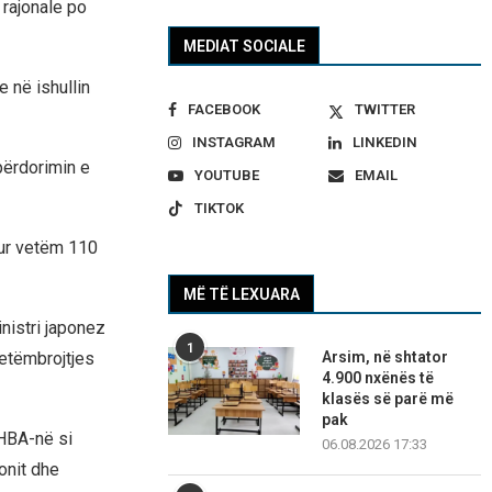
t rajonale po
MEDIAT SOCIALE
 në ishullin
FACEBOOK
TWITTER
INSTAGRAM
LINKEDIN
përdorimin e
YOUTUBE
EMAIL
TIKTOK
osur vetëm 110
MË TË LEXUARA
nistri japonez
1
Arsim, në shtator
vetëmbrojtjes
4.900 nxënës të
klasës së parë më
pak
SHBA-në si
06.08.2026 17:33
onit dhe