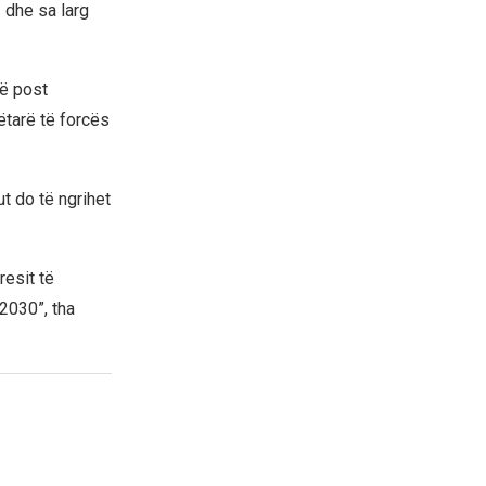
– dhe sa larg
jë post
ëtarë të forcës
t do të ngrihet
resit të
2030”, tha