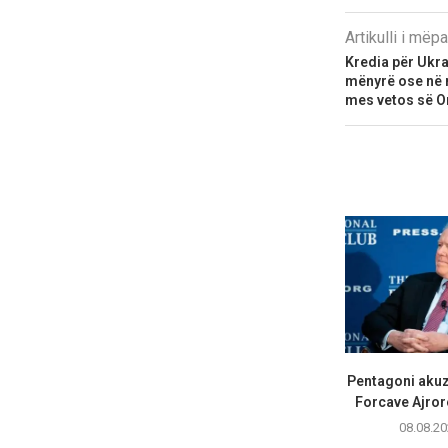
Artikulli i më
Kredia për Ukra
mënyrë ose në n
mes vetos së O
Pentagoni akuz
Forcave Ajrore
08.08.20