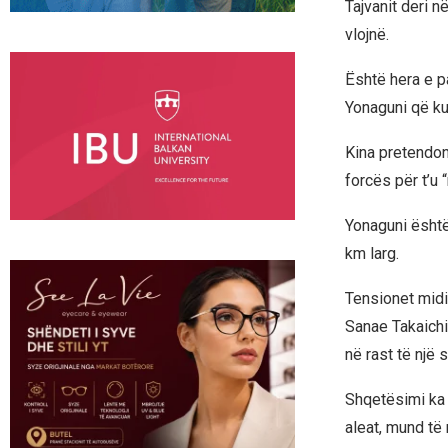
Tajvanit deri n
vlojnë.
Është hera e p
Yonaguni që kur
Kina pretendon 
forcës për t’u 
Yonaguni është 
km larg.
Tensionet midi
Sanae Takaichi
në rast të një s
Shqetësimi ka 
aleat, mund të 