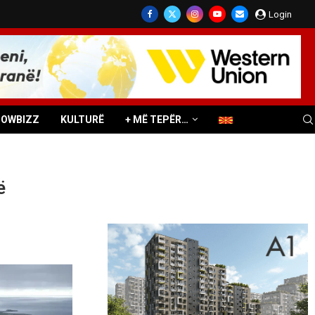
Login
HOWBIZZ
KULTURË
+ MË TEPËR…
ë