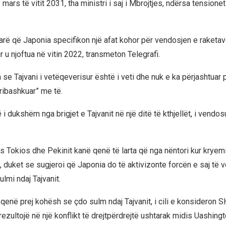
ë mars të vitit 2031, tha ministri i saj i Mbrojtjes, ndërsa tensione
arë që Japonia specifikon një afat kohor për vendosjen e raketave
 u njoftua në vitin 2022, transmeton Telegrafi.
se Tajvani i vetëqeverisur është i veti dhe nuk e ka përjashtuar 
“ribashkuar” me të.
i dukshëm nga brigjet e Tajvanit në një ditë të kthjellët, i vend
s Tokios dhe Pekinit kanë qenë të larta që nga nëntori kur kryemi
, duket se sugjeroi që Japonia do të aktivizonte forcën e saj të 
ulmi ndaj Tajvanit.
qenë prej kohësh se çdo sulm ndaj Tajvanit, i cili e konsideron 
rezultojë në një konflikt të drejtpërdrejtë ushtarak midis Uashingt