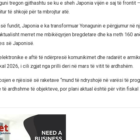
guni tregon gjithashtu se ku e sheh Japonia vijën e saj të frontit 
tur të shkojë për ta mbrojtur atë.
së fundit, Japonia e ka transformuar Yonagunin e përgjumur në n
i aktualisht merret me mbikëqyrjen bregdetare dhe ka rreth 160 an
es së Japonisë.
 elektronike e aftë të ndërpresë komunikimet dhe radarët e armiku
skal 2026, i cili zgjat nga prilli deri në mars të vitit të ardhshëm.
sjen e njësisë së raketave “mund të ndryshojë në varësi të prog
ë ardhshme të objekteve, por plani aktual është për vitin fiskal 