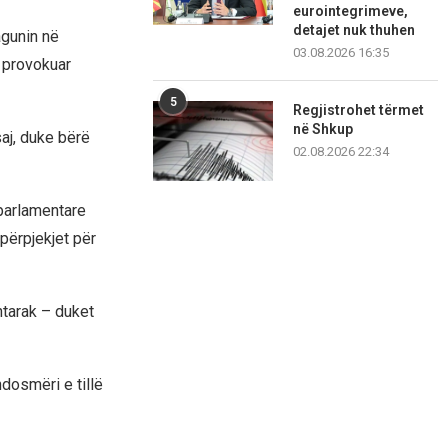
eurointegrimeve,
detajet nuk thuhen
agunin në
03.08.2026 16:35
ë provokuar
5
Regjistrohet tërmet
në Shkup
saj, duke bërë
02.08.2026 22:34
 parlamentare
 përpjekjet për
htarak – duket
dosmëri e tillë