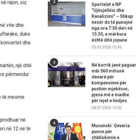
në rajon, siç
2
Sportelet e NP
“Ujësjellësi dhe
Kanalizimi” – Shkup
nesër do të punojnë
 në vite dhe
nga ora 7:30 deri në
uftarake, duke
15:30, e mërkura
është ditë jopune
r koncertet dhe
05.01.2026 10:36
3
Në korrik janë paguar
martën, një ditë
mbi 560 milionë
uke përmendur
denarë për
kompensime për
pushim mjekësor,
pjesa më e madhe
ze të mesme
për lejet e lindjes
28.07.2026 15:52
 prodhuar në
4
Mucunski: Qeveria
ri në 12 në të
punon për
zhbllokimin e