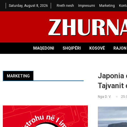
Saturday, August 8, 2026
Rreth nesh
Impresumi
Marketing
Kont
MAQEDONI
SHQIPËRI
KOSOVË
RAJON 
Japonia 
MARKETING
Tajvanit 
Nga
D. V.
25.