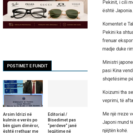
Pekinit, i cili
është Japonia.
Komentet e Taka
Pekini ka shtu
frenuar eksport
madje duke rim
Ministri japone
POSTIMET E FUNDIT
pasi Kina vend
shqetësime pë
Koizumi tha se
veprimi, të aft
Me një rreze ve
Arsim Idrizi në
Editorial /
kulmin e verës po
Bisedimet pas
Japoni mund të
bën gjum dimëror,
“perdeve” janë
njëjtën kohë.
është rrethuar me
legjitime në