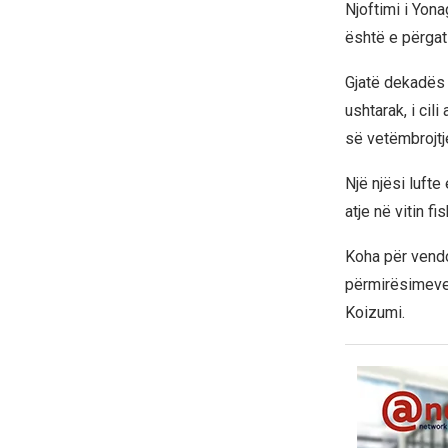
Njoftimi i Yona
është e përgati
Gjatë dekadës 
ushtarak, i cil
së vetëmbrojtj
Një njësi lufte
atje në vitin fi
Koha për vendo
përmirësimeve t
Koizumi.