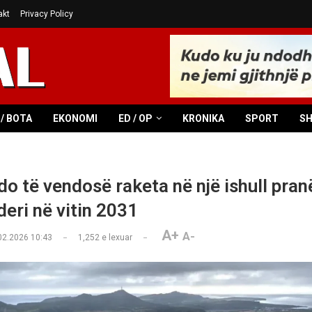
akt
Privacy Policy
/ BOTA
EKONOMI
ED / OP
KRONIKA
SPORT
S
do të vendosë raketa në një ishull pran
deri në vitin 2031
A+
A-
02.2026 10:43
1,252
e lexuar