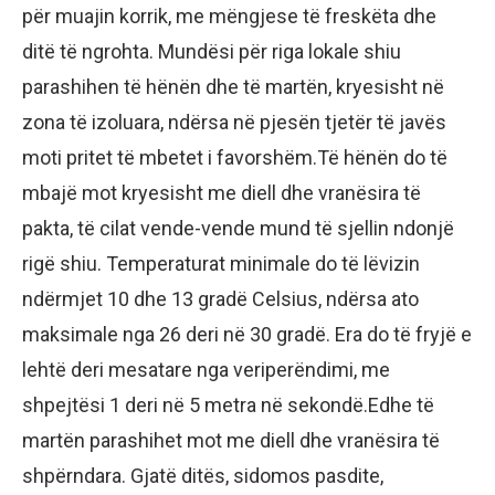
për muajin korrik, me mëngjese të freskëta dhe
ditë të ngrohta. Mundësi për riga lokale shiu
parashihen të hënën dhe të martën, kryesisht në
zona të izoluara, ndërsa në pjesën tjetër të javës
moti pritet të mbetet i favorshëm.Të hënën do të
mbajë mot kryesisht me diell dhe vranësira të
pakta, të cilat vende-vende mund të sjellin ndonjë
rigë shiu. Temperaturat minimale do të lëvizin
ndërmjet 10 dhe 13 gradë Celsius, ndërsa ato
maksimale nga 26 deri në 30 gradë. Era do të fryjë e
lehtë deri mesatare nga veriperëndimi, me
shpejtësi 1 deri në 5 metra në sekondë.Edhe të
martën parashihet mot me diell dhe vranësira të
shpërndara. Gjatë ditës, sidomos pasdite,