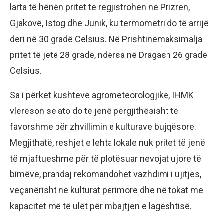
larta të hënën pritet të regjistrohen në Prizren,
Gjakovë, Istog dhe Junik, ku termometri do të arrijë
deri në 30 gradë Celsius. Në Prishtinëmaksimalja
pritet të jetë 28 gradë, ndërsa në Dragash 26 gradë
Celsius.
Sa i përket kushteve agrometeorologjike, IHMK
vlerëson se ato do të jenë përgjithësisht të
favorshme për zhvillimin e kulturave bujqësore.
Megjithatë, reshjet e lehta lokale nuk pritet të jenë
të mjaftueshme për të plotësuar nevojat ujore të
bimëve, prandaj rekomandohet vazhdimi i ujitjes,
veçanërisht në kulturat perimore dhe në tokat me
kapacitet më të ulët për mbajtjen e lagështisë.