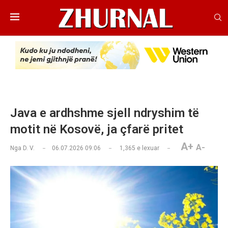
Java e ardhshme sjell ndryshim të
motit në Kosovë, ja çfarë pritet
A+
A-
Nga
D. V.
06.07.2026 09:06
1,365
e lexuar