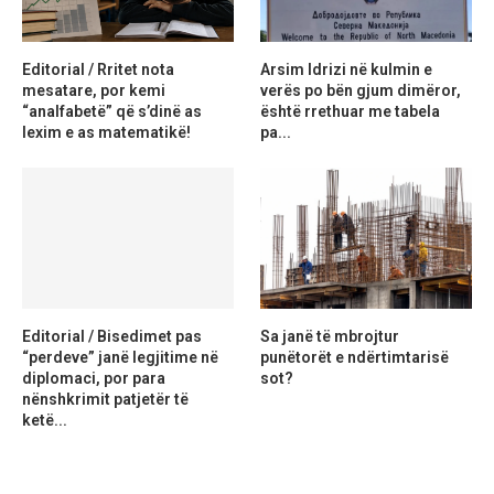
Editorial / Rritet nota
Arsim Idrizi në kulmin e
mesatare, por kemi
verës po bën gjum dimëror,
“analfabetë” që s’dinë as
është rrethuar me tabela
lexim e as matematikë!
pa...
Editorial / Bisedimet pas
Sa janë të mbrojtur
“perdeve” janë legjitime në
punëtorët e ndërtimtarisë
diplomaci, por para
sot?
nënshkrimit patjetër të
ketë...