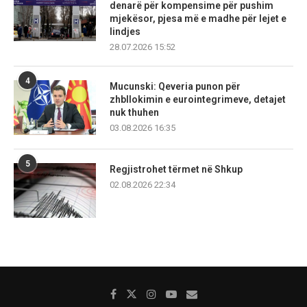
denarë për kompensime për pushim
mjekësor, pjesa më e madhe për lejet e
lindjes
28.07.2026 15:52
4
Mucunski: Qeveria punon për
zhbllokimin e eurointegrimeve, detajet
nuk thuhen
03.08.2026 16:35
5
Regjistrohet tërmet në Shkup
02.08.2026 22:34