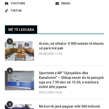
YOUTUBE
EMAIL
TIKTOK
MË TË LEXUARA
1
Arsim, në shtator 4.900 nxënës të klasës
së parë më pak
06.08.2026 17:33
2
Sportelet e NP “Ujësjellësi dhe
Kanalizimi” – Shkup nesër do të punojnë
nga ora 7:30 deri në 15:30, e mërkura
është ditë jopune
05.01.2026 10:36
3
Në korrik janë paguar mbi 560 milionë