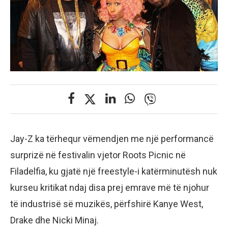
Jay-Z ka tërhequr vëmendjen me një performancë
surprizë në festivalin vjetor Roots Picnic në
Filadelfia, ku gjatë një freestyle-i katërminutësh nuk
kurseu kritikat ndaj disa prej emrave më të njohur
të industrisë së muzikës, përfshirë Kanye West,
Drake dhe Nicki Minaj.