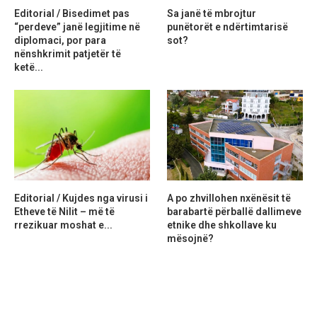
Editorial / Bisedimet pas
Sa janë të mbrojtur
“perdeve” janë legjitime në
punëtorët e ndërtimtarisë
diplomaci, por para
sot?
nënshkrimit patjetër të
ketë...
Editorial / Kujdes nga virusi i
A po zhvillohen nxënësit të
Etheve të Nilit – më të
barabartë përballë dallimeve
rrezikuar moshat e...
etnike dhe shkollave ku
mësojnë?