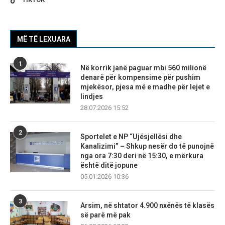
MË TË LEXUARA
1
Në korrik janë paguar mbi 560 milionë
denarë për kompensime për pushim
mjekësor, pjesa më e madhe për lejet e
lindjes
28.07.2026 15:52
2
Sportelet e NP “Ujësjellësi dhe
Kanalizimi” – Shkup nesër do të punojnë
nga ora 7:30 deri në 15:30, e mërkura
është ditë jopune
05.01.2026 10:36
3
Arsim, në shtator 4.900 nxënës të klasës
së parë më pak