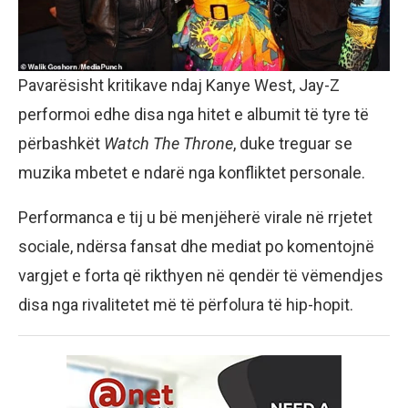
Pavarësisht kritikave ndaj Kanye West, Jay-Z
performoi edhe disa nga hitet e albumit të tyre të
përbashkët
Watch The Throne
, duke treguar se
muzika mbetet e ndarë nga konfliktet personale.
Performanca e tij u bë menjëherë virale në rrjetet
sociale, ndërsa fansat dhe mediat po komentojnë
vargjet e forta që rikthyen në qendër të vëmendjes
disa nga rivalitetet më të përfolura të hip-hopit.