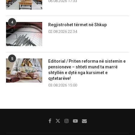
06.08.2026 17:33
4
Regjistrohet tërmet në Shkup
02.08.2026 22:34
5
Editorial / Priten reforma në sistemin e
pensioneve – shteti mund ta marrë
shtyllën e dytë nga kursimet e
qytetarëve!
03.08.2026 15:00