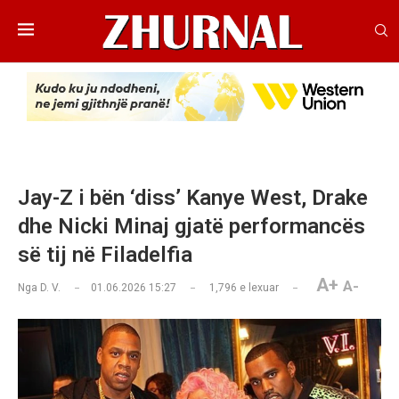
Jay-Z i bën ‘diss’ Kanye West, Drake
dhe Nicki Minaj gjatë performancës
së tij në Filadelfia
A+
A-
Nga
D. V.
01.06.2026 15:27
1,796
e lexuar