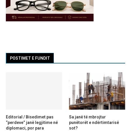
POSTIMET E FUNDIT
Editorial / Bisedimet pas
Sa janë të mbrojtur
“perdeve” janë legjitime në
punëtorët e ndërtimtarisë
diplomaci, por para
sot?