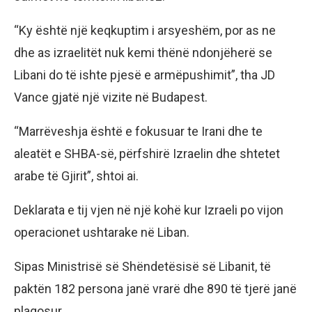
“Ky është një keqkuptim i arsyeshëm, por as ne
dhe as izraelitët nuk kemi thënë ndonjëherë se
Libani do të ishte pjesë e armëpushimit”, tha JD
Vance gjatë një vizite në Budapest.
“Marrëveshja është e fokusuar te Irani dhe te
aleatët e SHBA-së, përfshirë Izraelin dhe shtetet
arabe të Gjirit”, shtoi ai.
Deklarata e tij vjen në një kohë kur Izraeli po vijon
operacionet ushtarake në Liban.
Sipas Ministrisë së Shëndetësisë së Libanit, të
paktën 182 persona janë vrarë dhe 890 të tjerë janë
plagosur.