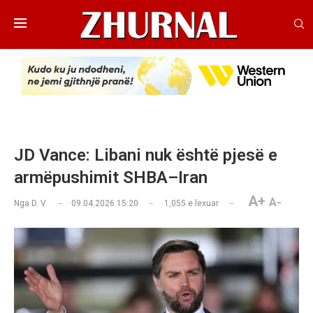
JD Vance: Libani nuk është pjesë e
armëpushimit SHBA–Iran
A+
A-
Nga
D. V.
09.04.2026 15:20
1,055
e lexuar