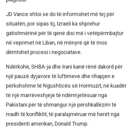
JD Vance shtoi se do të informohet më tej për
situatën, por sipas tij, Izraeli ka shprehur
gatishmërinë për të qenë disi më i vetëpërmbajtur
në veprimet në Liban, në mënyrë që të mos
dëmtohet procesi i negociatave.
Ndërkohë, SHBA-ja dhe Irani kanë rënë dakord për
një pauzë dyjavore të luftimeve dhe rihapjen e
përkohshme të Ngushticës së Hormuzit, në kuadër
të një marrëveshjeje të ndërmjetësuar nga
Pakistani për të shmangur një përshkallëzim të
madh të konfliktit, të paralajmëruar më herët nga
presidenti amerikan, Donald Trump.