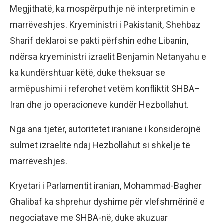
Megjithatë, ka mospërputhje në interpretimin e
marrëveshjes. Kryeministri i Pakistanit, Shehbaz
Sharif deklaroi se pakti përfshin edhe Libanin,
ndërsa kryeministri izraelit Benjamin Netanyahu e
ka kundërshtuar këtë, duke theksuar se
armëpushimi i referohet vetëm konfliktit SHBA–
Iran dhe jo operacioneve kundër Hezbollahut.
Nga ana tjetër, autoritetet iraniane i konsiderojnë
sulmet izraelite ndaj Hezbollahut si shkelje të
marrëveshjes.
Kryetari i Parlamentit iranian, Mohammad-Bagher
Ghalibaf ka shprehur dyshime për vlefshmërinë e
negociatave me SHBA-në, duke akuzuar