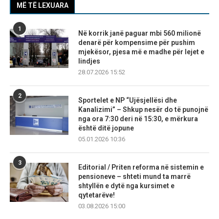
MË TË LEXUARA
1
Në korrik janë paguar mbi 560 milionë
denarë për kompensime për pushim
mjekësor, pjesa më e madhe për lejet e
lindjes
28.07.2026 15:52
2
Sportelet e NP “Ujësjellësi dhe
Kanalizimi” – Shkup nesër do të punojnë
nga ora 7:30 deri në 15:30, e mërkura
është ditë jopune
05.01.2026 10:36
3
Editorial / Priten reforma në sistemin e
pensioneve – shteti mund ta marrë
shtyllën e dytë nga kursimet e
qytetarëve!
03.08.2026 15:00