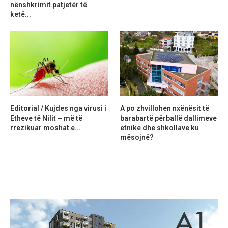
nënshkrimit patjetër të
ketë...
Editorial / Kujdes nga virusi i
A po zhvillohen nxënësit të
Etheve të Nilit – më të
barabartë përballë dallimeve
rrezikuar moshat e...
etnike dhe shkollave ku
mësojnë?