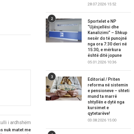
28.07.2026 15:52
2
Sportelet e NP
“Ujësjellësi dhe
Kanalizimi” – Shkup
nesër do të punojnë
nga ora 7:30 deri në
15:30, e mërkura
është ditë jopune
05.01.2026 10:36
3
Editorial / Priten
reforma në sistemin
e pensioneve – shteti
mund ta marrë
shtyllën e dytë nga
kursimet e
qytetarëve!
03.08.2026 15:00
kulli i ardhshëm
as nuk matet me