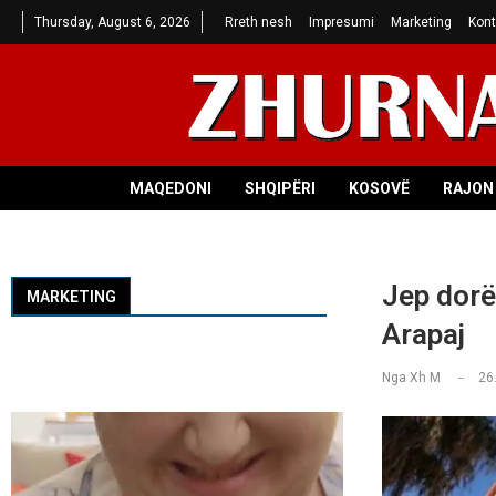
Thursday, August 6, 2026
Rreth nesh
Impresumi
Marketing
Kont
MAQEDONI
SHQIPËRI
KOSOVË
RAJON 
Jep dorë
MARKETING
Arapaj
Nga
Xh M
26