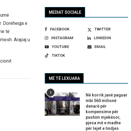
MEDIAT SOCIALE
shumë
r. Dorëheqja e
FACEBOOK
TWITTER
më të
INSTAGRAM
LINKEDIN
imesh. Arapaj u
YOUTUBE
EMAIL
TIKTOK
cionit
MË TË LEXUARA
1
Në korrik janë paguar
mbi 560 milionë
denarë për
kompensime për
pushim mjekësor,
pjesa më e madhe
për lejet e lindjes