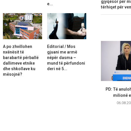
gjyqësor për mi
e...
tërhiqet për ve
A po zhvillohen
Editorial / Mos
nxënësit të
gjuani me armë
barabartë përballë
nëpër dasma –
dallimeve etnike
mund të përfundoni
dhe shkollave ku
deri në 5...
mësojnë?
PD: Të anuloh
milionë e
06.08.20