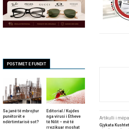
POSTIMET E FUNDIT
Sa janë të mbrojtur
Editorial / Kujdes
punëtorët e
nga virusi i Etheve
Artikulli i më
ndërtimtarisë sot?
të Nilit – më të
Gjykata Kushte
rrezikuar moshat