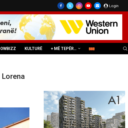
Login
HOWBIZZ
KULTURË
+ MË TEPËR…
, Lorena