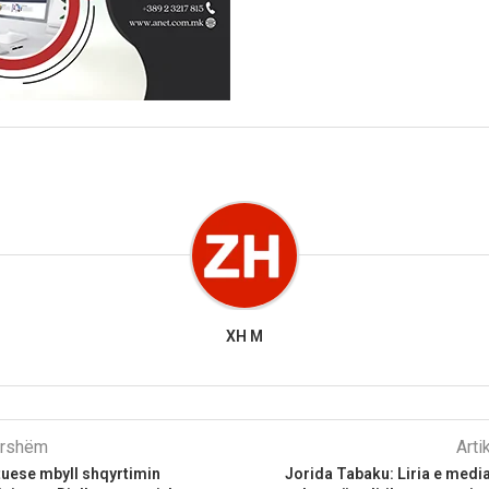
XH M
parshëm
Arti
tuese mbyll shqyrtimin
Jorida Tabaku: Liria e medi