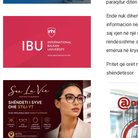
paraqitur ditë
Ende nuk dihen
informacion në 
saj vjen në një
rëndësishme sh
emërua në krye 
Pritet që orët 
shëndetësor.