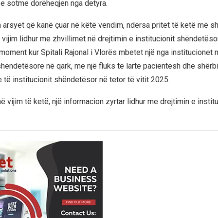
n e sotme dorëheqjen nga detyra.
 arsyet që kanë çuar në këtë vendim, ndërsa pritet të ketë më 
vijim lidhur me zhvillimet në drejtimin e institucionit shëndetëso
 moment kur Spitali Rajonal i Vlorës mbetet një nga institucionet 
ëndetësore në qark, me një fluks të lartë pacientësh dhe shërb
të institucionit shëndetësor në tetor të vitit 2025.
në vijim të ketë, një informacion zyrtar lidhur me drejtimin e institu