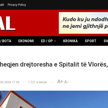
akt
Privacy Policy
/ BOTA
EKONOMI
ED / OP
KRONIKA
SPORT
S
heqjen drejtoresha e Spitalit të Vlorës
A+
A-
.05.2026 17:36
1,721
e lexuar