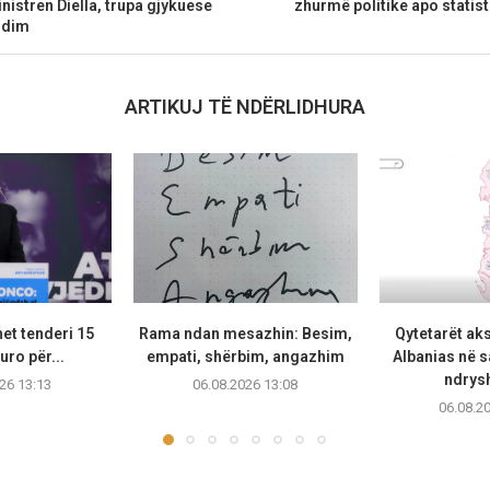
nistren Diella, trupa gjykuese
zhurmë politike apo stati
ndim
ARTIKUJ TË NDËRLIDHURA
et tenderi 15
Rama ndan mesazhin: Besim,
Qytetarët ak
uro për...
empati, shërbim, angazhim
Albanias në 
ndrysh
26 13:13
06.08.2026 13:08
06.08.2