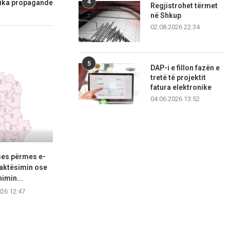
4
stika propagande
Regjistrohet tërmet
në Shkup
02.08.2026 22:34
5
DAP-i e fillon fazën e
tretë të projektit
fatura elektronike
04.06.2026 13:52
ses përmes e-
Përmbarimi Shtetëror, 22 zyra
I dënuar pë
saktësimin ose
në të gjithë vendin...
deportohet
imin...
06.08.2026 11:12
06.08.2
026 12:47