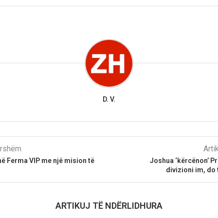
D. V.
parshëm
Arti
në Ferma VIP me një mision të
Joshua ‘kërcënon’ Pr
divizioni im, do 
ARTIKUJ TË NDËRLIDHURA