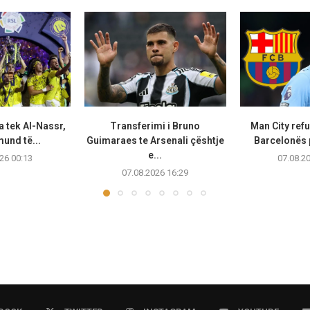
a tek Al-Nassr,
Transferimi i Bruno
Man City ref
und të...
Guimaraes te Arsenali çështje
Barcelonës p
e...
26 00:13
07.08.2
07.08.2026 16:29