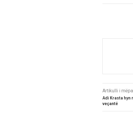
Artikulli i më
Adi Krasta hyn 
veçantë