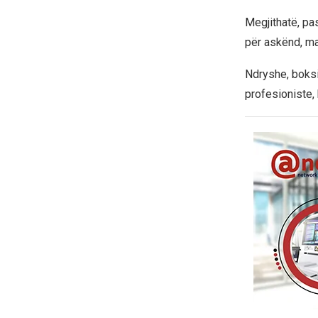
Megjithatë, pa
për askënd, ma
Ndryshe, boksi
profesioniste, 