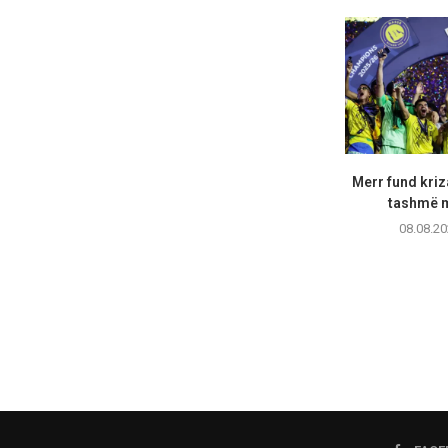
Merr fund kriz
tashmë m
08.08.20