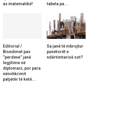
as matematikë!
tabela pa...
Editorial /
Sa janë të mbrojtur
Bisedimet pas
punëtorët e
“perdeve” janë
ndërtimtarisë sot?
legjitime në
diplomaci, por para
nënshkrimit
patjetër të ketë...