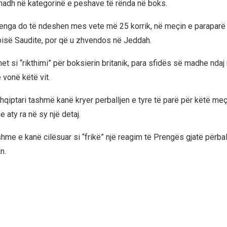
madh në kategorinë e peshave të rënda në boks.
nga do të ndeshen mes vete më 25 korrik, në meçin e paraparë t
bisë Saudite, por që u zhvendos në Jeddah.
t si “rikthimi” për boksierin britanik, para sfidës së madhe ndaj 
 vonë këtë vit.
hqiptari tashmë kanë kryer perballjen e tyre të parë për këtë meç
 aty ra në sy një detaj.
hme e kanë cilësuar si “frikë” një reagim të Prengës gjatë përbal
n.