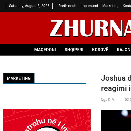
Saturday, August 8, 2026
Rreth nesh
Impresumi
Marketing
Kont
MAQEDONI
SHQIPËRI
KOSOVË
RAJON 
Joshua d
MARKETING
reagimi i
Nga
D. V.
02.