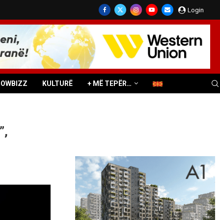
Login
HOWBIZZ
KULTURË
+ MË TEPËR…
”,