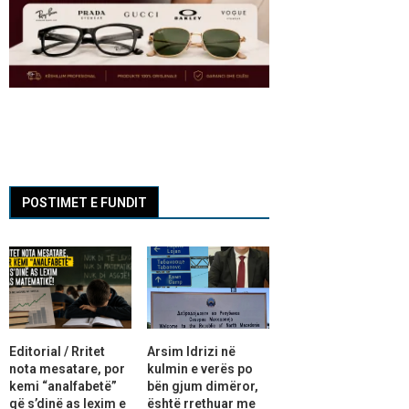
POSTIMET E FUNDIT
Editorial / Rritet
Arsim Idrizi në
nota mesatare, por
kulmin e verës po
kemi “analfabetë”
bën gjum dimëror,
që s’dinë as lexim e
është rrethuar me