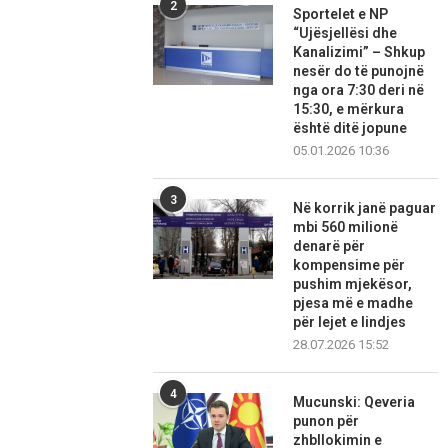
2
Sportelet e NP
“Ujësjellësi dhe
Kanalizimi” – Shkup
nesër do të punojnë
nga ora 7:30 deri në
15:30, e mërkura
është ditë jopune
05.01.2026 10:36
3
Në korrik janë paguar
mbi 560 milionë
denarë për
kompensime për
pushim mjekësor,
pjesa më e madhe
për lejet e lindjes
28.07.2026 15:52
4
Mucunski: Qeveria
punon për
zhbllokimin e