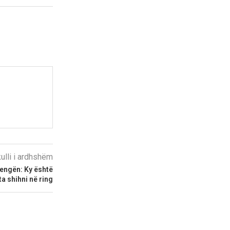
kulli i ardhshëm
engën: Ky është
ta shihni në ring