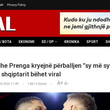
akt
Privacy Policy
/ BOTA
EKONOMI
ED / OP
KRONIKA
SPORT
S
he Prenga kryejnë përballjen “sy më sy
 shqiptarit bëhet viral
A+
A-
06.2026 11:49
1,867
e lexuar