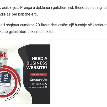
s përballjes, Prenga u deklarua i gatshëm nuk thënë se në ring nu
dje as për babanë e tij.
eri shqiptar numëron 20 fitore dhe vetëm një humbje në karrierë
ku të gjitha fitoret i ka me nokaut.