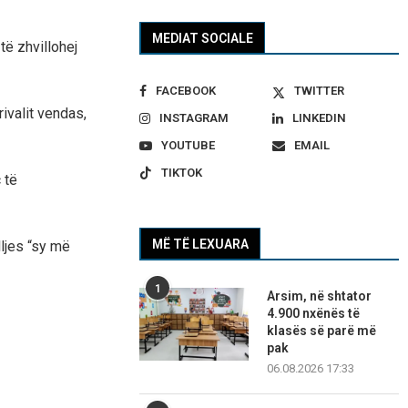
MEDIAT SOCIALE
ë zhvillohej
FACEBOOK
TWITTER
rivalit vendas,
INSTAGRAM
LINKEDIN
YOUTUBE
EMAIL
TIKTOK
 të
MË TË LEXUARA
ljes “sy më
1
Arsim, në shtator
4.900 nxënës të
klasës së parë më
pak
06.08.2026 17:33