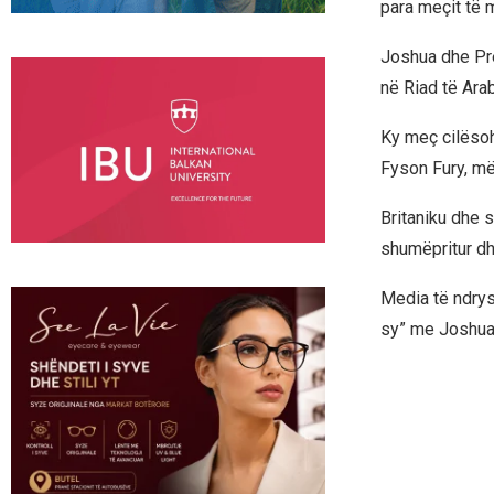
para meçit të 
Joshua dhe Pre
në Riad të Ara
Ky meç cilësohe
Fyson Fury, më
Britaniku dhe s
shumëpritur dhe
Media të ndrys
sy” me Joshua