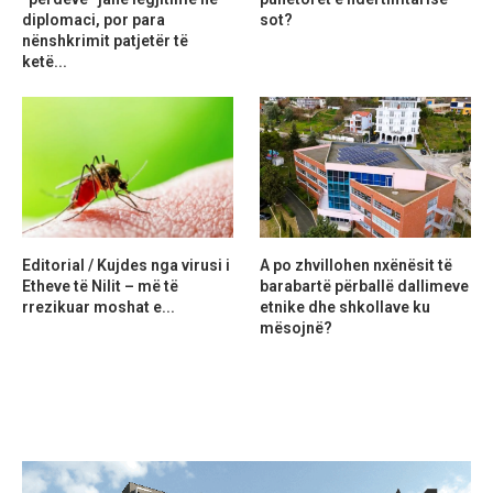
diplomaci, por para
sot?
nënshkrimit patjetër të
ketë...
Editorial / Kujdes nga virusi i
A po zhvillohen nxënësit të
Etheve të Nilit – më të
barabartë përballë dallimeve
rrezikuar moshat e...
etnike dhe shkollave ku
mësojnë?