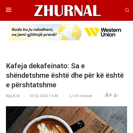
Kafeja dekafeinato: Sa e
shëndetshme është dhe për kë është
e përshtatshme
A+
A-
Nga
B.M
03.02.2026 14:46
2,129
e lexuar