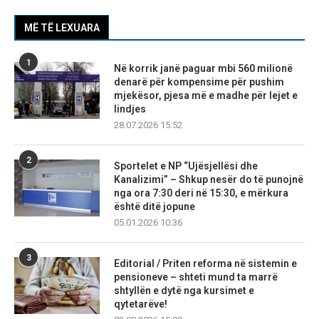
MË TË LEXUARA
1
Në korrik janë paguar mbi 560 milionë
denarë për kompensime për pushim
mjekësor, pjesa më e madhe për lejet e
lindjes
28.07.2026 15:52
2
Sportelet e NP “Ujësjellësi dhe
Kanalizimi” – Shkup nesër do të punojnë
nga ora 7:30 deri në 15:30, e mërkura
është ditë jopune
05.01.2026 10:36
3
Editorial / Priten reforma në sistemin e
pensioneve – shteti mund ta marrë
shtyllën e dytë nga kursimet e
qytetarëve!