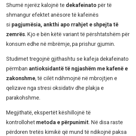
Shumë njerëz kalojnë te
dekafeinato
për të
shmangur efektet anësore të kafeinës
si
pagjumësia, ankthi apo rrahjet e shpejta të
zemrës
. Kjo e bën këtë variant të përshtatshëm për
konsum edhe në mbrëmje, pa prishur gjumin.
Studimet tregojnë gjithashtu se kafeja dekafeinato
përmban
antioksidantë të ngjashëm me kafenë e
zakonshme
, të cilët ndihmojnë në mbrojtjen e
qelizave nga stresi oksidativ dhe plakja e
parakohshme.
Megjithatë, ekspertët këshillojnë të
kontrollohet
metoda e përpunimit
. Në disa raste
përdoren tretës kimikë që mund të ndikojnë paksa