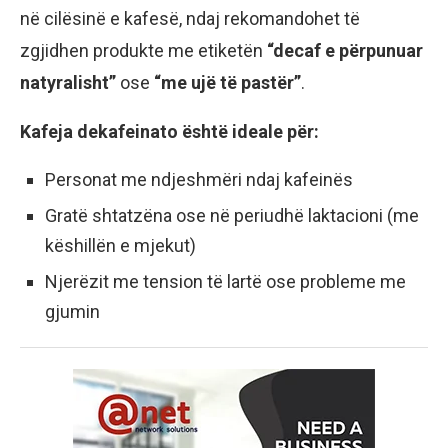
në cilësinë e kafesë, ndaj rekomandohet të
zgjidhen produkte me etiketën
“decaf e përpunuar
natyralisht”
ose
“me ujë të pastër”
.
Kafeja dekafeinato është ideale për:
Personat me ndjeshmëri ndaj kafeinës
Gratë shtatzëna ose në periudhë laktacioni (me
këshillën e mjekut)
Njerëzit me tension të lartë ose probleme me
gjumin