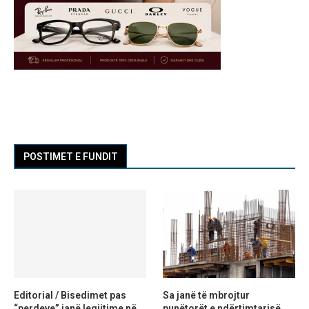
POSTIMET E FUNDIT
Editorial / Bisedimet pas
Sa janë të mbrojtur
“perdeve” janë legjitime në
punëtorët e ndërtimtarisë