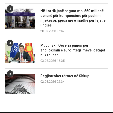
3
Në korrik janë paguar mbi 560 milionë
denarë për kompensime për pushim
mjekësor, pjesa më e madhe për lejet e
lindjes
28.07.2026 15:52
4
Mucunski: Qeveria punon për
zhbllokimin e eurointegrimeve, detajet
nuk thuhen
03.08.2026 16:35
5
Regjistrohet tërmet në Shkup
02.08.2026 22:34