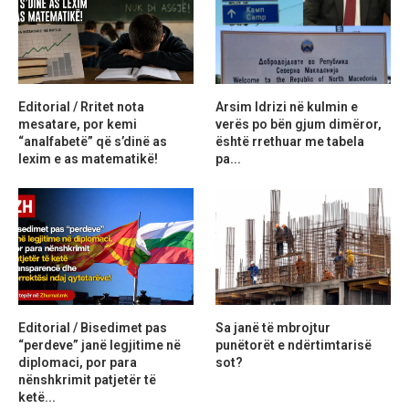
Editorial / Rritet nota
Arsim Idrizi në kulmin e
mesatare, por kemi
verës po bën gjum dimëror,
“analfabetë” që s’dinë as
është rrethuar me tabela
lexim e as matematikë!
pa...
Editorial / Bisedimet pas
Sa janë të mbrojtur
“perdeve” janë legjitime në
punëtorët e ndërtimtarisë
diplomaci, por para
sot?
nënshkrimit patjetër të
ketë...