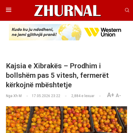
Kajsia e Xibrakës – Prodhim i
bollshëm pas 5 vitesh, fermerët
kërkojnë mbështetje
A+
A-
Nga
Xh M
17.05.2026 23:22
2,884
e lexuar