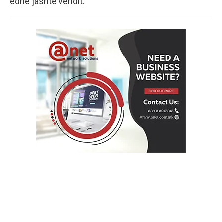
edhe jashtë vendit.