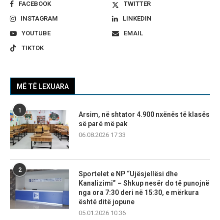
FACEBOOK
TWITTER
INSTAGRAM
LINKEDIN
YOUTUBE
EMAIL
TIKTOK
MË TË LEXUARA
1
Arsim, në shtator 4.900 nxënës të klasës
së parë më pak
06.08.2026 17:33
2
Sportelet e NP “Ujësjellësi dhe
Kanalizimi” – Shkup nesër do të punojnë
nga ora 7:30 deri në 15:30, e mërkura
është ditë jopune
05.01.2026 10:36