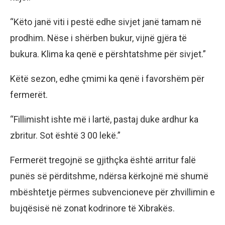
“Këto janë viti i pestë edhe sivjet janë tamam në
prodhim. Nëse i shërben bukur, vijnë gjëra të
bukura. Klima ka qenë e përshtatshme për sivjet.”
Këtë sezon, edhe çmimi ka qenë i favorshëm për
fermerët.
“Fillimisht ishte më i lartë, pastaj duke ardhur ka
zbritur. Sot është 3 00 lekë.”
Fermerët tregojnë se gjithçka është arritur falë
punës së përditshme, ndërsa kërkojnë më shumë
mbështetje përmes subvencioneve për zhvillimin e
bujqësisë në zonat kodrinore të Xibrakës.