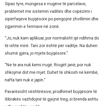
Sipas tyre, mungesa e rrugëve të parcelave,
problemet me sistemin vaditës dhe copëzimi i
sipërfaqeve bujqësore po pengojnë zhvillimin dhe
zgjerimin e fermave në zonë.
“Jo, nuk kam aplikuar, por normalisht që ndihma do
të ishte mirë. Tani zor është për vaditje. Na duhen
shumë gjëra, jo mjete bujqësore.”
“Ne te ara nuk kemi rrugë. Rrugët janë, por nuk
shkojmë dot me mjet. Duhet të shkosh në këmbë,
nafta tani nuk e japin.”
Pavarësisht vështirësive, prodhimet bujqësore të
Xibrakës vazhdojnë të gjejnë treg, si brenda ashtu