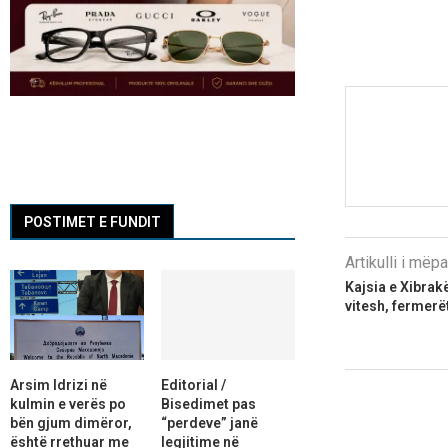
POSTIMET E FUNDIT
Artikulli i më
Kajsia e Xibrak
vitesh, fermerë
Arsim Idrizi në
Editorial /
kulmin e verës po
Bisedimet pas
bën gjum dimëror,
“perdeve” janë
është rrethuar me
legjitime në