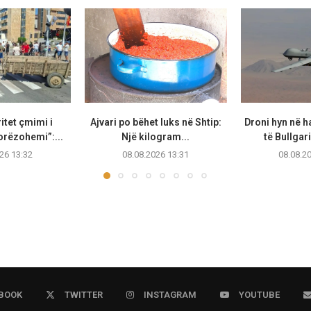
ritet çmimi i
Ajvari po bëhet luks në Shtip:
Droni hyn në h
orëzohemi”:...
Një kilogram...
të Bullgari
26 13:32
08.08.2026 13:31
08.08.2
BOOK
TWITTER
INSTAGRAM
YOUTUBE