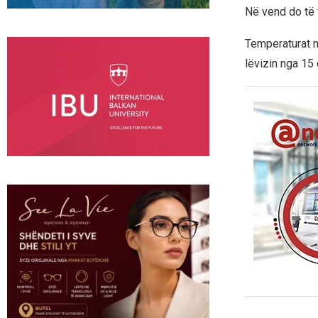
Në vend do të f
Temperaturat m
lëvizin nga 15 