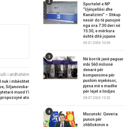
2
Sportelet e NP
“Ujësjellësi dhe
Kanalizimi” – Shkup
nesër do të punojnë
nga ora 7:30 deri në
15:30, e mërkura
është ditë jopune
05.01.2026 10:36
3
Në korrik janë paguar
mbi 560 milionë
denarë për
kulli i ardhshëm
kompensime për
pushim mjekësor,
 nuk i mbështet
pjesa më e madhe
e, Siljanovska-
për lejet e lindjes
ytetarë mund t’i
propozojnë ato
28.07.2026 15:52
4
Mucunski: Qeveria
punon për
zhbllokimin e