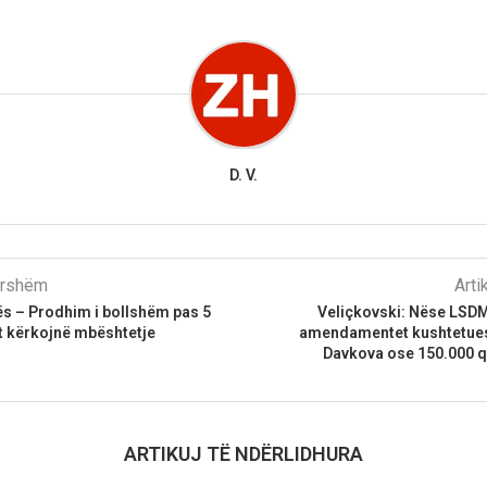
D. V.
parshëm
Arti
ës – Prodhim i bollshëm pas 5
Veliçkovski: Nëse LSDM
t kërkojnë mbështetje
amendamentet kushtetues
Davkova ose 150.000 q
ARTIKUJ TË NDËRLIDHURA