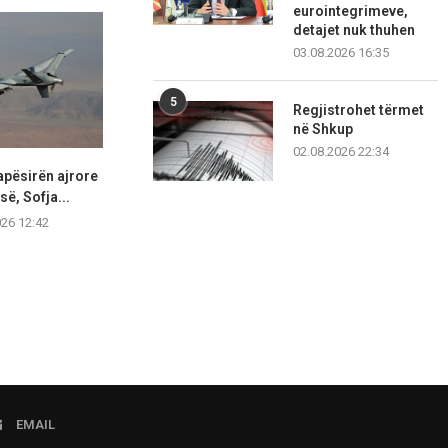
eurointegrimeve,
detajet nuk thuhen
03.08.2026 16:35
5
Regjistrohet tërmet
në Shkup
02.08.2026 22:34
apësirën ajrore
Në Shqipëri digjet një furgon
25 vjet nga su
së, Sofja...
me targa të...
08.08.2
026 12:42
08.08.2026 12:39
EMAIL