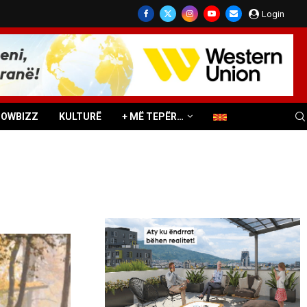
Login
HOWBIZZ
KULTURË
+ MË TEPËR…