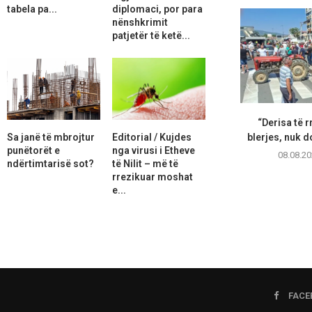
tabela pa...
diplomaci, por para
nënshkrimit
patjetër të ketë...
“Derisa të r
Sa janë të mbrojtur
Editorial / Kujdes
blerjes, nuk d
punëtorët e
nga virusi i Etheve
08.08.20
ndërtimtarisë sot?
të Nilit – më të
rrezikuar moshat
e...
FACE