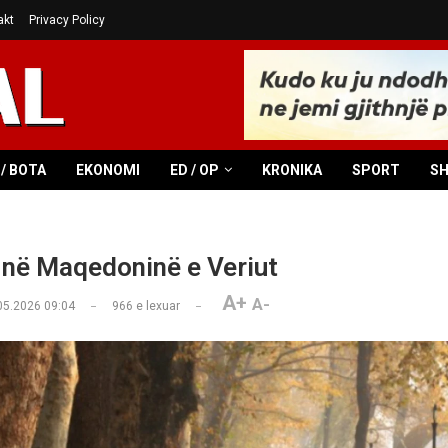
akt
Privacy Policy
/ BOTA
EKONOMI
ED / OP
KRONIKA
SPORT
S
 në Maqedoninë e Veriut
A+
A-
05.2026 09:04
966
e lexuar