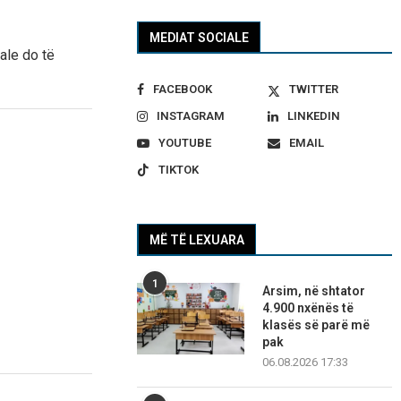
MEDIAT SOCIALE
ale do të
FACEBOOK
TWITTER
INSTAGRAM
LINKEDIN
YOUTUBE
EMAIL
TIKTOK
MË TË LEXUARA
1
Arsim, në shtator
4.900 nxënës të
klasës së parë më
pak
06.08.2026 17:33