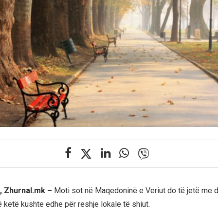
, Zhurnal.mk –
Moti sot në Maqedoninë e Veriut do të jetë me d
ë ketë kushte edhe për reshje lokale të shiut.