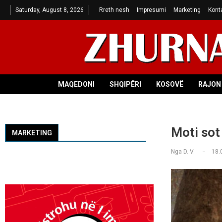
Saturday, August 8, 2026
Rreth nesh
Impresumi
Marketing
Kont
MAQEDONI
SHQIPËRI
KOSOVË
RAJON 
Moti sot
MARKETING
Nga
D. V.
18.