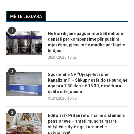
MË TË LEXUARA
1
Në korrik janë paguar mbi 560 milionë
denarë për kompensime për pushim
mjekësor, pjesa më e madhe për lejet e
lindjes
28.07.2026 15:52
2
Sportelet e NP “Ujësjellësi dhe
Kanalizimi” – Shkup nesër do të punojnë
nga ora 7:30 deri në 15:30, e mërkura
është ditë jopune
05.01.2026 10:36
3
Editorial / Priten reforma në sistemin e
pensioneve – shteti mund ta marrë
shtyllën e dytë nga kursimet e
qytetarëve!