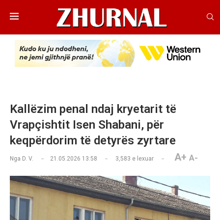
Kallëzim penal ndaj kryetarit të
Vrapçishtit Isen Shabani, për
keqpërdorim të detyrës zyrtare
A+
A-
Nga
D. V.
21.05.2026 13:58
3,583
e lexuar