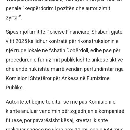
penale “keqpërdorim i pozitës dhe autorizimit
zyrtar”.
Sipas njoftimit të Policisë Financiare, Shabani gjatë
vitit 2025 ka lidhur kontratë për rikonstruksionin e
një rruge lokale në fshatin Dobërdoll, edhe pse për
procedurën e furnizimit publik kishte ankesë aktive
dhe ende nuk ishte marrë vendim përfundimtar nga
Komisioni Shtetëror për Ankesa në Furnizime
Publike.
Autoritetet bëjnë të ditur se më pas Komisioni e
kishte anuluar vendimin për zgjedhjen e kompanisë
fituese, por pavarësisht kësaj, kryetari kishte
realizuar pagesë në vlerë prej 11 milionë e 848 mijë