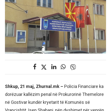
Shkup, 21 maj, Zhurnal.mk –
Policia Financiare ka
dorëzuar kallëzim penal në Prokurorinë Themelore
në Gostivar kundër kryetarit të Komunës së
Vrapçishtit, Isen Shabani, nën dyshimet për veprën