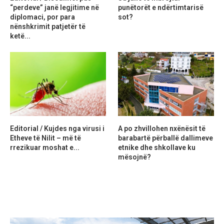
“perdeve” janë legjitime në
punëtorët e ndërtimtarisë
diplomaci, por para
sot?
nënshkrimit patjetër të
ketë...
Editorial / Kujdes nga virusi i
A po zhvillohen nxënësit të
Etheve të Nilit – më të
barabartë përballë dallimeve
rrezikuar moshat e...
etnike dhe shkollave ku
mësojnë?