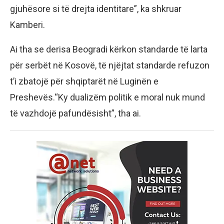
gjuhësore si të drejta identitare”, ka shkruar
Kamberi.
Ai tha se derisa Beogradi kërkon standarde të larta
për serbët në Kosovë, të njëjtat standarde refuzon
t’i zbatojë për shqiptarët në Luginën e
Preshevës.“Ky dualizëm politik e moral nuk mund
të vazhdojë pafundësisht”, tha ai.