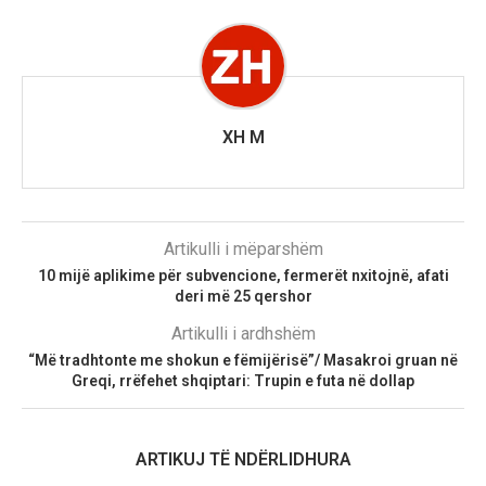
XH M
Artikulli i mëparshëm
10 mijë aplikime për subvencione, fermerët nxitojnë, afati
deri më 25 qershor
Artikulli i ardhshëm
“Më tradhtonte me shokun e fëmijërisë”/ Masakroi gruan në
Greqi, rrëfehet shqiptari: Trupin e futa në dollap
ARTIKUJ TË NDËRLIDHURA