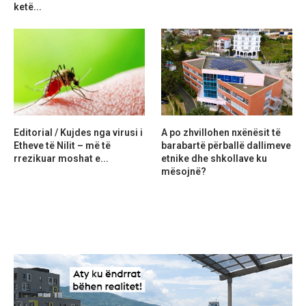
ketë...
Editorial / Kujdes nga virusi i
A po zhvillohen nxënësit të
Etheve të Nilit – më të
barabartë përballë dallimeve
rrezikuar moshat e...
etnike dhe shkollave ku
mësojnë?