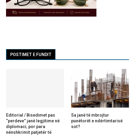
POSTIMET E FUNDIT
Editorial / Bisedimet pas
Sa janë të mbrojtur
“perdeve” janë legjitime në
punëtorët e ndërtimtarisë
diplomaci, por para
sot?
nënshkrimit patjetër të