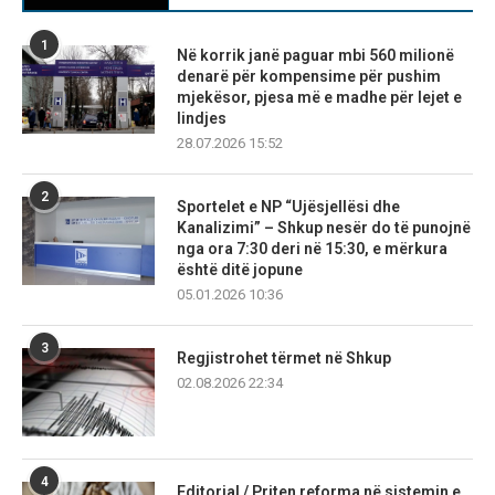
1
Në korrik janë paguar mbi 560 milionë
denarë për kompensime për pushim
mjekësor, pjesa më e madhe për lejet e
lindjes
28.07.2026 15:52
2
Sportelet e NP “Ujësjellësi dhe
Kanalizimi” – Shkup nesër do të punojnë
nga ora 7:30 deri në 15:30, e mërkura
është ditë jopune
05.01.2026 10:36
3
Regjistrohet tërmet në Shkup
02.08.2026 22:34
4
Editorial / Priten reforma në sistemin e