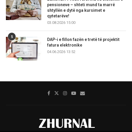
pensioneve – shteti mund ta marrë
shtyllën e dytë nga kursimet e
qytetarëve!
03.08.2026 15:00
5
DAP-i e fillon fazën e tretë të projektit
fatura elektronike
04.06.2026 13:52