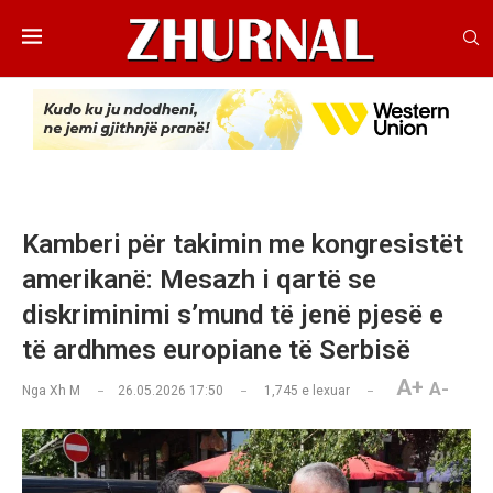
Kamberi për takimin me kongresistët
amerikanë: Mesazh i qartë se
diskriminimi s’mund të jenë pjesë e
të ardhmes europiane të Serbisë
A+
A-
Nga
Xh M
26.05.2026 17:50
1,745
e lexuar