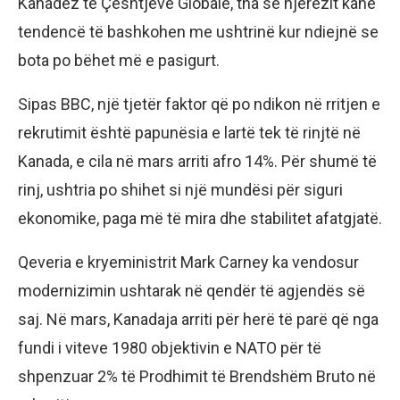
Kanadez të Çështjeve Globale, tha se njerëzit kanë
tendencë të bashkohen me ushtrinë kur ndiejnë se
bota po bëhet më e pasigurt.
Sipas BBC, një tjetër faktor që po ndikon në rritjen e
rekrutimit është papunësia e lartë tek të rinjtë në
Kanada, e cila në mars arriti afro 14%. Për shumë të
rinj, ushtria po shihet si një mundësi për siguri
ekonomike, paga më të mira dhe stabilitet afatgjatë.
Qeveria e kryeministrit Mark Carney ka vendosur
modernizimin ushtarak në qendër të agjendës së
saj. Në mars, Kanadaja arriti për herë të parë që nga
fundi i viteve 1980 objektivin e NATO për të
shpenzuar 2% të Prodhimit të Brendshëm Bruto në