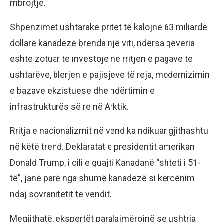
mbrojtje.
Shpenzimet ushtarake pritet të kalojnë 63 miliardë
dollarë kanadezë brenda një viti, ndërsa qeveria
është zotuar të investojë në rritjen e pagave të
ushtarëve, blerjen e pajisjeve të reja, modernizimin
e bazave ekzistuese dhe ndërtimin e
infrastrukturës së re në Arktik.
Rritja e nacionalizmit në vend ka ndikuar gjithashtu
në këtë trend. Deklaratat e presidentit amerikan
Donald Trump, i cili e quajti Kanadanë “shteti i 51-
të”, janë parë nga shumë kanadezë si kërcënim
ndaj sovranitetit të vendit.
Megjithatë, ekspertët paralajmërojnë se ushtria