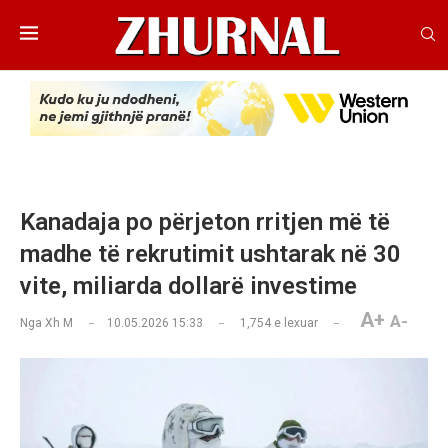
Kanadaja po përjeton rritjen më të
madhe të rekrutimit ushtarak në 30
vite, miliarda dollarë investime
A+
A-
Nga
Xh M
10.05.2026 15:33
1,754
e lexuar