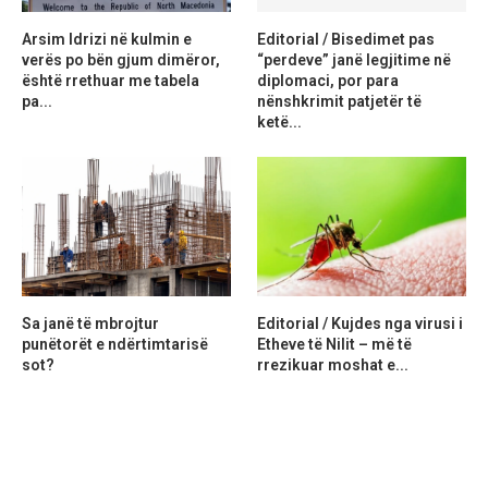
Arsim Idrizi në kulmin e
Editorial / Bisedimet pas
verës po bën gjum dimëror,
“perdeve” janë legjitime në
është rrethuar me tabela
diplomaci, por para
pa...
nënshkrimit patjetër të
ketë...
Sa janë të mbrojtur
Editorial / Kujdes nga virusi i
punëtorët e ndërtimtarisë
Etheve të Nilit – më të
sot?
rrezikuar moshat e...