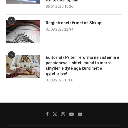
është ditë jopune
05.01.2026 10:36
4
Regjistrohet tërmet në Shkup
02.08.2026 22:34
5
Editorial / Priten reforma në sistemin e
pensioneve – shteti mund ta marrë
shtyllën e dytë nga kursimet e
qytetarëve!
03.08.2026 15:00