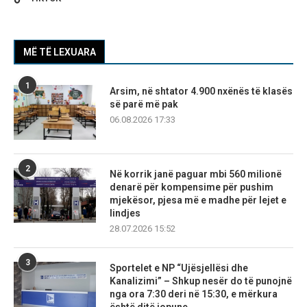
MË TË LEXUARA
1
Arsim, në shtator 4.900 nxënës të klasës
së parë më pak
06.08.2026 17:33
2
Në korrik janë paguar mbi 560 milionë
denarë për kompensime për pushim
mjekësor, pjesa më e madhe për lejet e
lindjes
28.07.2026 15:52
3
Sportelet e NP “Ujësjellësi dhe
Kanalizimi” – Shkup nesër do të punojnë
nga ora 7:30 deri në 15:30, e mërkura