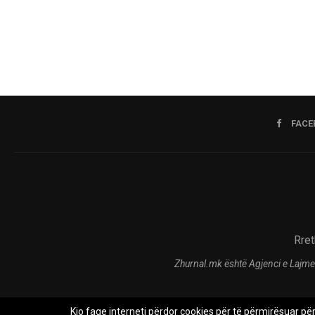
FACE
Rret
Zhurnal.mk është Agjenci e Lajme
Kjo faqe interneti përdor cookies për të përmirësuar pë