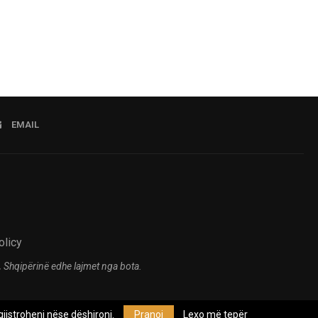
EMAIL
olicy
 Shqipërinë edhe lajmet nga bota.
jistroheni nëse dëshironi.
Pranoj
Lexo më tepër