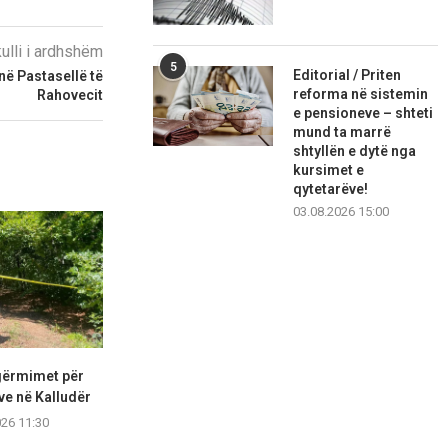
kulli i ardhshëm
5
Editorial / Priten
në Pastasellë të
reforma në sistemin
Rahovecit
e pensioneve – shteti
mund ta marrë
shtyllën e dytë nga
kursimet e
qytetarëve!
03.08.2026 15:00
gërmimet për
Çështja e presidentit, Pacolli:
GLPS bën 
ve në Kalludër
Përgjegjësia është e të...
konstituimi
bren
026 11:30
07.08.2026 11:28
07.08.2