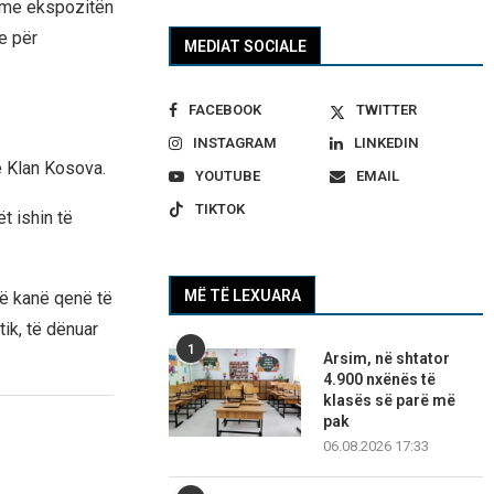
r me ekspozitën
e për
MEDIAT SOCIALE
FACEBOOK
TWITTER
INSTAGRAM
LINKEDIN
ë Klan Kosova.
YOUTUBE
EMAIL
TIKTOK
t ishin të
MË TË LEXUARA
që kanë qenë të
tik, të dënuar
1
Arsim, në shtator
4.900 nxënës të
klasës së parë më
pak
06.08.2026 17:33