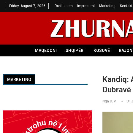
Friday, August 7, 2026
Rreth nesh
Impresumi
Marketing
Kontakt
MAQEDONI
SHQIPËRI
KOSOVË
RAJON 
Kandiq: 
MARKETING
Dubravë 
Nga
D. V.
31.