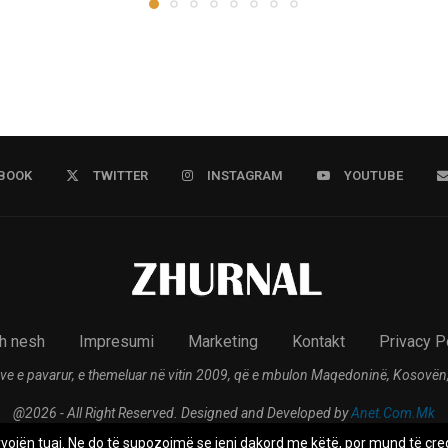
BOOK
TWITTER
INSTAGRAM
YOUTUBE
h nesh
Impresumi
Marketing
Kontakt
Privacy P
ve e pavarur, e themeluar në vitin 2009, që e mbulon Maqedoninë, Kosovën,
@2026 - All Right Reserved. Designed and Developed by
Anet.Com.Mk
rvojën tuaj. Ne do të supozojmë se jeni dakord me këtë, por mund të çreg