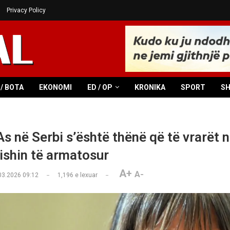
Privacy Policy
/ BOTA
EKONOMI
ED / OP
KRONIKA
SPORT
S
As në Serbi s’është thënë që të vrarët 
ishin të armatosur
A+
A-
03.2026 09:12
1,196
e lexuar