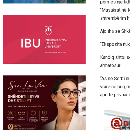
përmes një lid
“Masakrat në K
shtrembërim hi
Ajo tha se Shk
“Ekspozita nuk
Kandiq shtoi s
armatosur.
“As në Serbi n
vrarë në burgun
apo të privuar n