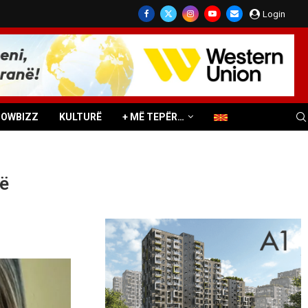
Login
HOWBIZZ
KULTURË
+ MË TEPËR…
në