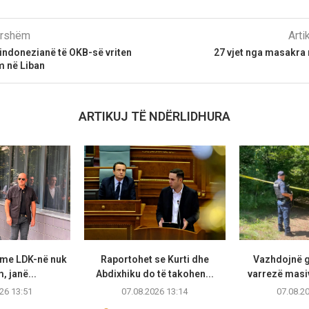
parshëm
Arti
indonezianë të OKB-së vriten
27 vjet nga masakra 
m në Liban
ARTIKUJ TË NDËRLIDHURA
 me LDK-në nuk
Raportohet se Kurti dhe
Vazhdojnë 
, janë...
Abdixhiku do të takohen...
varrezë masi
26 13:51
07.08.2026 13:14
07.08.2