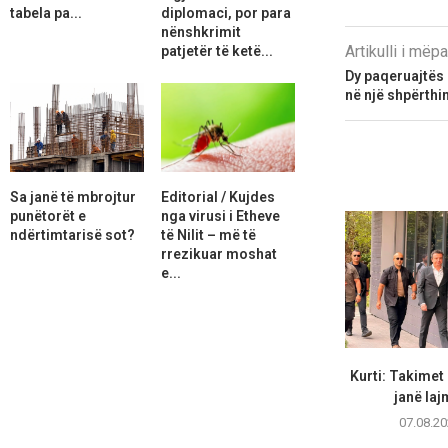
tabela pa...
diplomaci, por para
nënshkrimit
Artikulli i më
patjetër të ketë...
Dy paqeruajtës 
në një shpërthi
Sa janë të mbrojtur
Editorial / Kujdes
punëtorët e
nga virusi i Etheve
ndërtimtarisë sot?
të Nilit – më të
rrezikuar moshat
e...
Kurti: Takimet
janë lajm
07.08.20