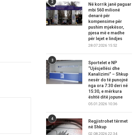
2
Në korrik janë paguar
mbi 560 milionë
denarë për
kompensime për
pushim mjekësor,
pjesa më e madhe
për lejet e lindjes
28.07.2026 15:52
3
Sportelet e NP
“Ujësjellësi dhe
Kanalizimi” – Shkup
nesër do të punojnë
nga ora 7:30 deri në
15:30, e mërkura
është ditë jopune
05.01.2026 10:36
4
Regjistrohet tërmet
në Shkup
02.08.2026 22:34