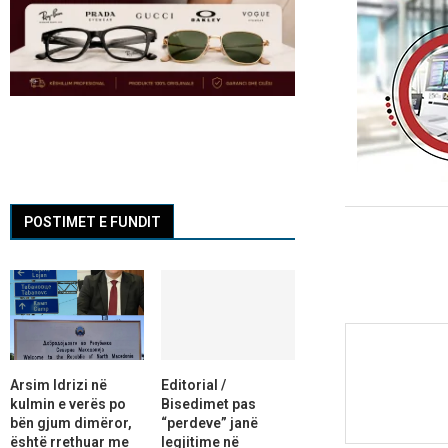
POSTIMET E FUNDIT
Arsim Idrizi në
Editorial /
kulmin e verës po
Bisedimet pas
bën gjum dimëror,
“perdeve” janë
është rrethuar me
legjitime në