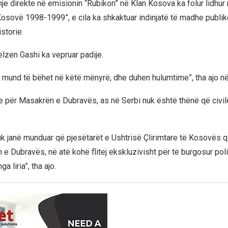
hje direkte në emisionin “Rubikon” në Klan Kosova ka folur lidhu
osovë 1998-1999”, e cila ka shkaktuar indinjatë të madhe publik
storie.
ëlzen Gashi ka vepruar padije.
 mund të bëhet në këtë mënyrë, dhe duhen hulumtime”, tha ajo n
e për Masakrën e Dubravës, as në Serbi nuk është thënë që civilë
uk janë munduar që pjesëtarët e Ushtrisë Çlirimtare të Kosovës 
 e Dubravës, në atë kohë flitej ekskluzivisht për të burgosur poli
ga liria”, tha ajo.