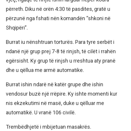
përreth. Diku në orën 4:30 të pasdites, gratë u
përzunë nga fshati nën komandën “shkoni në
Shqipëri”.
Burrat iu nënshtruan torturës. Para tyre serbët i
ndanë një grup prej 7-8 të rinjsh, të cilët i rrahën
egërsisht. Ky grup të rinjsh u rreshtua aty pranë
dhe u qëllua me armë automatike.
Burrat ishin ndarë në katër grupe dhe ishin
vendosur buzë një rrëpire. Ky ishte momenti kur
nis ekzekutimi në masë, duke u qëlluar me
automatikë. U vranë 106 civilë.
Trembëdhjetë i mbijetuan masakrës.