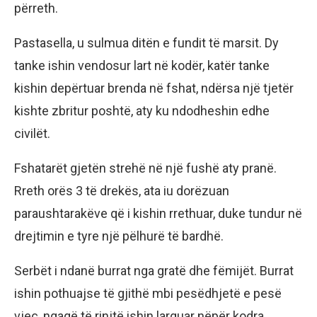
përreth.
Pastasella, u sulmua ditën e fundit të marsit. Dy
tanke ishin vendosur lart në kodër, katër tanke
kishin depërtuar brenda në fshat, ndërsa një tjetër
kishte zbritur poshtë, aty ku ndodheshin edhe
civilët.
Fshatarët gjetën strehë në një fushë aty pranë.
Rreth orës 3 të drekës, ata iu dorëzuan
paraushtarakëve që i kishin rrethuar, duke tundur në
drejtimin e tyre një pëlhurë të bardhë.
Serbët i ndanë burrat nga gratë dhe fëmijët. Burrat
ishin pothuajse të gjithë mbi pesëdhjetë e pesë
vjeç, ngaqë të rinjtë ishin larguar nëpër kodra