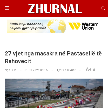
27 vjet nga masakra në Pastasellë të
Rahovecit
A+
A-
Nga
D. V.
31.03.2026 09:15
1,299
e lexuar