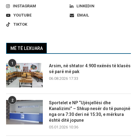
INSTAGRAM
LINKEDIN
YOUTUBE
EMAIL
TIKTOK
MË TË LEXUARA
1
Arsim, në shtator 4.900 nxënës të klasës
së parë më pak
06.08.2026 17:33
2
Sportelet e NP “Ujësjellësi dhe
Kanalizimi” – Shkup nesër do të punojnë
nga ora 7:30 deri në 15:30, e mërkura
është ditë jopune
05.01.2026 10:36