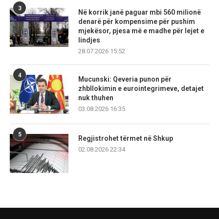
3
Në korrik janë paguar mbi 560 milionë
denarë për kompensime për pushim
mjekësor, pjesa më e madhe për lejet e
lindjes
28.07.2026 15:52
4
Mucunski: Qeveria punon për
zhbllokimin e eurointegrimeve, detajet
nuk thuhen
03.08.2026 16:35
5
Regjistrohet tërmet në Shkup
02.08.2026 22:34