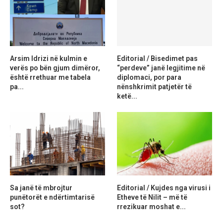
Arsim Idrizi në kulmin e
Editorial / Bisedimet pas
verës po bën gjum dimëror,
“perdeve” janë legjitime në
është rrethuar me tabela
diplomaci, por para
pa...
nënshkrimit patjetër të
ketë...
Sa janë të mbrojtur
Editorial / Kujdes nga virusi i
punëtorët e ndërtimtarisë
Etheve të Nilit – më të
sot?
rrezikuar moshat e...