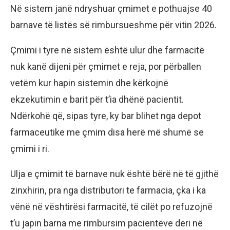
Në sistem janë ndryshuar çmimet e pothuajse 40
barnave të listës së rimbursueshme për vitin 2026.
Çmimi i tyre në sistem është ulur dhe farmacitë
nuk kanë dijeni për çmimet e reja, por përballen
vetëm kur hapin sistemin dhe kërkojnë
ekzekutimin e barit për t’ia dhënë pacientit.
Ndërkohë që, sipas tyre, ky bar blihet nga depot
farmaceutike me çmim disa herë më shumë se
çmimi i ri.
Ulja e çmimit të barnave nuk është bërë në të gjithë
zinxhirin, pra nga distributori te farmacia, çka i ka
vënë në vështirësi farmacitë, të cilët po refuzojnë
t’u japin barna me rimbursim pacientëve deri në