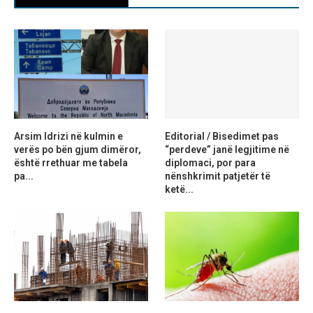
Arsim Idrizi në kulmin e
Editorial / Bisedimet pas
verës po bën gjum dimëror,
“perdeve” janë legjitime në
është rrethuar me tabela
diplomaci, por para
pa...
nënshkrimit patjetër të
ketë...