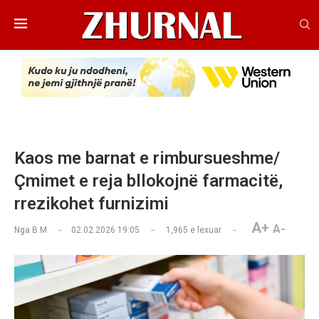
Kaos me barnat e rimbursueshme/
Çmimet e reja bllokojnë farmacitë,
rrezikohet furnizimi
A+
A-
Nga
B.M
02.02.2026 19:05
1,965
e lexuar