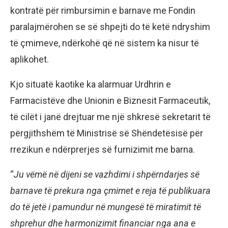
kontratë për rimbursimin e barnave me Fondin
paralajmërohen se së shpejti do të ketë ndryshim
të çmimeve, ndërkohë që në sistem ka nisur të
aplikohet.
Kjo situatë kaotike ka alarmuar Urdhrin e
Farmacistëve dhe Unionin e Biznesit Farmaceutik,
të cilët i janë drejtuar me një shkresë sekretarit të
përgjithshëm të Ministrisë së Shëndetësisë për
rrezikun e ndërprerjes së furnizimit me barna.
“
Ju vëmë në dijeni se vazhdimi i shpërndarjes së
barnave të prekura nga çmimet e reja të publikuara
do të jetë i pamundur në mungesë të miratimit të
shprehur dhe harmonizimit financiar nga ana e