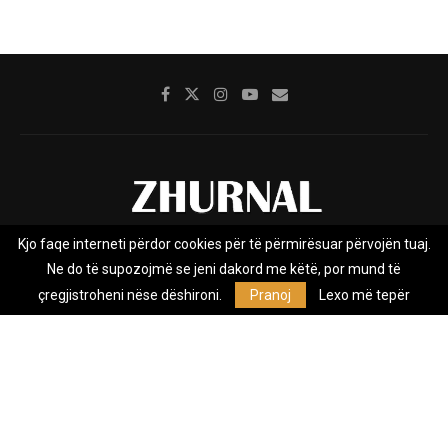
Kjo faqe interneti përdor cookies për të përmirësuar përvojën tuaj.
Rreth nesh
Impresumi
Marketing
Kontakt
Ne do të supozojmë se jeni dakord me këtë, por mund të
Privacy Policy
çregjistroheni nëse dëshironi.
Pranoj
Lexo më tepër
Zhurnal.mk është Agjenci e Lajmeve e pavarur, e themeluar në vitin
2009, që e mbulon Maqedoninë, Kosovën, Shqipërinë edhe lajmet
nga bota.
@2026 - All Right Reserved. Designed and Developed by
Anet.Com.Mk