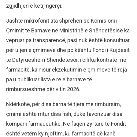
zgjidhjen e këtij ngërçi.
Jashtë mikrofonit ata shprehen se Komisioni i
Çmimit të Barnave në Ministrinë e Shëndetësisë ka
vepruar pa transparencë, pasi nuk është konsultuar
për uljen e çmimeve dhe po kështu Fondi i Kujdesit
të Detyrueshëm Shëndetësor, i cili ka kontratë me
farmacitë, ka nisur ekzekutimin e çmimeve të reja
pa u publikuar lista e re e barnave të
rimbursueshme për vitin 2026.
Ndërkohë, për disa barna të tjera me rimbursim,
çmimi është rritur disa fish, duke favorizuar disa
kompani farmaceutike. Në faqen zyrtare të Fondit
është vetëm ky njoftim, ku farmacitë që kanë