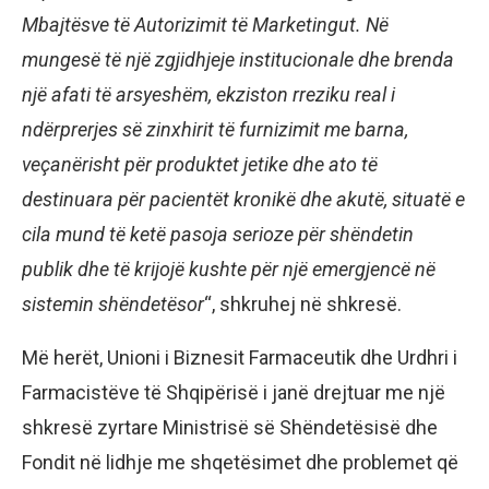
Mbajtësve të Autorizimit të Marketingut. Në
mungesë të një zgjidhjeje institucionale dhe brenda
një afati të arsyeshëm, ekziston rreziku real i
ndërprerjes së zinxhirit të furnizimit me barna,
veçanërisht për produktet jetike dhe ato të
destinuara për pacientët kronikë dhe akutë, situatë e
cila mund të ketë pasoja serioze për shëndetin
publik dhe të krijojë kushte për një emergjencë në
sistemin shëndetësor
“, shkruhej në shkresë.
Më herët, Unioni i Biznesit Farmaceutik dhe Urdhri i
Farmacistëve të Shqipërisë i janë drejtuar me një
shkresë zyrtare Ministrisë së Shëndetësisë dhe
Fondit në lidhje me shqetësimet dhe problemet që