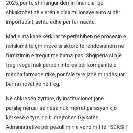
2025, për të shmangur dëmin financiar që
shkaktohet në vlerën e disa milionave euro si për
importuesit, ashtu edhe për farmacitë.
Madje ata kanë kërkuar të përfshihen në procesin e
rishikimit të çmimeve si aktorë të rëndësishëm në
furnizimin e tregut me barna, pasi Shqipëria si një
treg i vogël nuk përbën interes për kompanitë e
mëdha farmaceutike, por falë tyre janë mundësuar
barna inovative në treg.
Në shkresën zyrtare, dy institucionet janë
paralajmëruar se nëse nuk merret parasysh kjo
kërkesë e tyre, do t’i drejtohen Gjykatës
Administrative për pezullimin e vendimit të FSDKSH