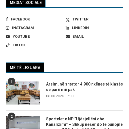
MEDIAT SOCIALE
FACEBOOK
TWITTER
INSTAGRAM
LINKEDIN
YOUTUBE
EMAIL
TIKTOK
MË TË LEXUARA
1
Arsim, në shtator 4.900 nxënës të klasës
së parë më pak
06.08.2026 17:33
2
Sportelet e NP “Ujësjellësi dhe
Kanalizimi” – Shkup nesër do të punojnë