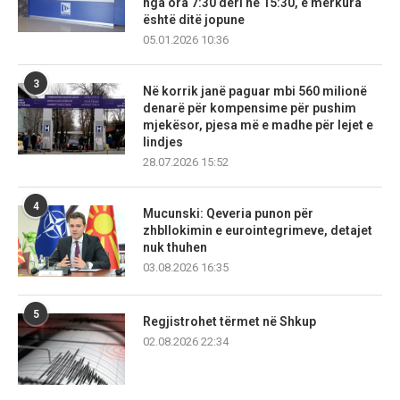
nga ora 7:30 deri në 15:30, e mërkura
është ditë jopune
05.01.2026 10:36
3
Në korrik janë paguar mbi 560 milionë
denarë për kompensime për pushim
mjekësor, pjesa më e madhe për lejet e
lindjes
28.07.2026 15:52
4
Mucunski: Qeveria punon për
zhbllokimin e eurointegrimeve, detajet
nuk thuhen
03.08.2026 16:35
5
Regjistrohet tërmet në Shkup
02.08.2026 22:34