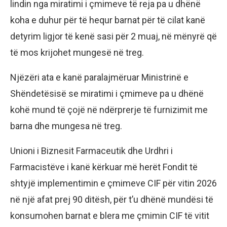
lindin nga miratimi i çmimeve të reja pa u dhënë
koha e duhur për të hequr barnat për të cilat kanë
detyrim ligjor të kenë sasi për 2 muaj, në mënyrë që
të mos krijohet mungesë në treg.
Njëzëri ata e kanë paralajmëruar Ministrinë e
Shëndetësisë se miratimi i çmimeve pa u dhënë
kohë mund të çojë në ndërprerje të furnizimit me
barna dhe mungesa në treg.
Unioni i Biznesit Farmaceutik dhe Urdhri i
Farmacistëve i kanë kërkuar më herët Fondit të
shtyjë implementimin e çmimeve CIF për vitin 2026
në një afat prej 90 ditësh, për t’u dhënë mundësi të
konsumohen barnat e blera me çmimin CIF të vitit