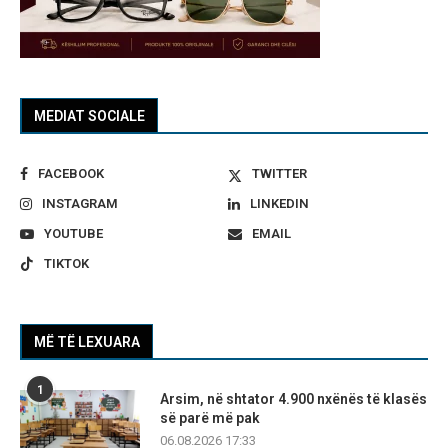
MEDIAT SOCIALE
FACEBOOK
TWITTER
INSTAGRAM
LINKEDIN
YOUTUBE
EMAIL
TIKTOK
MË TË LEXUARA
1
Arsim, në shtator 4.900 nxënës të klasës
së parë më pak
06.08.2026 17:33