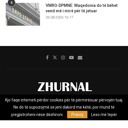
5
VMRO‑DPMNE: Maqedonia do të bëhet
vend më i mirë për të jetuar
03.08.2026 16:17
Kjo faqe interneti përdor cookies për të përmirësuar përvojën tuaj.
Rreth nesh
Impresumi
Marketing
Kontakt
Ne do të supozojmë se jeni dakord me këtë, por mund të
Privacy Policy
çregjistroheni nëse dëshironi.
Pranoj
Lexo më tepër
Zhurnal.mk është Agjenci e Lajmeve e pavarur, e themeluar në vitin
2009, që e mbulon Maqedoninë, Kosovën, Shqipërinë edhe lajmet