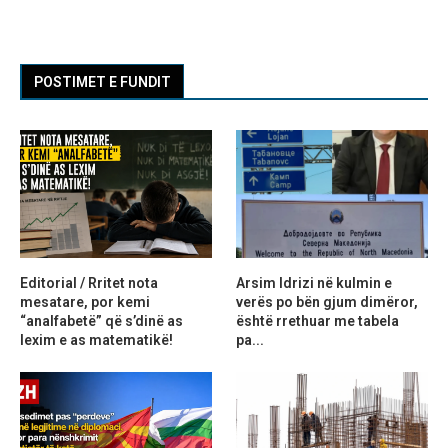
POSTIMET E FUNDIT
Editorial / Rritet nota
Arsim Idrizi në kulmin e
mesatare, por kemi
verës po bën gjum dimëror,
“analfabetë” që s’dinë as
është rrethuar me tabela
lexim e as matematikë!
pa...