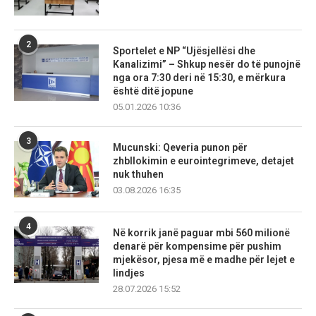
2
Sportelet e NP “Ujësjellësi dhe
Kanalizimi” – Shkup nesër do të punojnë
nga ora 7:30 deri në 15:30, e mërkura
është ditë jopune
05.01.2026 10:36
3
Mucunski: Qeveria punon për
zhbllokimin e eurointegrimeve, detajet
nuk thuhen
03.08.2026 16:35
4
Në korrik janë paguar mbi 560 milionë
denarë për kompensime për pushim
mjekësor, pjesa më e madhe për lejet e
lindjes
28.07.2026 15:52