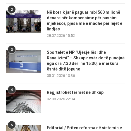
2
Në korrik janë paguar mbi 560 milionë
denarë për kompensime për pushim
mjekësor, pjesa më e madhe për lejet e
lindjes
28.07.2026 15:52
3
Sportelet e NP “Ujësjellësi dhe
Kanalizimi” – Shkup nesër do të punojnë
nga ora 7:30 deri në 15:30, e mërkura
është ditë jopune
05.01.2026 10:36
4
Regjistrohet tërmet në Shkup
02.08.2026 22:34
5
Editorial / Priten reforma në sistemin e