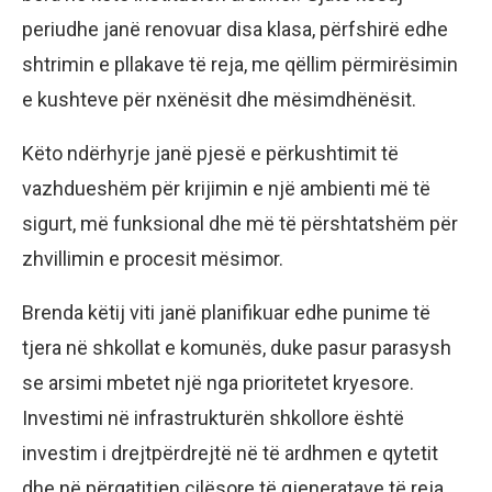
periudhe janë renovuar disa klasa, përfshirë edhe
shtrimin e pllakave të reja, me qëllim përmirësimin
e kushteve për nxënësit dhe mësimdhënësit.
Këto ndërhyrje janë pjesë e përkushtimit të
vazhdueshëm për krijimin e një ambienti më të
sigurt, më funksional dhe më të përshtatshëm për
zhvillimin e procesit mësimor.
Brenda këtij viti janë planifikuar edhe punime të
tjera në shkollat e komunës, duke pasur parasysh
se arsimi mbetet një nga prioritetet kryesore.
Investimi në infrastrukturën shkollore është
investim i drejtpërdrejtë në të ardhmen e qytetit
dhe në përgatitjen cilësore të gjeneratave të reja.