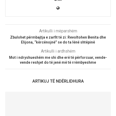
Artikulli i mëparshëm
Zbulohet përmbajtja e zarfit të zi: Revoltohen Benita dhe
Elijona, “kërcënojnë” se do ta lënë shtëpinë
Artikulli i ardhshëm
Mot i ndryshueshëm me shi dhe erë të përforcuar, vende-
vende reshjet do të jenë më të rrëmbyeshme
ARTIKUJ TË NDËRLIDHURA