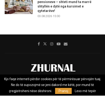
pensioneve – shteti mund ta marrë
shtyllën e dytë nga kursimet e
qytetarëve!
03.08.2026 15:00
Kjo faqe interneti përdor cookies për të përmirësuar përvojën tuaj.
Rreth nesh
Impresumi
Marketing
Kontakt
Ne do të supozojmë se jeni dakord me këtë, por mund të
Privacy Policy
çregjistroheni nëse dëshironi.
Pranoj
Lexo më tepër
Zhurnal.mk është Agjenci e Lajmeve e pavarur, e themeluar në vitin
2009, që e mbulon Maqedoninë, Kosovën, Shqipërinë edhe lajmet
nga bota.