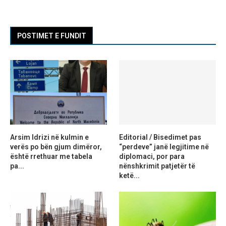
POSTIMET E FUNDIT
Arsim Idrizi në kulmin e
Editorial / Bisedimet pas
verës po bën gjum dimëror,
“perdeve” janë legjitime në
është rrethuar me tabela
diplomaci, por para
pa...
nënshkrimit patjetër të
ketë...