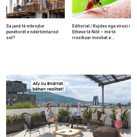
Sa janë të mbrojtur
Editorial / Kujdes nga virusi i
punëtorët e ndërtimtarisë
Etheve të Nilit – më të
sot?
rrezikuar moshat e...