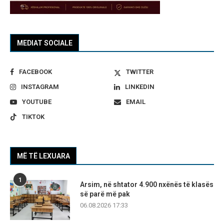
MEDIAT SOCIALE
FACEBOOK
TWITTER
INSTAGRAM
LINKEDIN
YOUTUBE
EMAIL
TIKTOK
MË TË LEXUARA
1
Arsim, në shtator 4.900 nxënës të klasës
së parë më pak
06.08.2026 17:33