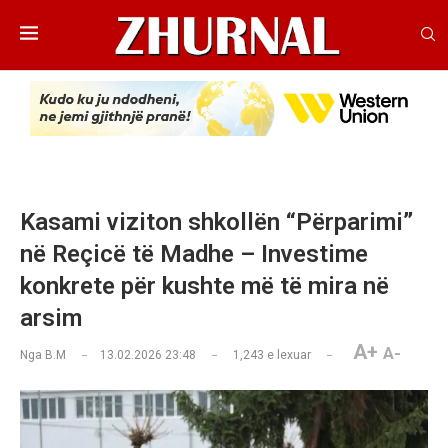
Kasami viziton shkollën “Përparimi”
në Reçicë të Madhe – Investime
konkrete për kushte më të mira në
arsim
A+
A-
Nga
B.M
13.02.2026 23:48
1,243
e lexuar