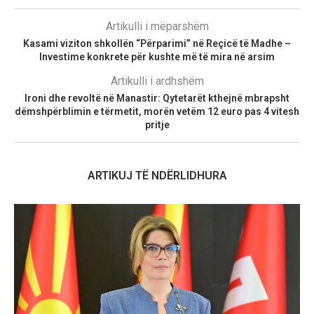
Artikulli i mëparshëm
Kasami viziton shkollën “Përparimi” në Reçicë të Madhe –
Investime konkrete për kushte më të mira në arsim
Artikulli i ardhshëm
Ironi dhe revoltë në Manastir: Qytetarët kthejnë mbrapsht
dëmshpërblimin e tërmetit, morën vetëm 12 euro pas 4 vitesh
pritje
ARTIKUJ TË NDËRLIDHURA