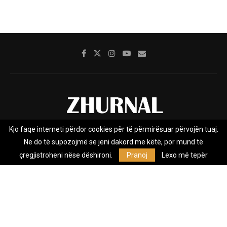
Kjo faqe interneti përdor cookies për të përmirësuar përvojën tuaj.
Rreth nesh
Impresumi
Marketing
Kontakt
Ne do të supozojmë se jeni dakord me këtë, por mund të
Privacy Policy
çregjistroheni nëse dëshironi.
Pranoj
Lexo më tepër
Zhurnal.mk është Agjenci e Lajmeve e pavarur, e themeluar në vitin
2009, që e mbulon Maqedoninë, Kosovën, Shqipërinë edhe lajmet
nga bota.
@2026 - All Right Reserved. Designed and Developed by
Anet.Com.Mk