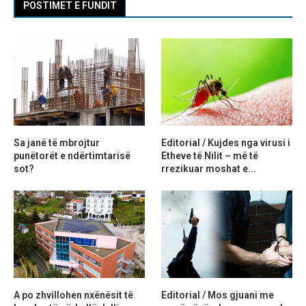
POSTIMET E FUNDIT
Sa janë të mbrojtur
Editorial / Kujdes nga virusi i
punëtorët e ndërtimtarisë
Etheve të Nilit – më të
sot?
rrezikuar moshat e...
A po zhvillohen nxënësit të
Editorial / Mos gjuani me