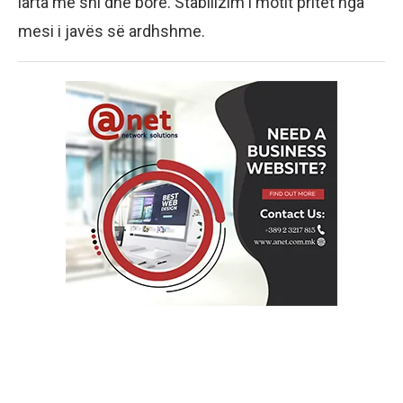
larta me shi dhe borë. Stabilizim i motit pritet nga
mesi i javës së ardhshme.