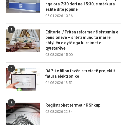
nga ora 7:30 deri në 15:30, e mërkura
është ditë jopune
05.01.2026 10:36
3
Editorial / Priten reforma në sistemin e
pensioneve – shteti mund ta marrë
shtyllën e dytë nga kursimet e
qytetarëve!
03.08.2026 15:00
4
DAP-i e fillon fazën e tretë të projektit
fatura elektronike
04.06.2026 13:52
5
Regjistrohet tërmet në Shkup
02.08.2026 22:34