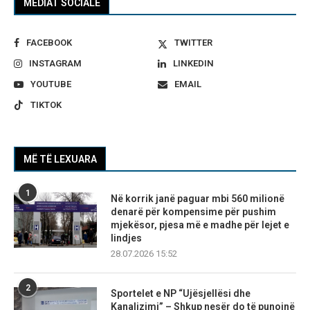
MEDIAT SOCIALE
FACEBOOK
TWITTER
INSTAGRAM
LINKEDIN
YOUTUBE
EMAIL
TIKTOK
MË TË LEXUARA
1
Në korrik janë paguar mbi 560 milionë
denarë për kompensime për pushim
mjekësor, pjesa më e madhe për lejet e
lindjes
28.07.2026 15:52
2
Sportelet e NP “Ujësjellësi dhe
Kanalizimi” – Shkup nesër do të punojnë