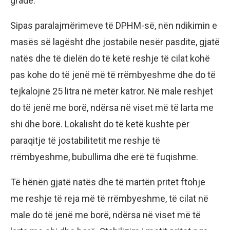
gradë.
Sipas paralajmërimeve të DPHM-së, nën ndikimin e
masës së lagësht dhe jostabile nesër pasdite, gjatë
natës dhe të dielën do të ketë reshje të cilat kohë
pas kohe do të jenë më të rrëmbyeshme dhe do të
tejkalojnë 25 litra në metër katror. Në male reshjet
do të jenë me borë, ndërsa në viset më të larta me
shi dhe borë. Lokalisht do të ketë kushte për
paraqitje të jostabilitetit me reshje të
rrëmbyeshme, bubullima dhe erë të fuqishme.
Të hënën gjatë natës dhe të martën pritet ftohje
me reshje të reja më të rrëmbyeshme, të cilat në
male do të jenë me borë, ndërsa në viset më të