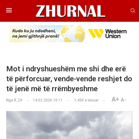
Mot i ndryshueshëm me shi dhe erë
të përforcuar, vende-vende reshjet do
të jenë më të rrëmbyeshme
A+
A-
Nga
R.ZH
14.02.2026 10:11
1,430
e lexuar