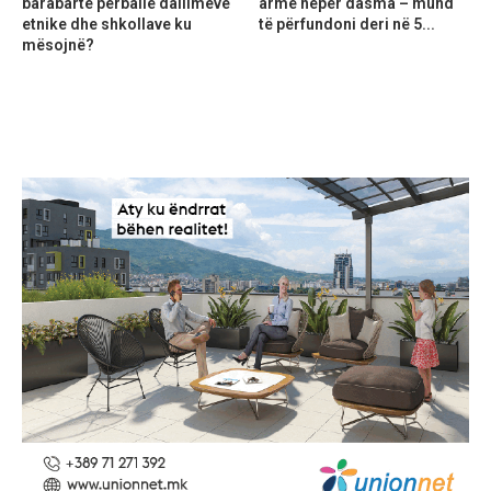
barabartë përballë dallimeve
armë nëpër dasma – mund
etnike dhe shkollave ku
të përfundoni deri në 5...
mësojnë?