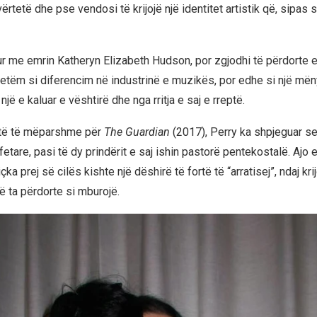
vërtetë dhe pse vendosi të krijojë një identitet artistik që, sipas s
ndur me emrin Katheryn Elizabeth Hudson, por zgjodhi të përdorte 
vetëm si diferencim në industrinë e muzikës, por edhe si një mëny
një e kaluar e vështirë dhe nga rritja e saj e rreptë.
stë të mëparshme për
The Guardian
(2017), Perry ka shpjeguar se 
etare, pasi të dy prindërit e saj ishin pastorë pentekostalë. Ajo 
çka prej së cilës kishte një dëshirë të fortë të “arratisej”, ndaj krijo
ë ta përdorte si mburojë.