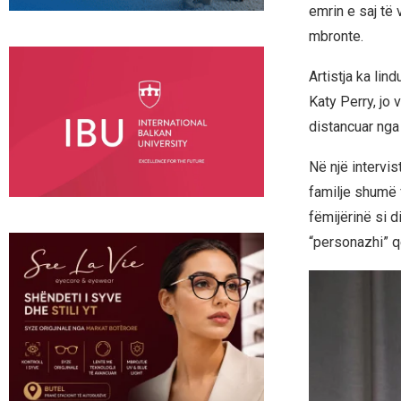
emrin e saj të 
mbronte.
Artistja ka li
Katy Perry, jo 
distancuar nga 
Në një intervi
familje shumë f
fëmijërinë si di
“personazhi” q