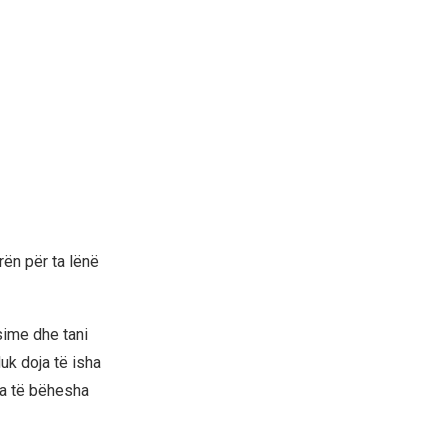
rën për ta lënë
sime dhe tani
Nuk doja të isha
sa të bëhesha