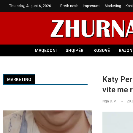
Thursday, August 6, 2026
Rreth nesh
Impresumi
Marketing
Kont
MAQEDONI
SHQIPËRI
KOSOVË
RAJON 
Katy Perr
MARKETING
vite me r
Nga
D. V.
20.