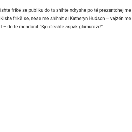
ishte frikë se publiku do ta shihte ndryshe po të prezantohej me 
 “Kisha frikë se, nëse më shihnit si Katheryn Hudson – vajzën me 
t – do të mendonit: ‘Kjo s’është aspak glamuroze’”.