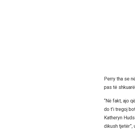
Perry tha se në
pas të shkuarë
“Në fakt, ajo q
do t’i tregoj b
Katheryn Hudso
dikush tjetër”, 