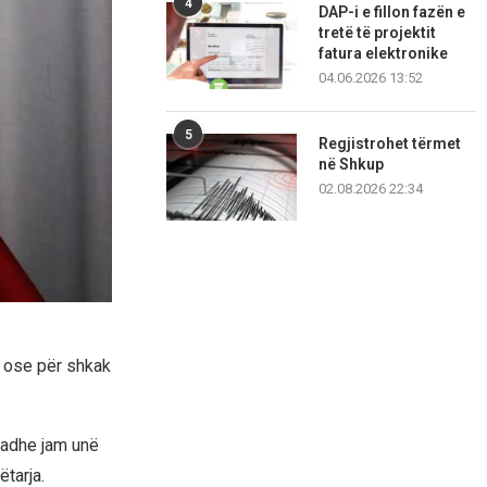
4
DAP-i e fillon fazën e
tretë të projektit
fatura elektronike
04.06.2026 13:52
5
Regjistrohet tërmet
në Shkup
02.08.2026 22:34
, ose për shkak
madhe jam unë
tarja.