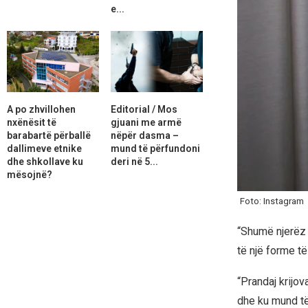
e...
A po zhvillohen
Editorial / Mos
nxënësit të
gjuani me armë
barabartë përballë
nëpër dasma –
dallimeve etnike
mund të përfundoni
dhe shkollave ku
deri në 5...
mësojnë?
Foto: Instagram
“Shumë njerëz 
të një forme të
“Prandaj krijo
dhe ku mund të 