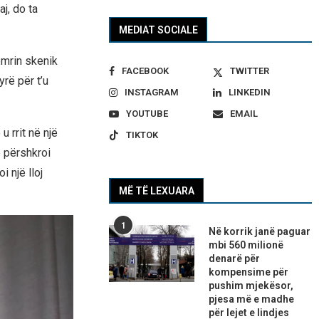
aj, do ta
MEDIAT SOCIALE
emrin skenik
FACEBOOK
TWITTER
rë për t’u
INSTAGRAM
LINKEDIN
YOUTUBE
EMAIL
u rrit në një
TIKTOK
e përshkroi
i një lloj
MË TË LEXUARA
1
Në korrik janë paguar
mbi 560 milionë
denarë për
kompensime për
pushim mjekësor,
pjesa më e madhe
për lejet e lindjes