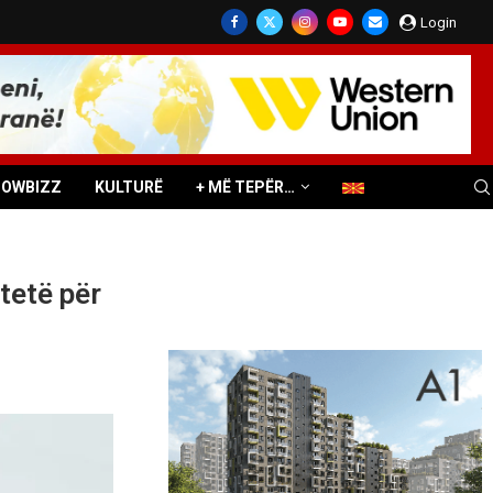
Login
HOWBIZZ
KULTURË
+ MË TEPËR…
tetë për