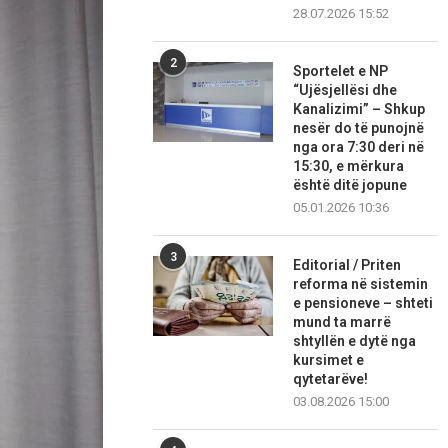
28.07.2026 15:52
2
Sportelet e NP
“Ujësjellësi dhe
Kanalizimi” – Shkup
nesër do të punojnë
nga ora 7:30 deri në
15:30, e mërkura
është ditë jopune
05.01.2026 10:36
3
Editorial / Priten
reforma në sistemin
e pensioneve – shteti
mund ta marrë
shtyllën e dytë nga
kursimet e
qytetarëve!
03.08.2026 15:00