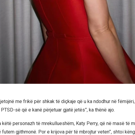
jetojnë me frikë për shkak të diçkaje që u ka ndodhur në fëmijëri
 PTSD-së që e kanë përjetuar gjatë jetës”, ka thënë ajo.
va këtë personazh të mrekullueshëm, Katy Perry, që në masë të 
futem gjithmonë. Por e krijova për të mbrojtur veten”, shtoi këngë