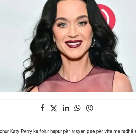
ohur Katy Perry ka folur hapur për arsyen pse për vite me radhë e