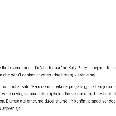
 thelb, vendimi për t’u “shndërruar” në Katy Perry lidhej me dëshi
n dhe për t’i dëshmuar vetes (dhe botës) vlerën e saj.
ë po thosha ishte: ‘Kam qenë e pakënaqur gjatë gjithë fëmijërisë 
otës se ia vlej, se mund të arrij diçka dhe se jam e mjaftueshme’. 
n. E urreja atë emër, më dukej shumë i frikshëm, prandaj vendo
u shpreh ajo.