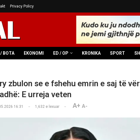
akt
Privacy Policy
/ BOTA
EKONOMI
ED / OP
KRONIKA
SPORT
S
y zbulon se e fshehu emrin e saj të vër
adhë: E urreja veten
A+
A-
05.2026 16:31
1,632
e lexuar