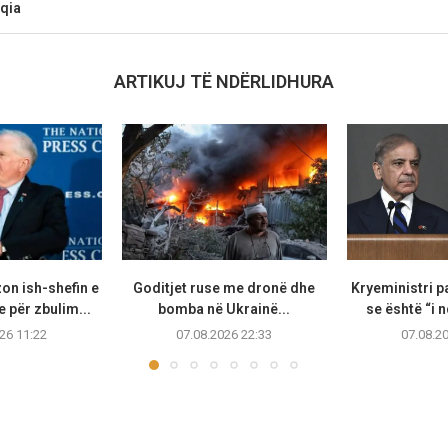
qia
ARTIKUJ TË NDËRLIDHURA
on ish-shefin e
Goditjet ruse me dronë dhe
Kryeministri p
 për zbulim...
bomba në Ukrainë...
se është “i n
26 11:22
07.08.2026 22:33
07.08.2