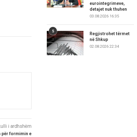
eurointegrimeve,
detajet nuk thuhen
03.08.2026 16:35
5
Regjistrohet tërmet
në Shkup
02.08.2026 22:34
kulli i ardhshëm
 për formimin e