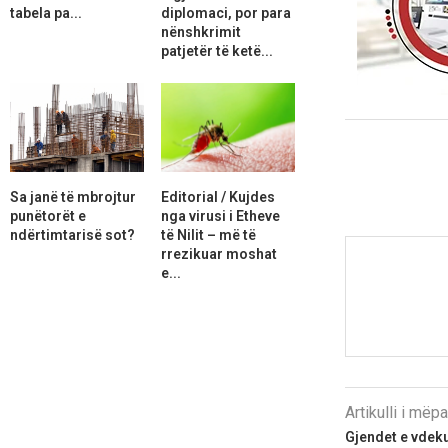
tabela pa...
diplomaci, por para
nënshkrimit
patjetër të ketë...
Sa janë të mbrojtur
Editorial / Kujdes
punëtorët e
nga virusi i Etheve
ndërtimtarisë sot?
të Nilit – më të
rrezikuar moshat
e...
Artikulli i më
Gjendet e vdeku