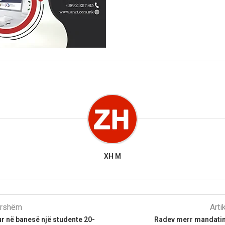
XH M
parshëm
Arti
r në banesë një studente 20-
Radev merr mandatin