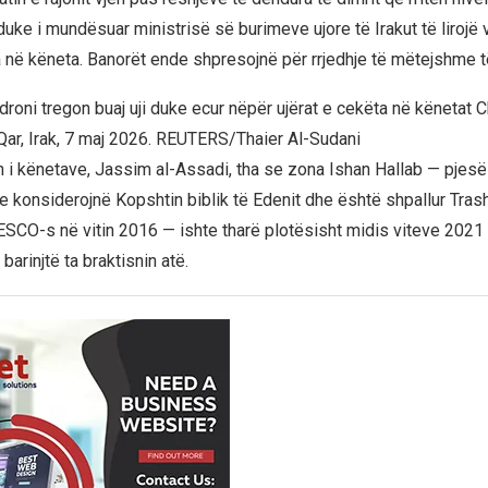
uke i mundësuar ministrisë së burimeve ujore të Irakut të lirojë v
në këneta. Banorët ende shpresojnë për rrjedhje të mëtejshme të 
droni tregon buaj uji duke ecur nëpër ujërat e cekëta në kënetat 
Qar, Irak, 7 maj 2026. REUTERS/Thaier Al-Sudani
an i kënetave, Jassim al-Assadi, tha se zona Ishan Hallab — pjesë
a e konsiderojnë Kopshtin biblik të Edenit dhe është shpallur Tra
SCO-s në vitin 2016 — ishte tharë plotësisht midis viteve 2021
barinjtë ta braktisnin atë.