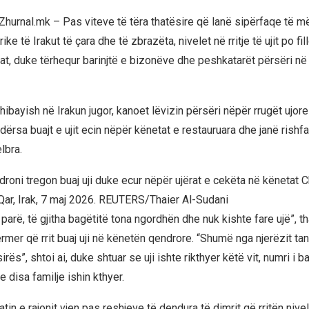
Zhurnal.mk – Pas viteve të tëra thatësire që lanë sipërfaqe të m
ke të Irakut të çara dhe të zbrazëta, nivelet në rritje të ujit po fil
tinat, duke tërhequr barinjtë e bizonëve dhe peshkatarët përsëri në
ibayish në Irakun jugor, kanoet lëvizin përsëri nëpër rrugët ujore
 ndërsa buajt e ujit ecin nëpër kënetat e restauruara dhe janë rishf
lbra.
droni tregon buaj uji duke ecur nëpër ujërat e cekëta në kënetat 
Qar, Irak, 7 maj 2026. REUTERS/Thaier Al-Sudani
arë, të gjitha bagëtitë tona ngordhën dhe nuk kishte fare ujë”, t
rmer që rrit buaj uji në kënetën qendrore. “Shumë nga njerëzit ta
irës”, shtoi ai, duke shtuar se uji ishte rikthyer këtë vit, numri i 
 disa familje ishin kthyer.
tin e rajonit vjen pas reshjeve të dendura të dimrit që rritën nive