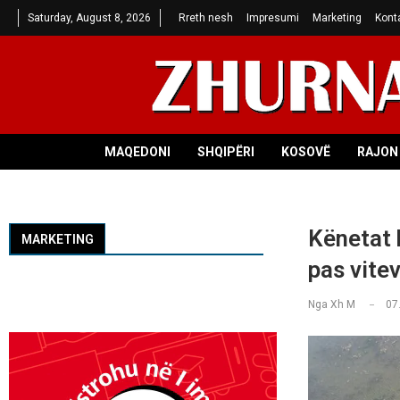
Saturday, August 8, 2026
Rreth nesh
Impresumi
Marketing
Kont
MAQEDONI
SHQIPËRI
KOSOVË
RAJON 
Kënetat h
MARKETING
pas vitev
Nga
Xh M
07