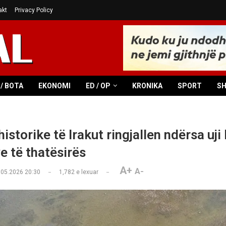
akt
Privacy Policy
/ BOTA
EKONOMI
ED / OP
KRONIKA
SPORT
S
istorike të Irakut ringjallen ndërsa uji
e të thatësirës
A+
A-
.05.2026 20:30
1,782
e lexuar