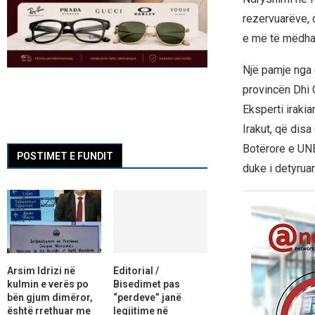
rezervuarëve, d
e më të mëdha 
Një pamje nga 
provincën Dhi 
Eksperti iraki
Irakut, që dis
Botërore e UNE
POSTIMET E FUNDIT
duke i detyruar 
Arsim Idrizi në
Editorial /
kulmin e verës po
Bisedimet pas
bën gjum dimëror,
“perdeve” janë
është rrethuar me
legjitime në