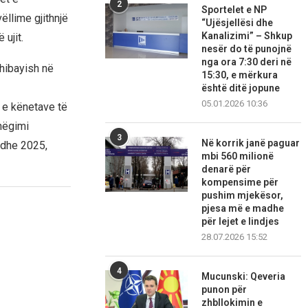
2
Sportelet e NP
ëllime gjithnjë
“Ujësjellësi dhe
Kanalizimi” – Shkup
ujit.
nesër do të punojnë
nga ora 7:30 deri në
Chibayish në
15:30, e mërkura
është ditë jopune
05.01.2026 10:36
 e kënetave të
shëgimi
3
Në korrik janë paguar
 dhe 2025,
mbi 560 milionë
denarë për
kompensime për
pushim mjekësor,
pjesa më e madhe
për lejet e lindjes
28.07.2026 15:52
4
Mucunski: Qeveria
punon për
zhbllokimin e