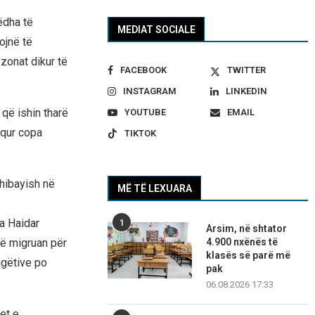
ëdha të
MEDIAT SOCIALE
lojnë të
 zonat dikur të
FACEBOOK
TWITTER
INSTAGRAM
LINKEDIN
 që ishin tharë
YOUTUBE
EMAIL
aqur copa
TIKTOK
Chibayish në
MË TË LEXUARA
ha Haidar
1
Arsim, në shtator
në migruan për
4.900 nxënës të
klasës së parë më
bagëtive po
pak
06.08.2026 17:33
let e