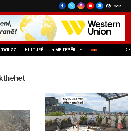
Login
HOWBIZZ
KULTURË
+ MË TEPËR…
 kthehet