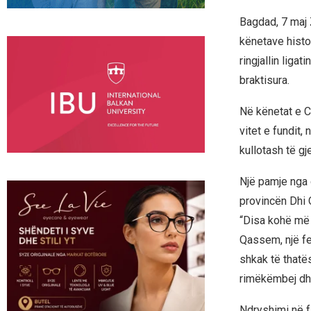
Bagdad, 7 maj 
kënetave histori
ringjallin liga
braktisura.
Në kënetat e Ch
vitet e fundit,
kullotash të gje
Një pamje nga 
provincën Dhi 
“Disa kohë më p
Qassem, një fe
shkak të thatës
rimëkëmbej dhe
Ndryshimi në fa